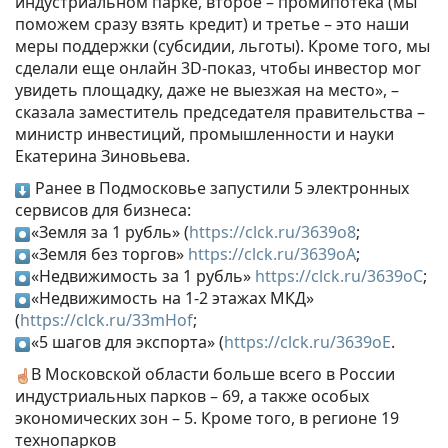
индустриальном парке, второе – промипотека (мы
поможем сразу взять кредит) и третье – это наши
меры поддержки (субсидии, льготы). Кроме того, мы
сделали еще онлайн 3D-показ, чтобы инвестор мог
увидеть площадку, даже не выезжая на место», –
сказала заместитель председателя правительства –
министр инвестиций, промышленности и науки
Екатерина Зиновьева.
Ранее в Подмосковье запустили 5 электронных
сервисов для бизнеса:
«Земля за 1 рубль» (
https://clck.ru/3639o8
;
«Земля без торгов»
https://clck.ru/3639oA
;
«Недвижимость за 1 рубль»
https://clck.ru/3639oC
;
«Недвижимость на 1-2 этажах МКД»
(
https://clck.ru/33mHof
;
«5 шагов для экспорта» (
https://clck.ru/3639oE
.
В Московской области больше всего в России
индустриальных парков – 69, а также особых
экономических зон – 5. Кроме того, в регионе 19
технопарков