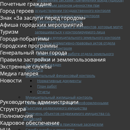
Управление рисками причинения вреда (ущерба)
Почетные граждане
охраняемым законом ценностям при
Город героев
осуществлении государственного контроля
(надзора), муниципального контроля
Знак «За заслуги перед городом»
Программа профилактики
Афиша городских мероприятий
Перечень сведений и документов, которые могут
Туризм
запрашиваться у контролируемого лица
Доклады муниципального земельного контроля
Города-побратимы
Проекты нормативно-правовых актов отдела
Городские программы
земельного контроля
Генеральный план города
Иные сведения о работе отдела земельного
Правила застройки и землепользования
контроля
Бюджет для граждан
Экстренные службы
Росреестр
Медиа галерея
Муниципальный финансовый контроль
Новости
Нормативные документы
План работ
Отчеты
Муниципальный жилищный контроль
Руководитель администрации
Реестр земельных участков с неоформленными
Структура
объектами недвижимого имущества
Перечень объектов недвижимого имущества г.о.
Полномочия
Жуковский
Кадровое обеспечение
Списки кандидатов в присяжные заседатели
НЦА
Служба судебных приставов