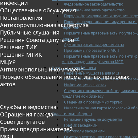
инфекции
Федеральное законодательство
Общественные обсуждения
Региональное законодательство
Порядок формирования и ведения пер
Постановления
Порядок предоставления имущества из
Антикоррупционная экспертиза
перечней
Публичные слушания
Нормативные правовые акты по утвер
перечней
Решения Совета депутатов
Административные регламенты
Решения ТИК
Программы по развитию МСП
Решения МТИК
Нормативные правовые акты по антик
МЦУР
мерам поддержки субъектов МСП
Имущество для бизнеса
Антимонопольный комплаенс
Перечень имущества для МСП
Порядок обжалования нормативных правовых
Паспорта объектов, включенных в пере
актов
Информация о льготах
Сведения о коммерческой недвижимос
предлагаемой бизнесу
Сведения о проводимых торгах
Службы и ведомства
Инвестиционная карта Московской обл
Обращения граждан
Коллегиальный орган
Регламентирующие документы
Совет депутатов
График заседаний
Прием предпринимателей
Протоколы заседаний
МФЦ
Отчеты о деятельности коллегиального