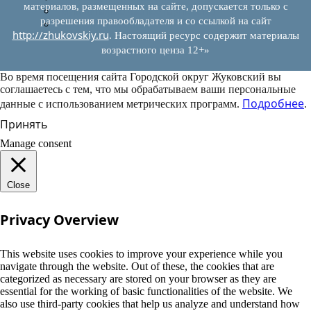
материалов, размещенных на сайте, допускается только с
Муниципально-частное партнерство
разрешения правообладателя и со ссылкой на сайт
Новости инвестиций
http://zhukovskiy.ru
. Настоящий ресурс содержит материалы
возрастного ценза 12+»
Во время посещения сайта Городской округ Жуковский вы
соглашаетесь с тем, что мы обрабатываем ваши персональные
Подробнее
данные с использованием метрических программ.
.
Принять
Manage consent
Close
Privacy Overview
This website uses cookies to improve your experience while you
navigate through the website. Out of these, the cookies that are
categorized as necessary are stored on your browser as they are
essential for the working of basic functionalities of the website. We
also use third-party cookies that help us analyze and understand how