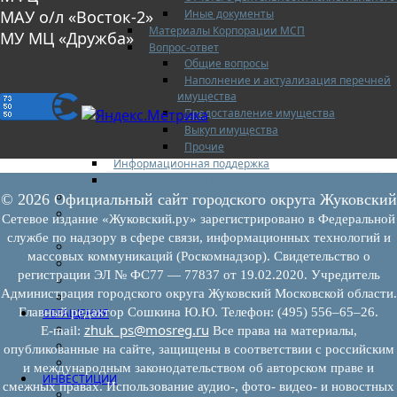
Иные документы
МАУ о/л «Восток-2»
Материалы Корпорации МСП
МУ МЦ «Дружба»
Вопрос-ответ
Общие вопросы
Наполнение и актуализация перечней
имущества
Предоставление имущества
Выкуп имущества
Прочие
Информационная поддержка
Консультационная поддержка
Инфраструктура поддержки
© 2026 Официальный сайт городского округа Жуковский
Совет по развитию и поддержке малого и
Сетевое издание «Жуковский.ру» зарегистрировано в Федеральной
среднего предпринимательства
службе по надзору в сфере связи, информационных технологий и
Контакты
массовых коммуникаций (Роскомнадзор). Свидетельство о
Книга жалоб
регистрации ЭЛ № ФС77 — 77837 от 19.02.2020. Учредитель
Законодательство
Администрация городского округа Жуковский Московской области.
Конкурсы
Главный редактор Сошкина Ю.Ю. Телефон: (495) 556–65–26.
ОБРАЩЕНИЯ
zhuk_ps@mosreg.ru
Обращения граждан
E‑mail:
Все права на материалы,
Графики личного приема граждан
опубликованные на сайте, защищены в соответствии с российским
Информация
и международным законодательством об авторском праве и
ИНВЕСТИЦИИ
смежных правах. Использование аудио-, фото- видео- и новостных
Инвестиционный паспорт