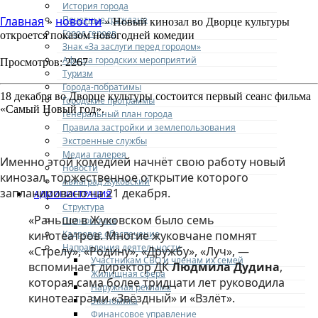
История города
Почетные граждане
Главная
новости
»
» Новый кинозал во Дворце культуры
Город героев
откроется показом новогодней комедии
Знак «За заслуги перед городом»
Афиша городских мероприятий
Просмотров: 2267
Туризм
Города-побратимы
18 декабря во Дворце культуры состоится первый сеанс фильма
Городские программы
«Самый Новый год».
Генеральный план города
Правила застройки и землепользования
Экстренные службы
Медиа галерея
Именно этой комедией начнёт свою работу новый
Новости
кинозал, торжественное открытие которого
Авиаград Жуковский
запланировано на 21 декабря.
АДМИНИСТРАЦИЯ
Структура
«Раньше в Жуковском было семь
Полномочия
Кадровое обеспечение
кинотеатров. Многие жуковчане помнят
Направления деятельности
«Стрелу», «Родину», «Дружбу», «Луч», —
Участникам СВО и членам их семей
вспоминает директор ДК
Людмила Дудина
,
Жилищная сфера
которая сама более тридцати лет руководила
Наружная реклама
кинотеатрами «Звёздный» и «Взлёт».
Экономика
Финансовое управление