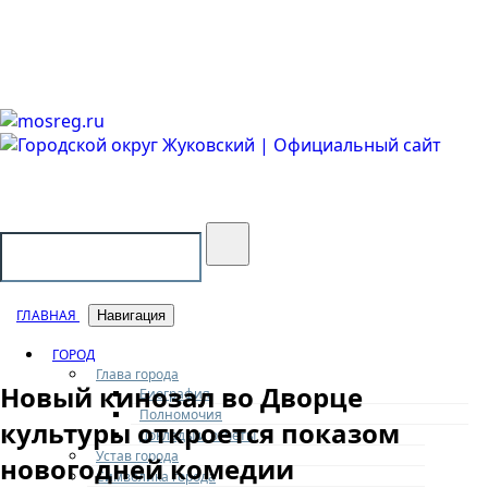
Городской округ Жуковский
Официальный сайт
ГЛАВНАЯ
Навигация
ГОРОД
Глава города
Новый кинозал во Дворце
Биография
Полномочия
культуры откроется показом
Доклады и отчеты
Устав города
новогодней комедии
Символика города