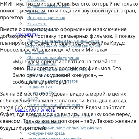
НИИП им. Тихомирова Юрия Белого, который не только
Кадровое обеспечение
помог с ремонтом, но и подарил звуковой пульт, экран,
Приемная
проектор.
Интернет-приемная
Регламент
Вместе с ремонтом шло оформление и заключение
Охрана труда
ДОКУМЕНТЫ
договоров на поставку премьерных фильмов. К показу
Документы по мерам предотвращения
планируются: «Самый Новый год», «Семейка Крудс:
распространения новой коронавирусной
Новоселье», «Итальянец», «Лёля и Минька».
инфекции
Общественные обсуждения
«Мы будем ориентироваться на семейное
Постановления
кино. Приоритет у российских фильмов. Это
Антикоррупционная экспертиза
было одним из условий конкурса», —
Публичные слушания
Решения Совета депутатов
сообщила директор ДК.
Решения ТИК
Решения МТИК
Зал на 32 места оборудован видеокамерой, в целях
МЦУР
соблюдения правил безопасности. Есть два выхода,
Антимонопольный комплаенс
заезд без ступенек для инвалидов. Рядом работает
ОБЩЕСТВО И ВЛАСТЬ
буфет, где всегда можно выпить чашечку кофе перед
Уполномоченный по защите прав
сеансом. Только вот на попкорн – табу. Таково желание
предпринимателей
будущих зрителей.
Коммерческий найм жилых помещений
Конкурентная среда