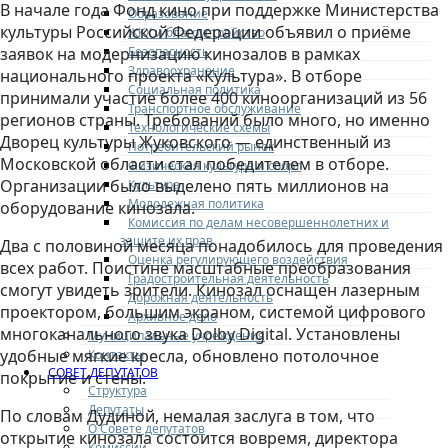
В начале года Фонд кино при поддержке Министерства
Образование
культуры Российской Федерации объявил о приёме
ЖКХ и благоустройство
Безопасность
заявок на модернизацию кинозалов в рамках
Здравоохранение
национального проекта «Культура». В отборе
Социальная политика
принимали участие более 400 киноорганизаций из 56
Транспортное обслуживание
регионов страны. Требований было много, но именно
Технологические схемы
Дворец культуры Жуковского — единственный из
Потребительский рынок
Московской области стал победителем в отборе.
Физическая культура и спорт
Организации было выделено пять миллионов на
Культура
Молодежная политика
оборудование кинозала.
Комиссия по делам несовершеннолетних и
защите их прав
Два с половиной месяца понадобилось для проведения
Оценка регулирующего воздействия
всех работ. Поистине масштабные преобразования
Градостроительная деятельность
смогут увидеть зрители. Кинозал оснащен лазерным
Дорожная деятельность
проектором, большим экраном, системой цифрового
Архивное дело
многоканального звука Dolby Digital. Установлены
Муниципальные учреждения
удобные мягкие кресла, обновлено потолочное
Контакты
СОВЕТ ДЕПУТАТОВ
покрытие и стены.
Структура
Депутаты
По словам Дудиной, немалая заслуга в том, что
О Совете депутатов
открытие кинозала состоится вовремя, директора
Комиссии