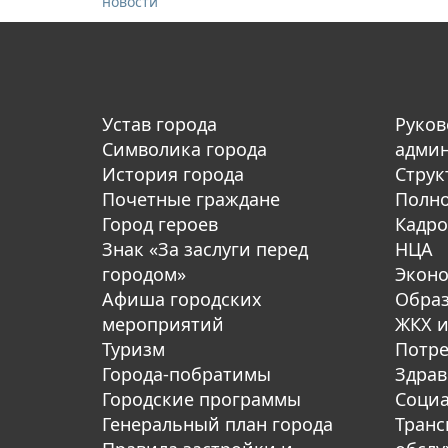
новости
Устав города
Руков
Символика города
адми
История города
Струк
Почетные граждане
Полн
Город героев
Кадро
Знак «За заслуги перед
НЦА
городом»
Экон
Афиша городских
Обра
мероприятий
ЖКХ и
Туризм
Потре
Города-побратимы
Здрав
Городские программы
Социа
Генеральный план города
Транс