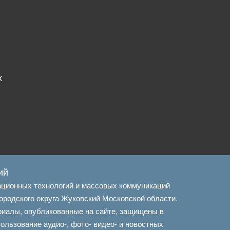
х
ий
ационных технологий и массовых коммуникаций
ородского округа Жуковский Московской области.
риалы, опубликованные на сайте, защищены в
льзование аудио-, фото- видео- и новостных