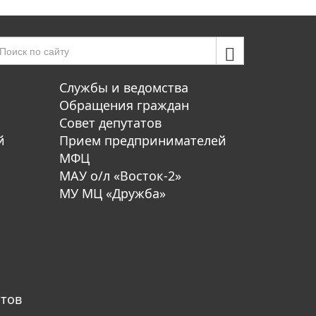
Службы и ведомства
Обращения граждан
Совет депутатов
й
Прием предпринимателей
МФЦ
МАУ о/л «Восток-2»
МУ МЦ «Дружба»
атов