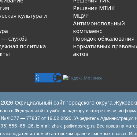
уживание
Решения ТИК
гия
Решения МТИК
еская культура и
МЦУР
Антимонопольный
ура
комплаенс
 — служба
Порядок обжалования
ежная политика
нормативных правовы
кты
актов
 2026 Официальный сайт городского округа Жуковск
овано в Федеральной службе по надзору в сфере связи, информ
Л № ФС77 — 77837 от 19.02.2020. Учредитель Администрация г
95) 556–65–26. E‑mail:
Все права на мате
zhuk_ps@mosreg.ru
 законодательством об авторском праве и смежных правах. Испо