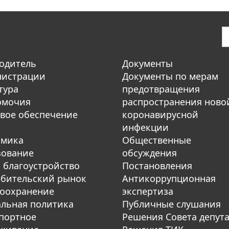
одитель
Документы
нистрации
Документы по мерам
тура
предотвращения
омочия
распространения ново
вое обеспечение
коронавирусной
инфекции
омика
Общественные
зование
обсуждения
 благоустройство
Постановления
бительский рынок
Антикоррупционная
оохранение
экспертиза
льная политика
Публичные слушания
портное
Решения Совета депут