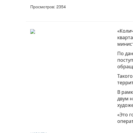
Просмотров: 2354
«Колич
кварта
минис
По дан
поступ
обращ
Такого
террит
В рамк
двум н
художе
«Это г
опера