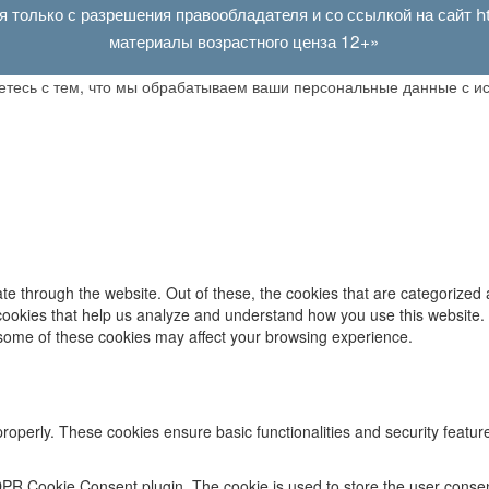
я только с разрешения правообладателя и со ссылкой на сайт
h
материалы возрастного ценза 12+»
аетесь с тем, что мы обрабатываем ваши персональные данные с 
e through the website. Out of these, the cookies that are categorized 
y cookies that help us analyze and understand how you use this website.
f some of these cookies may affect your browsing experience.
properly. These cookies ensure basic functionalities and security featu
DPR Cookie Consent plugin. The cookie is used to store the user consent