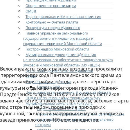
Противодействие коррупции
Общественные организации
ОМВД
Территориальная избирательная комиссия
Контрольно — счетная палата
Прокуратура города Жуковского
Главное управление регионального
государственного жилищного надзора и
содержания территорий Московской области
Госстройнадзор Московской области
Муниципальное учреждение «Дирекция
централизованного обеспечения городского округа
Жуковский Московской области» (МУ «ДЦО»)
Велосипедисты самых разных возрастов проехали от
Центр «Мои документы» г.о. Жуковский
территории прихода Пантелеимоновского храма до
Опека
здания администрации города, далее – через парк
Социальный фонд России
Новости СФР
культуры и отдыха до территории прихода Иоанно-
Центр занятости населения Московской области
Предтеченского храма. На финише всех участников
ОНД и ПР по Раменскому городскому округу
ждало чаепитие, а также мастер-классы, веселые старты
Муниципальный земельный контроль
под открытым небом, посещение приходских
Отдел земельного контроля
кузнечной, гончарной мастерских и музея. Участие в
Нормативно-правовые акты (НПА), регулирующие
заезде приняло около 150 велосипедистов.
осуществление муниципального земельного
контроля