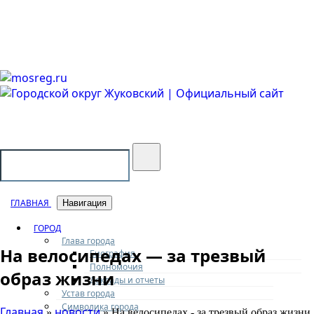
Городской округ Жуковский
Официальный сайт
ГЛАВНАЯ
Навигация
ГОРОД
Глава города
На велосипедах — за трезвый
Биография
Полномочия
образ жизни
Доклады и отчеты
Устав города
Символика города
Главная
новости
»
» На велосипедах - за трезвый образ жизни