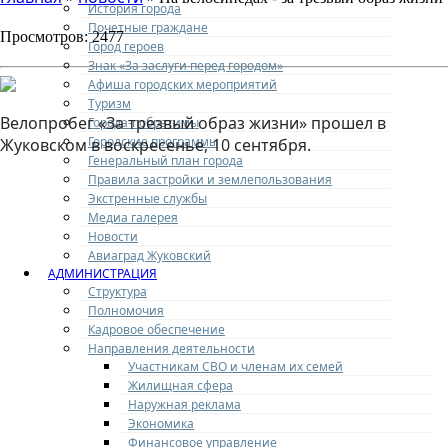
История города
Почетные граждане
Просмотров: 2477
Город героев
Знак «За заслуги перед городом»
Афиша городских мероприятий
Туризм
Велопробег «За трезвый образ жизни» прошел в
Города-побратимы
Городские программы
Жуковском в воскресенье, 10 сентября.
Генеральный план города
Правила застройки и землепользования
Экстренные службы
Медиа галерея
Новости
Авиаград Жуковский
АДМИНИСТРАЦИЯ
Структура
Полномочия
Кадровое обеспечение
Направления деятельности
Участникам СВО и членам их семей
Жилищная сфера
Наружная реклама
Экономика
Финансовое управление