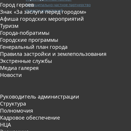
Город героев
Муниципально-частное партнерство
Новости инвестиций
Знак «За заслуги перед городом»
Афиша городских мероприятий
Туризм
Города-побратимы
Городские программы
Генеральный план города
Правила застройки и землепользования
Экстренные службы
Медиа галерея
Новости
Руководитель администрации
Структура
Полномочия
Кадровое обеспечение
НЦА