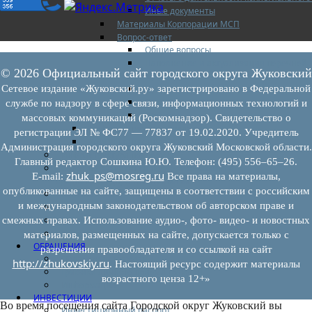
Иные документы
Материалы Корпорации МСП
Вопрос-ответ
Общие вопросы
Наполнение и актуализация перечней
© 2026 Официальный сайт городского округа Жуковский
имущества
Предоставление имущества
Сетевое издание «Жуковский.ру» зарегистрировано в Федеральной
Выкуп имущества
службе по надзору в сфере связи, информационных технологий и
Прочие
массовых коммуникаций (Роскомнадзор). Свидетельство о
Информационная поддержка
регистрации ЭЛ № ФС77 — 77837 от 19.02.2020. Учредитель
Консультационная поддержка
Администрация городского округа Жуковский Московской области.
Инфраструктура поддержки
Главный редактор Сошкина Ю.Ю. Телефон: (495) 556–65–26.
Совет по развитию и поддержке малого и
zhuk_ps@mosreg.ru
E‑mail:
Все права на материалы,
среднего предпринимательства
опубликованные на сайте, защищены в соответствии с российским
Контакты
и международным законодательством об авторском праве и
Книга жалоб
Законодательство
смежных правах. Использование аудио-, фото- видео- и новостных
Конкурсы
материалов, размещенных на сайте, допускается только с
ОБРАЩЕНИЯ
разрешения правообладателя и со ссылкой на сайт
Обращения граждан
http://zhukovskiy.ru
. Настоящий ресурс содержит материалы
Графики личного приема граждан
возрастного ценза 12+»
Информация
ИНВЕСТИЦИИ
Во время посещения сайта Городской округ Жуковский вы
Инвестиционный паспорт