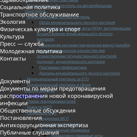
Муниципальный контроль на автомобильном
Социальная политика
транспорте
Транспортное обслуживание
Муниципальный лесной контроль
Экология
Орган муниципального лесного контроля
Физическая культура и спорт
Нормативно-правовые акты (НПА), регулирующие
осуществление муниципального лесного
Культура
контроля:
Пресс — служба
Управление рисками причинения вреда (ущерба)
Молодежная политика
охраняемым законом ценностям при
осуществлении государственного контроля
Контакты
(надзора), муниципального контроля
Программа профилактики
Доклады муниципального лесного контроля
Муниципальный контроль за ЕТО
Документы
Муниципальный контроль в сфере
Документы по мерам предотвращения
благоустройства
распространения новой коронавирусной
МАЛЫЙ БИЗНЕС
Прием предпринимателей
инфекции
Новости МСП
Общественные обсуждения
Поддержка МСП
Постановления
Поддержка МСП
Антикоррупционная экспертиза
Финансовая поддержка
Имущественная поддержка
Публичные слушания
Нормативно-правовые акты