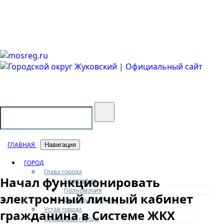
Городской округ Жуковский
Официальный сайт
ГЛАВНАЯ
Навигация
ГОРОД
Глава города
Начал функционировать
Биография
Полномочия
электронный личный кабинет
Доклады и отчеты
Устав города
гражданина в Системе ЖКХ
Символика города