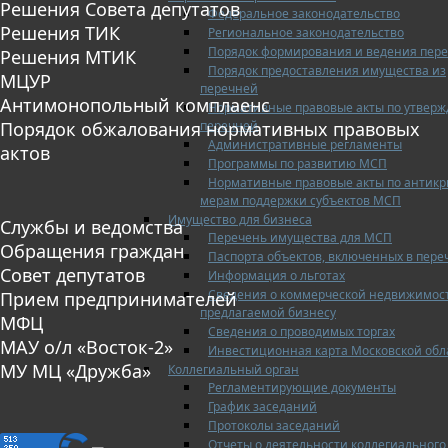
Решения Совета депутатов
Федеральное законодательство
Решения ТИК
Региональное законодательство
Порядок формирования и ведения пер
Решения МТИК
Порядок предоставления имущества из
МЦУР
перечней
Антимонопольный комплаенс
Нормативные правовые акты по утвер
перечней
Порядок обжалования нормативных правовых
Административные регламенты
актов
Программы по развитию МСП
Нормативные правовые акты по антик
мерам поддержки субъектов МСП
Имущество для бизнеса
Службы и ведомства
Перечень имущества для МСП
Обращения граждан
Паспорта объектов, включенных в пере
Совет депутатов
Информация о льготах
Сведения о коммерческой недвижимос
Прием предпринимателей
предлагаемой бизнесу
МФЦ
Сведения о проводимых торгах
МАУ о/л «Восток-2»
Инвестиционная карта Московской обл
МУ МЦ «Дружба»
Коллегиальный орган
Регламентирующие документы
График заседаний
Протоколы заседаний
Отчеты о деятельности коллегиального