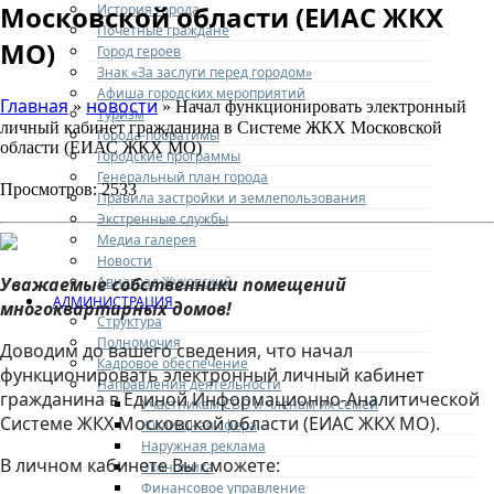
Московской области (ЕИАС ЖКХ
История города
Почетные граждане
МО)
Город героев
Знак «За заслуги перед городом»
Афиша городских мероприятий
Главная
новости
»
» Начал функционировать электронный
Туризм
личный кабинет гражданина в Системе ЖКХ Московской
Города-побратимы
области (ЕИАС ЖКХ МО)
Городские программы
Генеральный план города
Просмотров: 2533
Правила застройки и землепользования
Экстренные службы
Медиа галерея
Новости
Авиаград Жуковский
Уважаемые собственники помещений
АДМИНИСТРАЦИЯ
многоквартирных домов!
Структура
Полномочия
Доводим до вашего сведения, что начал
Кадровое обеспечение
функционировать электронный личный кабинет
Направления деятельности
гражданина в Единой Информационно-Аналитической
Участникам СВО и членам их семей
Системе ЖКХ Московской области (ЕИАС ЖКХ МО).
Жилищная сфера
Наружная реклама
В личном кабинете Вы сможете:
Экономика
Финансовое управление