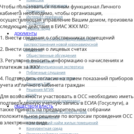
Кадровое обеспечение
Чтобы пользоваться полным функционал Личного
Приемная
кабинета необходимо, чтобы организация,
Интернет-приемная
осуществляющая управление Вашим домом, произвела
Регламент
следующие действия в ЕИАС ЖКХ МО:
Охрана труда
ДОКУМЕНТЫ
1. Внести сведения о собственниках помещений
Документы по мерам предотвращения
распространения новой коронавирусной
2. Внести сведения о лицевых счетах
инфекции
Общественные обсуждения
3. Регулярно вносить информацию о начислениях и
Постановления
платежах за ЖКУ
Антикоррупционная экспертиза
Публичные слушания
4. Подтвердить согласие на прием показаний приборов
Решения Совета депутатов
Решения ТИК
учета из личного кабинета граждан
Решения МТИК
МЦУР
Для возможности участвовать в ОСС необходимо иметь
Антимонопольный комплаенс
подтвержденную учетную запись в ЕСИА (Госуслуги), а
ОБЩЕСТВО И ВЛАСТЬ
также принять на предварительном собрании
Уполномоченный по защите прав
положительное решение по вопросам проведения ОСС
предпринимателей
в электронном виде.
Коммерческий найм жилых помещений
Конкурентная среда