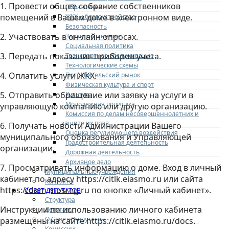
1. Провести общее собрание собственников
Образование
помещений в Вашем доме в электронном виде.
ЖКХ и благоустройство
Безопасность
2. Участвовать в он-лайн опросах.
Здравоохранение
Социальная политика
3. Передать показания приборов учета.
Транспортное обслуживание
Технологические схемы
4. Оплатить услуги ЖКХ.
Потребительский рынок
Физическая культура и спорт
5. Отправить обращение или заявку на услуги в
Культура
Молодежная политика
управляющую компанию или другую организацию.
Комиссия по делам несовершеннолетних и
защите их прав
6. Получать новости Администрации Вашего
Оценка регулирующего воздействия
муниципального образования и Управляющей
Градостроительная деятельность
организации.
Дорожная деятельность
Архивное дело
7. Просматривать информацию о доме. Вход в личный
Муниципальные учреждения
кабинет по адресу https://citlk.eiasmo.ru или cайта
Контакты
https://dom.mosreg.ru по кнопке «Личный кабинет».
СОВЕТ ДЕПУТАТОВ
Структура
Инструкции по использованию личного кабинета
Депутаты
О Совете депутатов
размещены на сайте https://citlk.eiasmo.ru/docs.
Комиссии