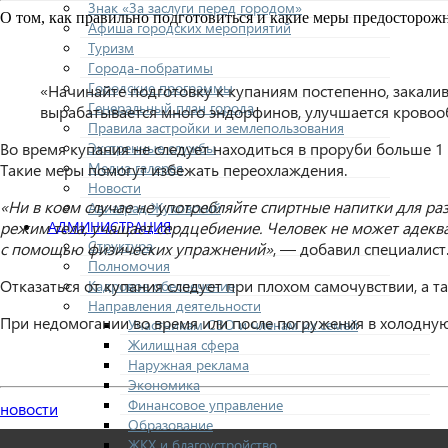
Знак «За заслуги перед городом»
О том, как правильно подготовиться и какие меры предосторо
Афиша городских мероприятий
Туризм
Города-побратимы
Городские программы
«Начинайте подготовку к купаниям постепенно, закали
Генеральный план города
вырабатывается много эндорфинов, улучшается кровоо
Правила застройки и землепользования
Экстренные службы
Во время купания не следует находиться в проруби больше 1
Медиа галерея
Такие меры помогут избежать переохлаждения.
Новости
«Ни в коем случае не употребляйте спиртные напитки для ра
Авиаград Жуковский
АДМИНИСТРАЦИЯ
режим тела, учащает сердцебиение. Человек не может адекв
Структура
с помощью физических упражнений»
, — добавил специалист
Полномочия
Отказаться от купания следует при плохом самочувствии, а т
Кадровое обеспечение
Направления деятельности
При недомогании во время или после погружения в холодну
Участникам СВО и членам их семей
Жилищная сфера
Наружная реклама
Экономика
Финансовое управление
новости
Образование
ЖКХ и благоустройство