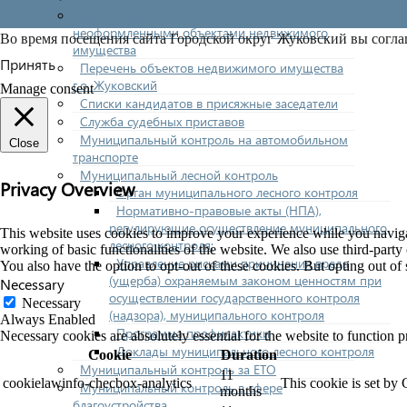
Реестр земельных участков с
неоформленными объектами недвижимого
Во время посещения сайта Городской округ Жуковский вы согла
имущества
Принять
Перечень объектов недвижимого имущества
г.о. Жуковский
Manage consent
Списки кандидатов в присяжные заседатели
Служба судебных приставов
Муниципальный контроль на автомобильном
Close
транспорте
Муниципальный лесной контроль
Privacy Overview
Орган муниципального лесного контроля
Нормативно-правовые акты (НПА),
регулирующие осуществление муниципального
This website uses cookies to improve your experience while you navigate
лесного контроля:
working of basic functionalities of the website. We also use third-part
Управление рисками причинения вреда
You also have the option to opt-out of these cookies. But opting out o
(ущерба) охраняемым законом ценностям при
Necessary
осуществлении государственного контроля
Necessary
(надзора), муниципального контроля
Always Enabled
Программа профилактики
Necessary cookies are absolutely essential for the website to function p
Доклады муниципального лесного контроля
Cookie
Duration
Муниципальный контроль за ЕТО
11
cookielawinfo-checbox-analytics
This cookie is set by
Муниципальный контроль в сфере
months
благоустройства