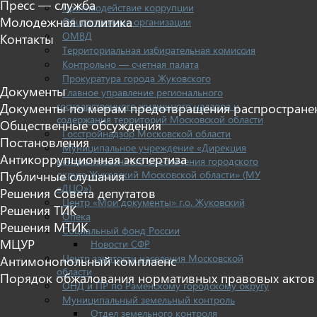
Пресс — служба
Противодействие коррупции
Молодежная политика
Общественные организации
ОМВД
Контакты
Территориальная избирательная комиссия
Контрольно — счетная палата
Прокуратура города Жуковского
Документы
Главное управление регионального
государственного жилищного надзора и
Документы по мерам предотвращения распростране
содержания территорий Московской области
Общественные обсуждения
Госстройнадзор Московской области
Постановления
Муниципальное учреждение «Дирекция
Антикоррупционная экспертиза
централизованного обеспечения городского
округа Жуковский Московской области» (МУ
Публичные слушания
«ДЦО»)
Решения Совета депутатов
Центр «Мои документы» г.о. Жуковский
Решения ТИК
Опека
Решения МТИК
Социальный фонд России
МЦУР
Новости СФР
Центр занятости населения Московской
Антимонопольный комплаенс
области
Порядок обжалования нормативных правовых актов
ОНД и ПР по Раменскому городскому округу
Муниципальный земельный контроль
Отдел земельного контроля