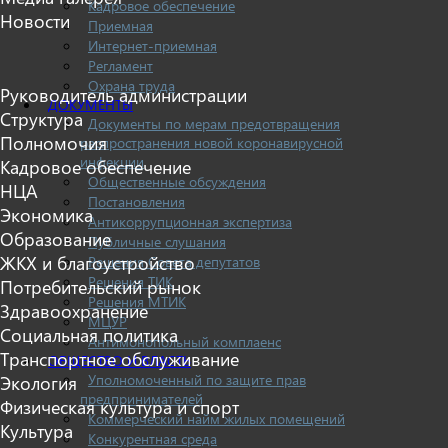
Кадровое обеспечение
Новости
Приемная
Интернет-приемная
Регламент
Охрана труда
Руководитель администрации
ДОКУМЕНТЫ
Структура
Документы по мерам предотвращения
Полномочия
распространения новой коронавирусной
инфекции
Кадровое обеспечение
Общественные обсуждения
НЦА
Постановления
Экономика
Антикоррупционная экспертиза
Образование
Публичные слушания
ЖКХ и благоустройство
Решения Совета депутатов
Решения ТИК
Потребительский рынок
Решения МТИК
Здравоохранение
МЦУР
Социальная политика
Антимонопольный комплаенс
Транспортное обслуживание
ОБЩЕСТВО И ВЛАСТЬ
Уполномоченный по защите прав
Экология
предпринимателей
Физическая культура и спорт
Коммерческий найм жилых помещений
Культура
Конкурентная среда