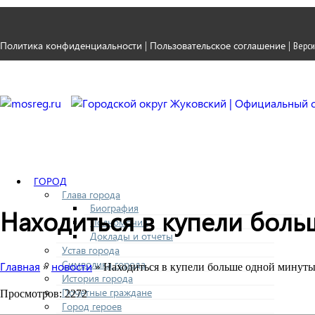
Политика конфиденциальности
Пользовательское соглашение
|
|
Верси
ГОРОД
Глава города
Биография
Находиться в купели боль
Полномочия
Доклады и отчеты
Устав города
Символика города
Главная
новости
»
» Находиться в купели больше одной минуты
История города
Почетные граждане
Просмотров: 2272
Город героев