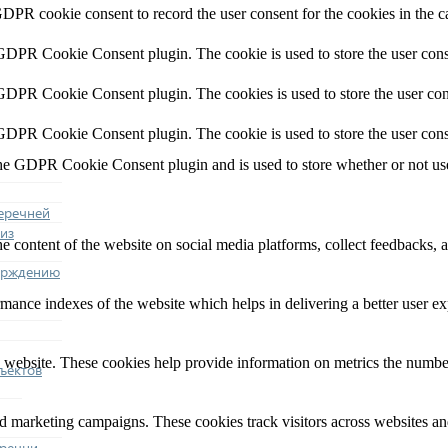
GDPR cookie consent to record the user consent for the cookies in the c
 GDPR Cookie Consent plugin. The cookie is used to store the user conse
 GDPR Cookie Consent plugin. The cookies is used to store the user con
 GDPR Cookie Consent plugin. The cookie is used to store the user cons
the GDPR Cookie Consent plugin and is used to store whether or not user
еречней
из
he content of the website on social media platforms, collect feedbacks, a
ерждению
nce indexes of the website which helps in delivering a better user expe
 website. These cookies help provide information on metrics the number o
ъектов
nd marketing campaigns. These cookies track visitors across websites an
еречни