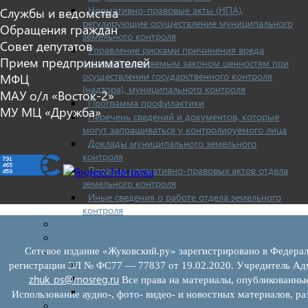
Нормативно-правовые акты (НПА),
Службы и ведомства
регулирующие осуществление муниципального
Обращения граждан
земельного контроля
Совет депутатов
Управление рисками причинения вреда
Прием предпринимателей
(ущерба) охраняемым законом ценностям при
осуществлении государственного контроля
МФЦ
(надзора), муниципального контроля
МАУ о/л «Восток-2»
Программа профилактики
МУ МЦ «Дружба»
Перечень сведений и документов, которые
могут запрашиваться у контролируемого лица
Доклады муниципального земельного
контроля
Проекты нормативно-правовых актов отдела
земельного контроля
Иные сведения о работе отдела земельного
контроля
Бюджет для граждан
Росреестр
Муниципальный финансовый контроль
Сетевое издание «Жуковский.ру» зарегистрировано в Федерал
Нормативные документы
регистрации ЭЛ № ФС77 — 77837 от 19.02.2020. Учредитель Адм
План работ
zhuk_ps@mosreg.ru
Все права на материалы, опубликованны
Отчеты
Использование аудио-, фото- видео- и новостных материалов, ра
Муниципальный жилищный контроль