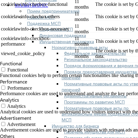
11
cookielawinfo-checbox-functional
The cookie is set by 
МАЛЫЙ БИЗНЕС
months
Прием предпринимателей
11
cookielawinfo-checbox-others
This cookie is set by
Новости МСП
months
Поддержка МСП
11
Поддержка МСП
cookielawinfo-checkbox-necessary
This cookie is set by
months
Финансовая поддержка
cookielawinfo-checkbox-
11
Имущественная поддержка
This cookie is set by
performance
months
Нормативно-правовые акты
11
The cookie is set by 
Федеральное законодательство
viewed_cookie_policy
months
data.
Региональное законодательство
Functional
Порядок формирования и ведения п
Functional
Порядок предоставления имущества 
Functional cookies help to perform certain functionalities like sharing t
перечней
Performance
Нормативные правовые акты по утв
Performance
перечней
Performance cookies are used to understand and analyze the key performa
Административные регламенты
Analytics
Программы по развитию МСП
Analytics
Нормативные правовые акты по
Analytical cookies are used to understand how visitors interact with the
антикризисным мерам поддержки суб
Advertisement
МСП
Advertisement
Имущество для бизнеса
Advertisement cookies are used to provide visitors with relevant ads a
Перечень имущества для МСП
Others
Паспорта объектов, включенных в п