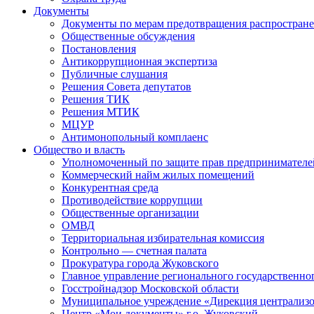
Документы
Документы по мерам предотвращения распростран
Общественные обсуждения
Постановления
Антикоррупционная экспертиза
Публичные слушания
Решения Совета депутатов
Решения ТИК
Решения МТИК
МЦУР
Антимонопольный комплаенс
Общество и власть
Уполномоченный по защите прав предпринимателе
Коммерческий найм жилых помещений
Конкурентная среда
Противодействие коррупции
Общественные организации
ОМВД
Территориальная избирательная комиссия
Контрольно — счетная палата
Прокуратура города Жуковского
Главное управление регионального государственно
Госстройнадзор Московской области
Муниципальное учреждение «Дирекция централизо
Центр «Мои документы» г.о. Жуковский