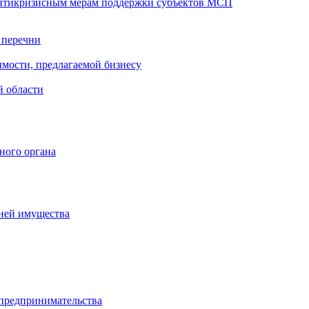
антикризисным мерам поддержки субъектов МСП
 перечни
мости, предлагаемой бизнесу
й области
ного органа
чней имущества
 предпринимательства