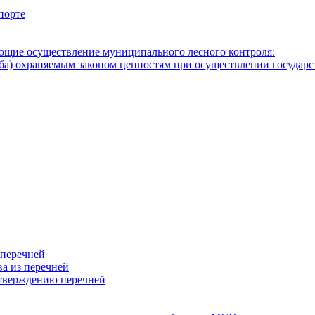
порте
ющие осуществление муниципального лесного контроля:
а) охраняемым законом ценностям при осуществлении государст
 перечней
а из перечней
тверждению перечней