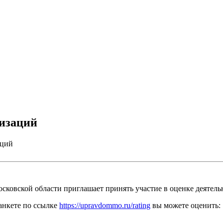
изаций
аций
сковской области приглашает принять участие в оценке деятел
анкете по ссылке
https://upravdommo.ru/rating
вы можете оценить: