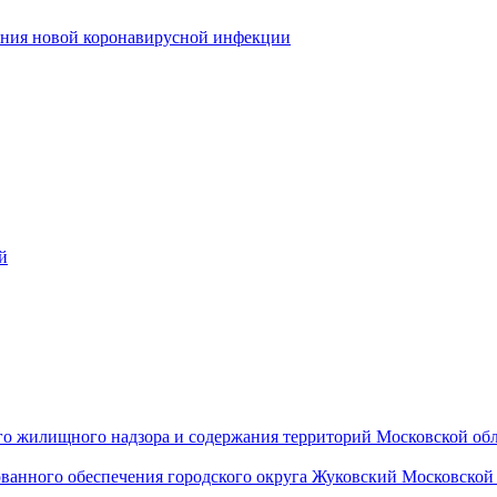
ения новой коронавирусной инфекции
й
го жилищного надзора и содержания территорий Московской об
ванного обеспечения городского округа Жуковский Московско