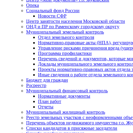
Опека
Социальный фонд России
Новости СФР
Центр занятости населения Московской области
ОНД и ПР по Раменскому городскому округу
Муниципальный земельный контроль
Отдел земельного контроля
Нормативно-правовые акты (НПА), регулиру
Управление рисками причинения вреда (ущерб
Программа профилактики
Перечень сведений и документов, которые мо
Доклады муниципального земельного контро
Проекты нормативно-правовых актов отдела 
Иные сведения о работе отдела земельного ко
Бюджет для граждан
Росреестр
Муниципальный финансовый контроль
Нормативные документы
План работ
Отчеты
Муниципальный жилищный контроль
Реестр земельных участков с неоформленными объ
Перечень объектов недвижимого имущества г.о. Ж
Списки кандидатов в присяжные заседатели