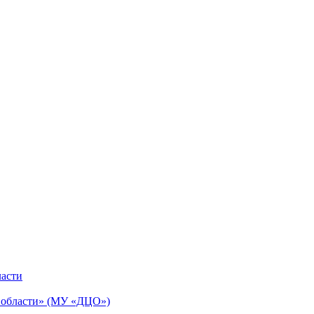
ласти
й области» (МУ «ДЦО»)