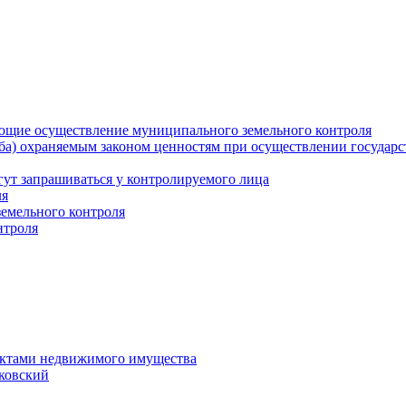
ющие осуществление муниципального земельного контроля
а) охраняемым законом ценностям при осуществлении государст
гут запрашиваться у контролируемого лица
ля
земельного контроля
нтроля
ектами недвижимого имущества
уковский