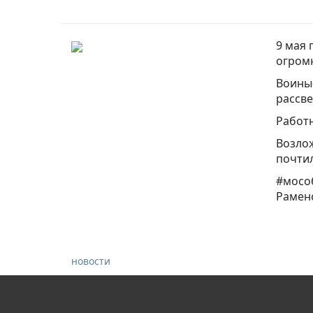
9 мая
огромн
Воины-
рассве
Работн
Возлож
почти
#мосо
Рамен
новости