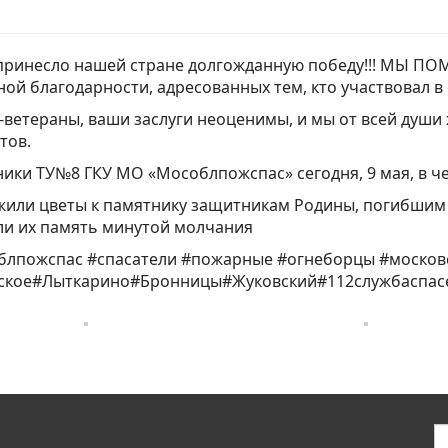
 принесло нашей стране долгожданную победу!!! МЫ ПО
ой благодарности, адресованных тем, кто участвовал в
ветераны, ваши заслуги неоценимы, и мы от всей души
тов.
ики ТУ№8 ГКУ МО «Мособлпожспас» сегодня, 9 мая, в че
или цветы к памятнику защитникам Родины, погибшим 
ли их память минутой молчания
блпожспас
#спасатели
#
пожарные
#огнеборцы
#
москов
ское
#Лыткарино
#Бронницы
#
Жуковский
#
112службаспа