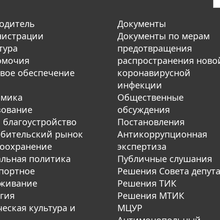
одитель
Документы
нистрации
Документы по мерам
тура
предотвращения
омочия
распространения ново
вое обеспечение
коронавирусной
инфекции
омика
Общественные
зование
обсуждения
 благоустройство
Постановления
бительский рынок
Антикоррупционная
оохранение
экспертиза
льная политика
Публичные слушания
портное
Решения Совета депут
уживание
Решения ТИК
гия
Решения МТИК
еская культура и
МЦУР