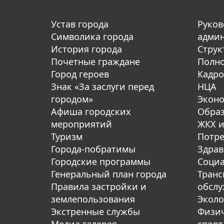
Устав города
Руков
Символика города
адми
История города
Струк
Почетные граждане
Полн
Город героев
Кадро
Знак «За заслуги перед
НЦА
городом»
Экон
Афиша городских
Обра
мероприятий
ЖКХ и
Туризм
Потре
Города-побратимы
Здрав
Городские программы
Социа
Генеральный план города
Транс
Правила застройки и
обсл
землепользования
Эколо
Экстренные службы
Физич