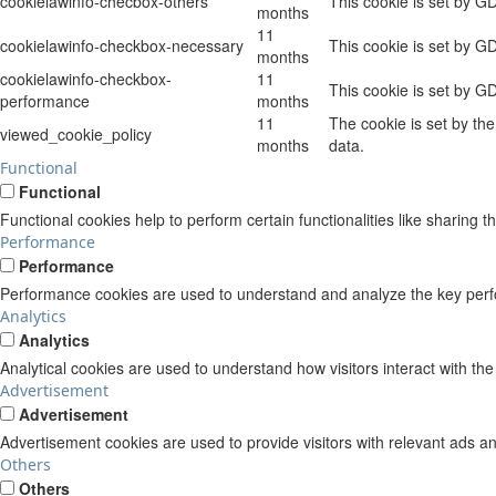
cookielawinfo-checbox-others
This cookie is set by G
months
11
cookielawinfo-checkbox-necessary
This cookie is set by G
months
cookielawinfo-checkbox-
11
This cookie is set by G
performance
months
11
The cookie is set by th
viewed_cookie_policy
months
data.
Functional
Functional
Functional cookies help to perform certain functionalities like sharing t
Performance
Performance
Performance cookies are used to understand and analyze the key perform
Analytics
Analytics
Analytical cookies are used to understand how visitors interact with the
Advertisement
Advertisement
Advertisement cookies are used to provide visitors with relevant ads a
Others
Others