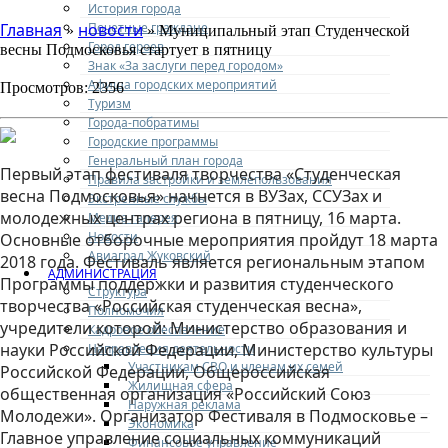
История города
Почетные граждане
Главная
новости
»
» Муниципальный этап Студенческой
Город героев
весны Подмосковья стартует в пятницу
Знак «За заслуги перед городом»
Афиша городских мероприятий
Просмотров: 2356
Туризм
Города-побратимы
Городские программы
Генеральный план города
Первый этап фестиваля творчества «Студенческая
Правила застройки и землепользования
весна Подмосковья» начнется в ВУЗах, ССУЗах и
Экстренные службы
молодежных центрах региона в пятницу, 16 марта.
Медиа галерея
Новости
Основные отборочные мероприятия пройдут 18 марта
Авиаград Жуковский
2018 года. Фестиваль является региональным этапом
АДМИНИСТРАЦИЯ
Программы поддержки и развития студенческого
Структура
творчества «Российская студенческая весна»,
Полномочия
учредители которой: Министерство образования и
Кадровое обеспечение
науки Российской Федерации, Министерство культуры
Направления деятельности
Участникам СВО и членам их семей
Российской Федерации, Общероссийская
Жилищная сфера
общественная организация «Российский Союз
Наружная реклама
Молодежи». Организатор Фестиваля в Подмосковье –
Экономика
Главное управление социальных коммуникаций
Финансовое управление