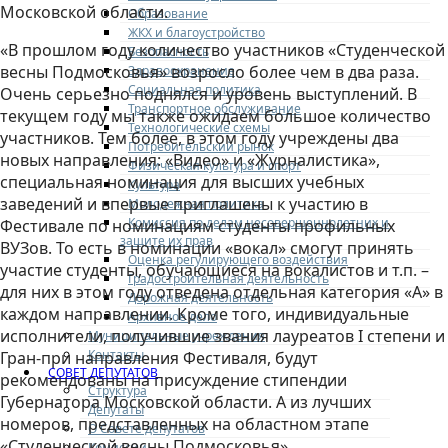
Московской области.
Образование
ЖКХ и благоустройство
«В прошлом году количество участников «Студенческой
Безопасность
весны Подмосковья» возросло более чем в два раза.
Здравоохранение
Социальная политика
Очень серьезно поднялся и уровень выступлений. В
Транспортное обслуживание
текущем году мы также ожидаем большое количество
Технологические схемы
участников. Тем более, в этом году учреждены два
Потребительский рынок
новых направления: «Видео» и «Журналистика»,
Физическая культура и спорт
специальная номинация для высших учебных
Культура
заведений и впервые приглашены к участию в
Молодежная политика
Комиссия по делам несовершеннолетних и
Фестивале по номинациям студенты профильных
защите их прав
ВУЗов. То есть в номинации «вокал» смогут принять
Оценка регулирующего воздействия
участие студенты, обучающиеся на вокалистов и т.п. –
Градостроительная деятельность
для них в этом году отведена отдельная категория «А» в
Дорожная деятельность
каждом направлении. Кроме того, индивидуальные
Архивное дело
исполнители, получившие звания лауреатов I степени и
Муниципальные учреждения
Контакты
Гран-при направления Фестиваля, будут
СОВЕТ ДЕПУТАТОВ
рекомендованы на присуждение стипендии
Структура
Губернатора Московской области. А из лучших
Депутаты
номеров, представленных на областном этапе
О Совете депутатов
«Студенческой весны Подмосковья»,
Комиссии