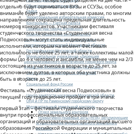
командный зачёт теперь будет разделен на две части –
Противодействие коррупции
Общественные организации
отдельно будут оцениваться ВУЗы и ССУЗы, особое
ОМВД
внимание будет уделено авторским правам, по многим
Территориальная избирательная комиссия
направлениям сокращена предельная длительность
Контрольно — счетная палата
номеров конкурсантов. Участниками фестиваля
Прокуратура города Жуковского
студенческого творчества «Студенческая весна
Главное управление регионального
Подмосковья» могут стать индивидуальные
государственного жилищного надзора и
содержания территорий Московской области
исполнители, которым на момент Фестиваля
Госстройнадзор Московской области
исполнилось не более 25 лет, а также коллективы малой
Муниципальное учреждение «Дирекция
формы (до 4-х человек) и ансамбли, не менее чем на 2/3
централизованного обеспечения городского округа
состоящие из участников в возрасте до 25 лет, за
Жуковский Московской области» (МУ «ДЦО»)
исключением дуэтов, в которых оба участника должны
Центр «Мои документы» г.о. Жуковский
быть в возрасте до 25 лет.
Опека
Социальный фонд России
Новости СФР
Фестиваль «Студенческая весна Подмосковья» в
Центр занятости населения Московской области
текущем году традиционно пройдет в три этапа:
ОНД и ПР по Раменскому городскому округу
Муниципальный земельный контроль
первый этап – фестивали студенческого творчества
Отдел земельного контроля
внутри профессиональных образовательных
Нормативно-правовые акты (НПА), регулирующие
организаций и образовательных организаций высшего
осуществление муниципального земельного
образования Российской Федерации и муниципальных
контроля