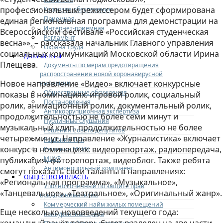
профессиональным режиссером будет сформирована
Кадровое обеспечение
Приемная
единая региональная программа для демонстрации на
Интернет-приемная
Всероссийском фестивале «Российская студенческая
Регламент
весна»», – рассказала начальник Главного управления
Охрана труда
социальных коммуникаций Московской области Ирина
ДОКУМЕНТЫ
Плещева.
Документы по мерам предотвращения
распространения новой коронавирусной
Новое направление «Видео» включает конкурсные
инфекции
Общественные обсуждения
показы в номинациях: игровой ролик, социальный
Постановления
ролик, анимационный ролик, документальный ролик,
Антикоррупционная экспертиза
продолжительностью не более семи минут и
Публичные слушания
музыкальный клип, продолжительностью не более
Решения Совета депутатов
четырех минут. Направление «Журналистика» включает
Решения ТИК
конкурс в номинациях: видеорепортаж, радиопередача,
Решения МТИК
МЦУР
публикация, фоторепортаж, видеоблог. Также ребята
Антимонопольный комплаенс
смогут показать свои таланты в направлениях:
ОБЩЕСТВО И ВЛАСТЬ
«Региональная программа», «Музыкальное»,
Уполномоченный по защите прав
«Танцевальное», «Театральное», «Оригинальный жанр».
предпринимателей
Коммерческий найм жилых помещений
Еще несколько нововведений текущего года:
Конкурентная среда