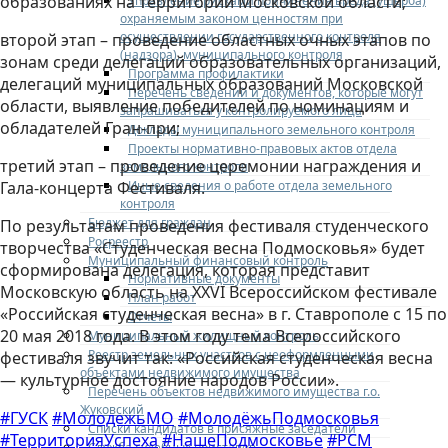
образованиях на территории Московской области;
Управление рисками причинения вреда (ущерба)
охраняемым законом ценностям при
осуществлении государственного контроля
второй этап – проведение областных очных этапов по
(надзора), муниципального контроля
зонам среди делегаций образовательных организаций,
Программа профилактики
делегаций муниципальных образований Московской
Перечень сведений и документов, которые могут
области, выявление победителей по номинациям и
запрашиваться у контролируемого лица
обладателей Гран-при;
Доклады муниципального земельного контроля
Проекты нормативно-правовых актов отдела
третий этап – проведение церемонии награждения и
земельного контроля
Иные сведения о работе отдела земельного
Гала-концерта Фестиваля.
контроля
Бюджет для граждан
По результатам проведения фестиваля студенческого
Росреестр
творчества «Студенческая весна Подмосковья» будет
Муниципальный финансовый контроль
сформирована делегация, которая представит
Нормативные документы
Московскую область на XXVI Всероссийском фестивале
План работ
«Российская студенческая весна» в г. Ставрополе с 15 по
Отчеты
20 мая 2018 года. В этом году тема Всероссийского
Муниципальный жилищный контроль
Реестр земельных участков с неоформленными
фестиваля звучит так: «Российская студенческая весна
объектами недвижимого имущества
— культурное достояние народов России».
Перечень объектов недвижимого имущества г.о.
Жуковский
#ГУСК
#МолодежьМО
#МолодёжьПодмосковья
Списки кандидатов в присяжные заседатели
#ТерриторияУспеха
#НашеПодмосковье
#РСМ
Служба судебных приставов