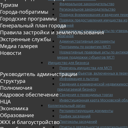
Федеральное законодательство
Туризм
Региональное законодательство
Города-побратимы
Порядок формирования и ведения пер
Городские программы
Порядок предоставления имущества из
Генеральный план города
перечней
Нормативные правовые акты по утвер
Правила застройки и землепользования
перечней
Экстренные службы
Административные регламенты
Медиа галерея
Программы по развитию МСП
Новости
Нормативные правовые акты по антик
мерам поддержки субъектов МСП
Имущество для бизнеса
Перечень имущества для МСП
Руководитель администрации
Паспорта объектов, включенных в пере
Информация о льготах
Структура
Сведения о коммерческой недвижимос
Полномочия
предлагаемой бизнесу
Кадровое обеспечение
Сведения о проводимых торгах
Инвестиционная карта Московской обл
НЦА
Коллегиальный орган
Экономика
Регламентирующие документы
Образование
График заседаний
ЖКХ и благоустройство
Протоколы заседаний
Отчеты о деятельности коллегиального