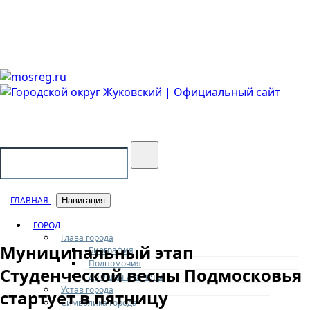
Городской округ Жуковский
Официальный сайт
ГЛАВНАЯ
Навигация
ГОРОД
Глава города
Муниципальный этап
Биография
Полномочия
Студенческой весны Подмосковья
Доклады и отчеты
Устав города
стартует в пятницу
Символика города