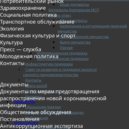
Потребительский рынок
Иные документы
Здравоохранение
Материалы Корпорации МСП
Социальная политика
Вопрос-ответ
Общие вопросы
Транспортное обслуживание
Наполнение и актуализация перечней
Экология
имущества
Физическая культура и спорт
Предоставление имущества
Культура
Выкуп имущества
Прочие
Пресс — служба
Информационная поддержка
Молодежная политика
Консультационная поддержка
Контакты
Инфраструктура поддержки
Совет по развитию и поддержке малого и
среднего предпринимательства
Контакты
Документы
Книга жалоб
Документы по мерам предотвращения
Законодательство
Конкурсы
распространения новой коронавирусной
ОБРАЩЕНИЯ
инфекции
Обращения граждан
Общественные обсуждения
Графики личного приема граждан
Информация
Постановления
ИНВЕСТИЦИИ
Антикоррупционная экспертиза
Инвестиционный паспорт