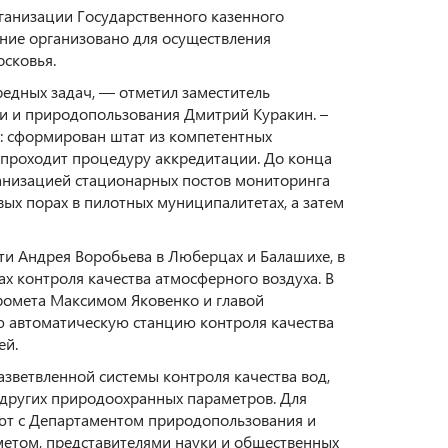
ганизации Государственного казенного
ие организовано для осуществления
сковья.
едных задач, — отметил заместитель
ии и природопользования Дмитрий Куракин. –
и: сформирован штат из компетентных
 проходит процедуру аккредитации. До конца
ганизацией стационарных постов мониторинга
вых порах в пилотных муниципалитетах, а затем
и Андрея Воробьева в Люберцах и Балашихе, в
х контроля качества атмосферного воздуха. В
ромета Максимом Яковенко и главой
 автоматическую станцию контроля качества
ей.
азветвленной системы контроля качества вод,
 других природоохранных параметров. Для
ют с Департаментом природопользования и
етом, представителями науки и общественных