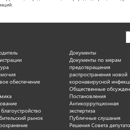
заций.
одитель
Документы
истрации
Документы по мерам
тура
предотвращения
мочия
распространения новой
вое обеспечение
коронавирусной инфекц
Общественные обсужден
мика
Постановления
ование
Антикоррупционная
 благоустройство
экспертиза
бительский рынок
Публичные слушания
оохранение
Решения Совета депутат