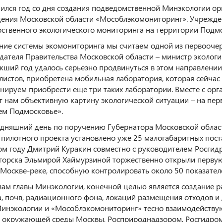
ился год со дня создания подведомственной Минэкологии ор
ения Московской области «Мособлэкомониторинг». Учрежден
рственного экологического мониторинга на территории Подмо
ние системы экомониторинга мы считаем одной из первоочер
дателя Правительства Московской области – министр эколог
екший год удалось серьезно продвинуться в этом направлени
листов, приобретена мобильная лаборатория, которая сейчас
анируем приобрести еще три таких лаборатории. Вместе с ор
ст нам объективную картину экологической ситуации – на пер
сем Подмосковье».
одняшний день по поручению Губернатора Московской област
 пилотного проекта установлено уже 25 малогабаритных поста
м году Дмитрий Куракин совместно с руководителем Росгид
горска Эльмирой Хаймурзиной торжественно открыли первую
 Москве-реке, способную контролировать около 50 показател
вам главы Минэкологии, конечной целью является создание р
а, почв, радиационного фона, локаций размещения отходов и
Минэкологии и «Мособлэкомониторинг» тесно взаимодейству
 окружающей среды Москвы, Росприроднадзором, Росгидром