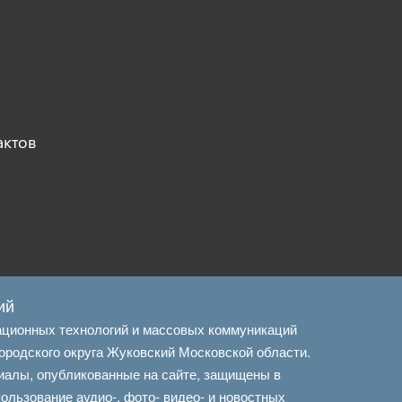
актов
ий
ационных технологий и массовых коммуникаций
ородского округа Жуковский Московской области.
иалы, опубликованные на сайте, защищены в
льзование аудио-, фото- видео- и новостных