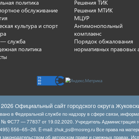
льная политика
Решения ТИК
портное обслуживание
Решения МТИК
гия
МЦУР
ская культура и спорт
Антимонопольный
ура
комплаенс
 — служба
Порядок обжалования
ежная политика
нормативных правовых 
кты
 2026 Официальный сайт городского округа Жуковск
овано в Федеральной службе по надзору в сфере связи, информ
Л № ФС77 — 77837 от 19.02.2020. Учредитель Администрация г
495) 556–65–26. E‑mail:
Все права на матер
zhuk_ps@mosreg.ru
 законодательством об авторском праве и смежных правах. Испо