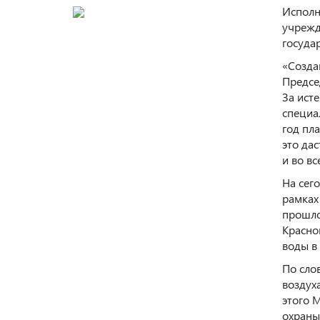
Исполн
учрежд
госуда
«Созда
Предсе
За ист
специа
год пл
это да
и во в
На сег
рамках
прошло
Красно
воды в
По сло
воздух
этого 
охраны