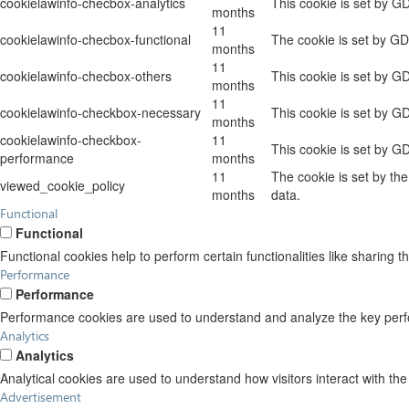
cookielawinfo-checbox-analytics
This cookie is set by G
months
11
cookielawinfo-checbox-functional
The cookie is set by GD
months
11
cookielawinfo-checbox-others
This cookie is set by G
months
11
cookielawinfo-checkbox-necessary
This cookie is set by G
months
cookielawinfo-checkbox-
11
This cookie is set by G
performance
months
11
The cookie is set by th
viewed_cookie_policy
months
data.
Functional
Functional
Functional cookies help to perform certain functionalities like sharing t
Performance
Performance
Performance cookies are used to understand and analyze the key perform
Analytics
Analytics
Analytical cookies are used to understand how visitors interact with the
Advertisement