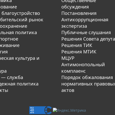
омика
Общественные
зование
обсуждения
 благоустройство
Постановления
бительский рынок
Антикоррупционная
оохранение
экспертиза
льная политика
Публичные слушания
портное
Решения Совета депут
уживание
Решения ТИК
гия
Решения МТИК
еская культура и
МЦУР
Антимонопольный
ура
комплаенс
 — служба
Порядок обжалования
ежная политика
нормативных правовы
кты
актов