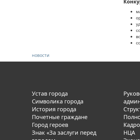
Конку
м
о
у
с
в
с
новости
Устав города
Руков
Символика города
адми
История города
Струк
Почетные граждане
Полн
Город героев
Кадро
Знак «За заслуги перед
НЦА