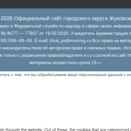
 2026 Официальный сайт городского округа Жуковск
овано в Федеральной службе по надзору в сфере связи, информ
Л № ФС77 — 77837 от 19.02.2020. Учредитель Администрация г
95) 556–65–26. E‑mail:
Все права на мате
zhuk_ps@mosreg.ru
 законодательством об авторском праве и смежных правах. Испо
я только с разрешения правообладателя и со ссылкой на сайт
h
материалы возрастного ценза 12+»
аетесь с тем, что мы обрабатываем ваши персональные данные с 
e through the website. Out of these, the cookies that are categorized 