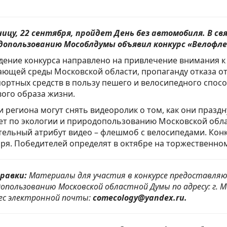
ицу, 22 сентября, пройдет День без автомобиля. В св
допользованию Мособлдумы объявил конкурс «Велофле
ение конкурса направлено на привлечение внимания к
ающей среды Московской области, пропаганду отказа о
ортных средств в пользу пешего и велосипедного спо
ого образа жизни.
 региона могут снять видеоролик о том, как они праздн
т по экологии и природопользованию Московской облас
ельный атрибут видео – флешмоб с велосипедами. Кон
ря. Победителей определят в октябре на торжественно
равки:
Материалы для участия в конкурсе предоставляю
опользованию Московской областной Думы по адресу: г. М
ес электронной почты:
comecology@yandex.ru.