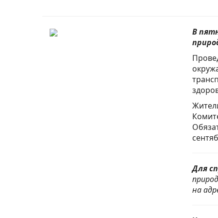
В пятн
приро
Провед
окруж
трансп
здоров
Жители
Комите
Обязат
сентяб
Для сп
природ
на адр