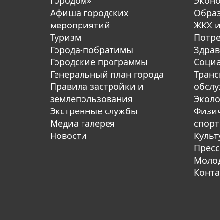
городом»
Экон
Афиша городских
Обра
мероприятий
ЖКХ и
Туризм
Потре
Города-побратимы
Здрав
Городские программы
Социа
Генеральный план города
Транс
Правила застройки и
обсл
землепользования
Эколо
Экстренные службы
Физич
Медиа галерея
спорт
Новости
Культ
Пресс
Молод
Конта