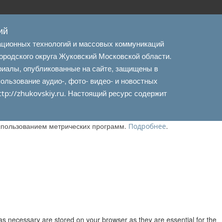
ий
ационных технологий и массовых коммуникаций
ородского округа Жуковский Московской области.
риалы, опубликованные на сайте, защищены в
льзование аудио-, фото- видео- и новостных
. Настоящий ресурс содержит
ttp://zhukovskiy.ru
использованием метрических программ.
.
Подробнее
as necessary are stored on your browser as they are essential for the