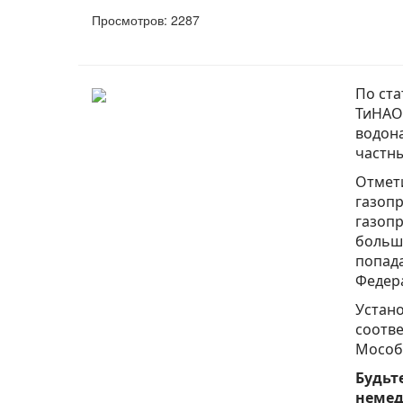
Просмотров: 2287
По ста
ТиНАО 
водона
частн
Отмети
газопр
газопр
большо
попада
Федер
Устан
соотве
Мособ
Будьт
немед