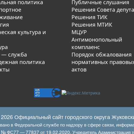
льная политика
Публичные слушания
портное
Решения Совета депут
уживание
Решения ТИК
гия
Решения МТИК
еская культура и
МЦУР
Антимонопольный
ура
комплаенс
 — служба
Порядок обжалования
ежная политика
нормативных правовы
кты
актов
 2026 Официальный сайт городского округа Жуковск
овано в Федеральной службе по надзору в сфере связи, информ
Л № ФС77 — 77837 от 19.02.2020. Учредитель Администрация г