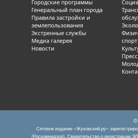
Городские программы
Социа
Генеральный план города
Транс
Правила застройки и
обсл
землепользования
Эколо
Экстренные службы
Физич
Медиа галерея
спорт
Новости
Культ
Пресс
Молод
Конта
©
Сетевое издание «Жуковский.ру» зарегистрир
(Роскомнадзор). Свидетельство о регистрации Э