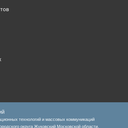
атов
х
ий
ационных технологий и массовых коммуникаций
ородского округа Жуковский Московской области.