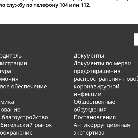
ю службу по телефону 104 или 112.
одитель
Документы
нистрации
Документы по мерам
тура
предотвращения
омочия
распространения ново
вое обеспечение
коронавирусной
инфекции
омика
Общественные
зование
обсуждения
 благоустройство
Постановления
бительский рынок
Антикоррупционная
оохранение
экспертиза