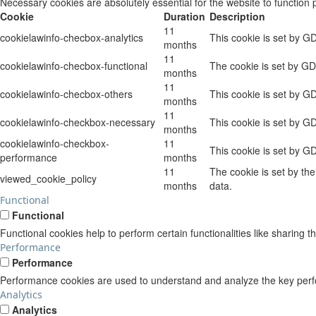
Necessary cookies are absolutely essential for the website to function 
Cookie
Duration
Description
11
cookielawinfo-checbox-analytics
This cookie is set by G
months
11
cookielawinfo-checbox-functional
The cookie is set by GD
months
11
cookielawinfo-checbox-others
This cookie is set by G
months
11
cookielawinfo-checkbox-necessary
This cookie is set by G
months
cookielawinfo-checkbox-
11
This cookie is set by G
performance
months
11
The cookie is set by th
viewed_cookie_policy
months
data.
Functional
Functional
Functional cookies help to perform certain functionalities like sharing t
Performance
Performance
Performance cookies are used to understand and analyze the key perform
Analytics
Analytics