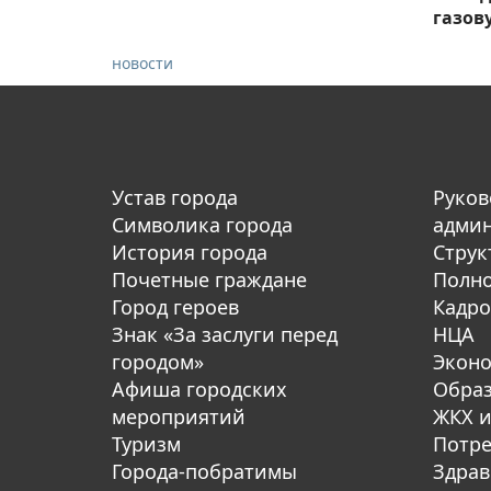
газову
новости
Устав города
Руков
Символика города
адми
История города
Струк
Почетные граждане
Полн
Город героев
Кадро
Знак «За заслуги перед
НЦА
городом»
Экон
Афиша городских
Обра
мероприятий
ЖКХ и
Туризм
Потре
Города-побратимы
Здрав