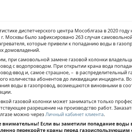
тистике диспетчерского центра Мособлгаза в 2020 году
г. Москвы было зафиксировано 263 случая самовольно
гревателя, которые привели к попаданию воды в газопр
ых домовладений.
м, при самовольной замене газовой колонки владельц
овод с водопроводом. При открытии крана вода попада
овод-ввод и, самое страшное, – в распределительный г
го количества абонентов до ликвидации инцидента. Все
ния воды в газопровод, возмещаются виновными в соо
ации.
овкой газовой колонки может заниматься только профе
тствующее разрешение на производство работ. Заказат
лгазе можно через
Личный кабинет клиента
.
е внимательны! Если вы заметили попадание воды 
ленно перекройте краны перед газоиспользующим