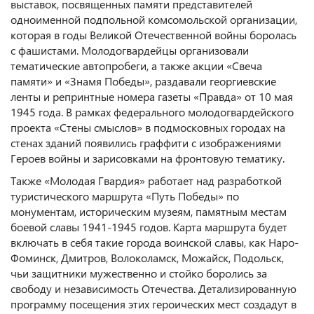
выставок, посвященных памяти представителей
одноименной подпольной комсомольской организации,
которая в годы Великой Отечественной войны боролась
с фашистами. Молодогвардейцы организовали
тематические автопробеги, а также акции «Свеча
памяти» и «Знамя Победы», раздавали георгиевские
ленты и репринтные номера газеты «Правда» от 10 мая
1945 года. В рамках федерального молодогвардейского
проекта «Стены смыслов» в подмосковных городах на
стенах зданий появились граффити с изображениями
Героев войны и зарисовками на фронтовую тематику.
Также «Молодая Гвардия» работает над разработкой
туристического маршрута «Путь Победы» по
монументам, историческим музеям, памятным местам
боевой славы 1941-1945 годов. Карта маршрута будет
включать в себя такие города воинской славы, как Наро-
Фоминск, Дмитров, Волоколамск, Можайск, Подольск,
чьи защитники мужественно и стойко боролись за
свободу и независимость Отечества. Детализированную
программу посещения этих героических мест создадут в