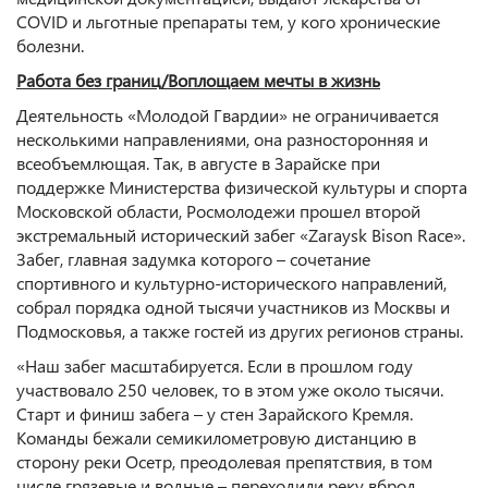
COVID и льготные препараты тем, у кого хронические
болезни.
Работа без границ/Воплощаем мечты в жизнь
Деятельность «Молодой Гвардии» не ограничивается
несколькими направлениями, она разносторонняя и
всеобъемлющая. Так, в августе в Зарайске при
поддержке Министерства физической культуры и спорта
Московской области, Росмолодежи прошел второй
экстремальный исторический забег «Zaraysk Bison Race».
Забег, главная задумка которого – сочетание
спортивного и культурно-исторического направлений,
собрал порядка одной тысячи участников из Москвы и
Подмосковья, а также гостей из других регионов страны.
«Наш забег масштабируется. Если в прошлом году
участвовало 250 человек, то в этом уже около тысячи.
Старт и финиш забега – у стен Зарайского Кремля.
Команды бежали семикилометровую дистанцию в
сторону реки Осетр, преодолевая препятствия, в том
числе грязевые и водные – переходили реку вброд.