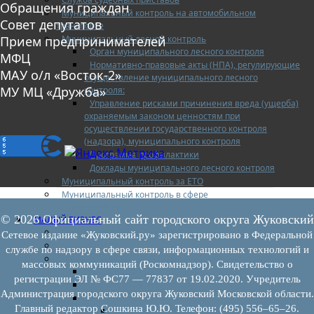
Обращения граждан
Муниципальный контроль на автомобильном
Совет депутатов
транспорте
Муниципальный лесной контроль
Прием предпринимателей
Орган муниципального лесного контроля
МФЦ
Нормативно-правовые акты (НПА), регулирующие
МАУ о/л «Восток-2»
осуществление муниципального лесного
МУ МЦ «Дружба»
контроля:
Управление рисками причинения вреда (ущерба)
охраняемым законом ценностям при
осуществлении государственного контроля
(надзора), муниципального контроля
Программа профилактики
Доклады муниципального лесного контроля
Муниципальный контроль за ЕТО
Муниципальный контроль в сфере
благоустройства
© 2026 Официальный сайт городского округа Жуковский
МАЛЫЙ БИЗНЕС
Прием предпринимателей
Сетевое издание «Жуковский.ру» зарегистрировано в Федеральной
Новости МСП
службе по надзору в сфере связи, информационных технологий и
Поддержка МСП
массовых коммуникаций (Роскомнадзор). Свидетельство о
Поддержка МСП
регистрации ЭЛ № ФС77 — 77837 от 19.02.2020. Учредитель
Финансовая поддержка
Администрация городского округа Жуковский Московской области.
Имущественная поддержка
Главный редактор Сошкина Ю.Ю. Телефон: (495) 556–65–26.
Нормативно-правовые акты