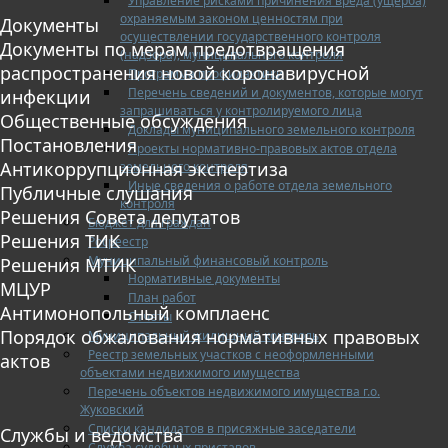
Управление рисками причинения вреда (ущерба)
охраняемым законом ценностям при
Документы
осуществлении государственного контроля
Документы по мерам предотвращения
(надзора), муниципального контроля
распространения новой коронавирусной
Программа профилактики
Перечень сведений и документов, которые могут
инфекции
запрашиваться у контролируемого лица
Общественные обсуждения
Доклады муниципального земельного контроля
Постановления
Проекты нормативно-правовых актов отдела
Антикоррупционная экспертиза
земельного контроля
Иные сведения о работе отдела земельного
Публичные слушания
контроля
Решения Совета депутатов
Бюджет для граждан
Решения ТИК
Росреестр
Муниципальный финансовый контроль
Решения МТИК
Нормативные документы
МЦУР
План работ
Антимонопольный комплаенс
Отчеты
Порядок обжалования нормативных правовых
Муниципальный жилищный контроль
Реестр земельных участков с неоформленными
актов
объектами недвижимого имущества
Перечень объектов недвижимого имущества г.о.
Жуковский
Списки кандидатов в присяжные заседатели
Службы и ведомства
Служба судебных приставов