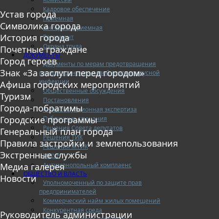
Кадровое обеспечение
Устав города
Приемная
Символика города
Интернет-приемная
История города
Регламент
Охрана труда
Почетные граждане
ДОКУМЕНТЫ
Город героев
Документы по мерам предотвращения
Знак «За заслуги перед городом»
распространения новой коронавирусной
инфекции
Афиша городских мероприятий
Общественные обсуждения
Туризм
Постановления
Города-побратимы
Антикоррупционная экспертиза
Городские программы
Публичные слушания
Решения Совета депутатов
Генеральный план города
Решения ТИК
Правила застройки и землепользования
Решения МТИК
Экстренные службы
МЦУР
Антимонопольный комплаенс
Медиа галерея
ОБЩЕСТВО И ВЛАСТЬ
Новости
Уполномоченный по защите прав
предпринимателей
Коммерческий найм жилых помещений
Конкурентная среда
Руководитель администрации