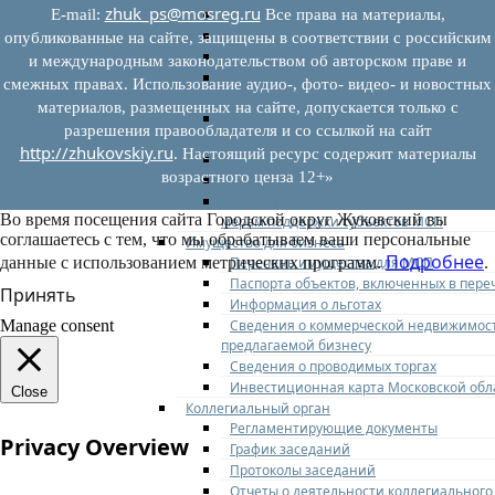
zhuk_ps@mosreg.ru
Федеральное законодательство
E‑mail:
Все права на материалы,
Региональное законодательство
опубликованные на сайте, защищены в соответствии с российским
Порядок формирования и ведения пер
и международным законодательством об авторском праве и
Порядок предоставления имущества из
смежных правах. Использование аудио-, фото- видео- и новостных
перечней
материалов, размещенных на сайте, допускается только с
Нормативные правовые акты по утвер
разрешения правообладателя и со ссылкой на сайт
перечней
http://zhukovskiy.ru
. Настоящий ресурс содержит материалы
Административные регламенты
возрастного ценза 12+»
Программы по развитию МСП
Нормативные правовые акты по антик
Во время посещения сайта Городской округ Жуковский вы
мерам поддержки субъектов МСП
соглашаетесь с тем, что мы обрабатываем ваши персональные
Имущество для бизнеса
Подробнее
Перечень имущества для МСП
данные с использованием метрических программ.
.
Паспорта объектов, включенных в пере
Принять
Информация о льготах
Сведения о коммерческой недвижимос
Manage consent
предлагаемой бизнесу
Сведения о проводимых торгах
Инвестиционная карта Московской обл
Close
Коллегиальный орган
Регламентирующие документы
Privacy Overview
График заседаний
Протоколы заседаний
Отчеты о деятельности коллегиального