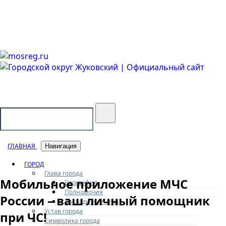
Городской округ Жуковский
Официальный сайт
ГЛАВНАЯ
Навигация
ГОРОД
Глава города
Мобильное приложение МЧС
Биография
Полномочия
России – ваш личный помощник
Доклады и отчеты
Устав города
при ЧС!
Символика города