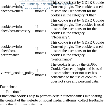
This cookie is set by GDPR Cookie
Муниципально-частное партнерство
cookielawinfo-
11
Consent plugin. The cookie is used
Новости инвестиций
checbox-others
months
to store the user consent for the
cookies in the category "Other.
This cookie is set by GDPR Cookie
Consent plugin. The cookies is used
cookielawinfo-
11
to store the user consent for the
checkbox-necessary
months
cookies in the category
"Necessary".
This cookie is set by GDPR Cookie
cookielawinfo-
Consent plugin. The cookie is used
11
checkbox-
to store the user consent for the
months
performance
cookies in the category
"Performance".
The cookie is set by the GDPR
Cookie Consent plugin and is used
11
viewed_cookie_policy
to store whether or not user has
months
consented to the use of cookies. It
does not store any personal data.
Functional
Functional
Functional cookies help to perform certain functionalities like sharing
the content of the website on social media platforms, collect feedbacks,
and other third-party features.