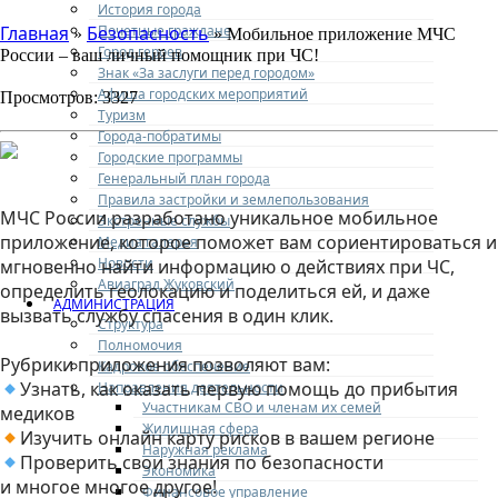
История города
Почетные граждане
Главная
Безопасность
»
» Мобильное приложение МЧС
Город героев
России – ваш личный помощник при ЧС!
Знак «За заслуги перед городом»
Афиша городских мероприятий
Просмотров: 3327
Туризм
Города-побратимы
Городские программы
Генеральный план города
⠀
Правила застройки и землепользования
МЧС России разработано уникальное мобильное
Экстренные службы
приложение, которое поможет вам сориентироваться и
Медиа галерея
Новости
мгновенно найти информацию о действиях при ЧС,
Авиаград Жуковский
определить геолокацию и поделиться ей, и даже
АДМИНИСТРАЦИЯ
вызвать службу спасения в один клик.
Структура
⠀
Полномочия
Рубрики приложения позволяют вам:
Кадровое обеспечение
Узнать, как оказать первую помощь до прибытия
Направления деятельности
Участникам СВО и членам их семей
медиков
Жилищная сфера
Изучить онлайн карту рисков в вашем регионе
Наружная реклама
Проверить свои знания по безопасности
Экономика
и многое многое другое!
Финансовое управление