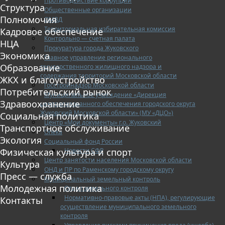
Противодействие коррупции
Структура
Общественные организации
Полномочия
ОМВД
Территориальная избирательная комиссия
Кадровое обеспечение
Контрольно — счетная палата
НЦА
Прокуратура города Жуковского
Экономика
Главное управление регионального
Образование
государственного жилищного надзора и
содержания территорий Московской области
ЖКХ и благоустройство
Госстройнадзор Московской области
Потребительский рынок
Муниципальное учреждение «Дирекция
Здравоохранение
централизованного обеспечения городского округа
Жуковский Московской области» (МУ «ДЦО»)
Социальная политика
Центр «Мои документы» г.о. Жуковский
Транспортное обслуживание
Опека
Экология
Социальный фонд России
Новости СФР
Физическая культура и спорт
Центр занятости населения Московской области
Культура
ОНД и ПР по Раменскому городскому округу
Пресс — служба
Муниципальный земельный контроль
Молодежная политика
Отдел земельного контроля
Нормативно-правовые акты (НПА), регулирующие
Контакты
осуществление муниципального земельного
контроля