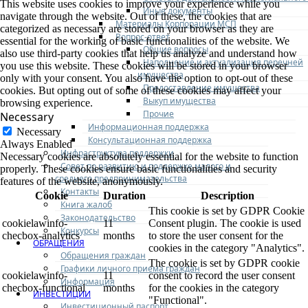
This website uses cookies to improve your experience while you
Иные документы
navigate through the website. Out of these, the cookies that are
Материалы Корпорации МСП
categorized as necessary are stored on your browser as they are
Вопрос-ответ
essential for the working of basic functionalities of the website. We
Общие вопросы
also use third-party cookies that help us analyze and understand how
Наполнение и актуализация перечней
you use this website. These cookies will be stored in your browser
имущества
only with your consent. You also have the option to opt-out of these
Предоставление имущества
cookies. But opting out of some of these cookies may affect your
Выкуп имущества
browsing experience.
Прочие
Necessary
Информационная поддержка
Necessary
Консультационная поддержка
Always Enabled
Инфраструктура поддержки
Necessary cookies are absolutely essential for the website to function
Совет по развитию и поддержке малого и
properly. These cookies ensure basic functionalities and security
среднего предпринимательства
features of the website, anonymously.
Контакты
Cookie
Duration
Description
Книга жалоб
This cookie is set by GDPR Cookie
Законодательство
cookielawinfo-
11
Consent plugin. The cookie is used
Конкурсы
checbox-analytics
months
to store the user consent for the
ОБРАЩЕНИЯ
cookies in the category "Analytics".
Обращения граждан
The cookie is set by GDPR cookie
Графики личного приема граждан
cookielawinfo-
11
consent to record the user consent
Информация
checbox-functional
months
for the cookies in the category
ИНВЕСТИЦИИ
"Functional".
Инвестиционный паспорт