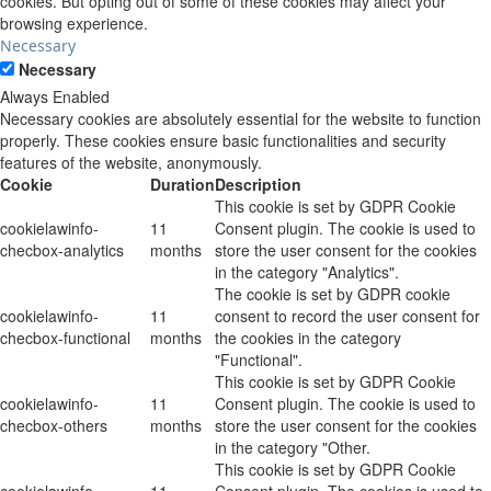
cookies. But opting out of some of these cookies may affect your
browsing experience.
Necessary
Necessary
Always Enabled
Necessary cookies are absolutely essential for the website to function
properly. These cookies ensure basic functionalities and security
features of the website, anonymously.
Cookie
Duration
Description
This cookie is set by GDPR Cookie
cookielawinfo-
11
Consent plugin. The cookie is used to
checbox-analytics
months
store the user consent for the cookies
in the category "Analytics".
The cookie is set by GDPR cookie
cookielawinfo-
11
consent to record the user consent for
checbox-functional
months
the cookies in the category
"Functional".
This cookie is set by GDPR Cookie
cookielawinfo-
11
Consent plugin. The cookie is used to
checbox-others
months
store the user consent for the cookies
in the category "Other.
This cookie is set by GDPR Cookie
cookielawinfo-
11
Consent plugin. The cookies is used to