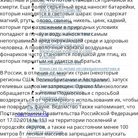
животные и рыбы, что потом становится причиной их
Образование
смерти. Еще более серьезный вред наносят батарейки,
ЖКХ и благоустройство
которые находятся в световых шарах: они содержат
Безопасность
магний, ртуть, олово, свинец, никель, цинк, кадмий,
Здравоохранение
которые при разложении в природных условиях
Социальная политика
попадают в почву и воду, нанося тем самым
Транспортное обслуживание
Технологические схемы
непоправимый вред окружающей среде и здоровью
Потребительский рынок
человека. А проволочные каркасы воздушных
Физическая культура и спорт
фонариков часто становятся ловушкой для птиц, из
Культура
которых пернатым не удается выбраться.
Молодежная политика
Комиссия по делам несовершеннолетних и
В России, в отличие от многих стран (некоторые
защите их прав
регионы США, Великобритании и Австралии), запуск
Оценка регулирующего воздействия
гелиевых шаров не запрещен. Однако Минэкологии
Градостроительная деятельность
Дорожная деятельность
обращается к жителям Подмосковья с просьбой
Архивное дело
воздержаться от чрезмерного использования их, чтобы
Муниципальные учреждения
не повредить фауне. Ведомство также напоминает, что
Контакты
Постановлением Правительства Российской Федерации
СОВЕТ ДЕПУТАТОВ
от 17.02.2014 № 113 на территории поселений и
Структура
Депутаты
городских округов, а также на расстоянии менее 100
О Совете депутатов
метров от лесных массивов запрещается запускать
Комиссии