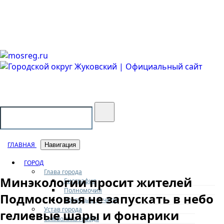
Городской округ Жуковский
Официальный сайт
ГЛАВНАЯ
Навигация
ГОРОД
Глава города
Минэкологии просит жителей
Биография
Полномочия
Подмосковья не запускать в небо
Доклады и отчеты
Устав города
гелиевые шары и фонарики
Символика города