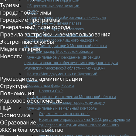
Противодействие коррупции
Туризм
Общественные организации
Города-побратимы
ОМВД
Территориальная избирательная комиссия
Городские программы
Контрольно — счетная палата
Генеральный план города
Прокуратура города Жуковского
Правила застройки и землепользования
Главное управление регионального
государственного жилищного надзора и
Экстренные службы
содержания территорий Московской области
Медиа галерея
Госстройнадзор Московской области
Новости
Муниципальное учреждение «Дирекция
централизованного обеспечения городского округа
Жуковский Московской области» (МУ «ДЦО»)
Центр «Мои документы» г.о. Жуковский
Руководитель администрации
Опека
Структура
Социальный фонд России
Новости СФР
Полномочия
Центр занятости населения Московской области
Кадровое обеспечение
ОНД и ПР по Раменскому городскому округу
НЦА
Муниципальный земельный контроль
Отдел земельного контроля
Экономика
Нормативно-правовые акты (НПА), регулирующие
Образование
осуществление муниципального земельного
ЖКХ и благоустройство
контроля