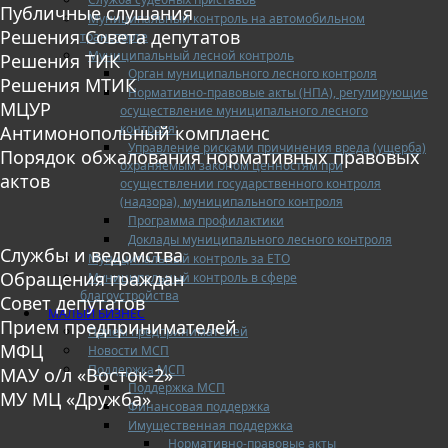
Публичные слушания
Муниципальный контроль на автомобильном
Решения Совета депутатов
транспорте
Муниципальный лесной контроль
Решения ТИК
Орган муниципального лесного контроля
Решения МТИК
Нормативно-правовые акты (НПА), регулирующие
МЦУР
осуществление муниципального лесного
контроля:
Антимонопольный комплаенс
Управление рисками причинения вреда (ущерба)
Порядок обжалования нормативных правовых
охраняемым законом ценностям при
актов
осуществлении государственного контроля
(надзора), муниципального контроля
Программа профилактики
Доклады муниципального лесного контроля
Службы и ведомства
Муниципальный контроль за ЕТО
Обращения граждан
Муниципальный контроль в сфере
благоустройства
Совет депутатов
МАЛЫЙ БИЗНЕС
Прием предпринимателей
Прием предпринимателей
МФЦ
Новости МСП
Поддержка МСП
МАУ о/л «Восток-2»
Поддержка МСП
МУ МЦ «Дружба»
Финансовая поддержка
Имущественная поддержка
Нормативно-правовые акты