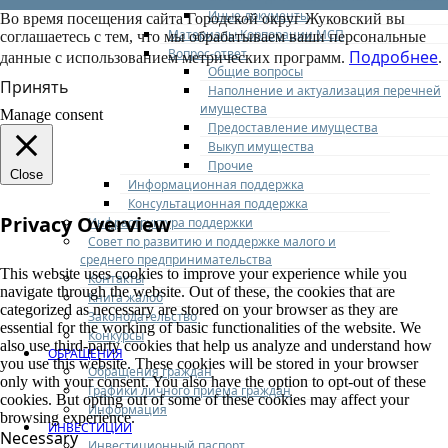
Иные документы
Во время посещения сайта Городской округ Жуковский вы
Материалы Корпорации МСП
соглашаетесь с тем, что мы обрабатываем ваши персональные
Вопрос-ответ
Подробнее
данные с использованием метрических программ.
.
Общие вопросы
Принять
Наполнение и актуализация перечней
имущества
Manage consent
Предоставление имущества
Выкуп имущества
Прочие
Close
Информационная поддержка
Консультационная поддержка
Privacy Overview
Инфраструктура поддержки
Совет по развитию и поддержке малого и
среднего предпринимательства
This website uses cookies to improve your experience while you
Контакты
navigate through the website. Out of these, the cookies that are
Книга жалоб
categorized as necessary are stored on your browser as they are
Законодательство
essential for the working of basic functionalities of the website. We
Конкурсы
also use third-party cookies that help us analyze and understand how
ОБРАЩЕНИЯ
you use this website. These cookies will be stored in your browser
Обращения граждан
only with your consent. You also have the option to opt-out of these
Графики личного приема граждан
cookies. But opting out of some of these cookies may affect your
Информация
browsing experience.
ИНВЕСТИЦИИ
Necessary
Инвестиционный паспорт