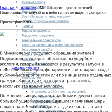
История города
Почетные граждане
Главная
новости
»
» Минэкологии просит жителей
Город героев
Подмосковья не запускать в небо гелиевые шары и фонарики
Знак «За заслуги перед городом»
Афиша городских мероприятий
Просмотров: 2283
Туризм
Города-побратимы
Городские программы
Генеральный план города
Правила застройки и землепользования
Экстренные службы
В Минэкологии поступают обращения жителей
Медиа галерея
Подмосковья, которые обеспокоены ущербом
Новости
экологии, который наносится в результате запуска в
Авиаград Жуковский
АДМИНИСТРАЦИЯ
небо гелиевых шаров, фонариков и светошаров в ходе
Структура
публичных мероприятий или по инициативе отдельных
Полномочия
граждан. Заявители часто просят разъяснить,
Кадровое обеспечение
насколько это вредит экологии.
Направления деятельности
Участникам СВО и членам их семей
По мнению специалистов, подобные изделия наносят
Жилищная сфера
большой ущерб природе. Сдувшиеся гелиевые шары
Наружная реклама
Экономика
падают на землю и в водоемы, где их часто глотают
Финансовое управление