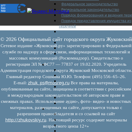
Федеральное законодательство
Региональное законодательство
Порядок формирования и ведения пер
Порядок предоставления имущества из
перечней
Нормативные правовые акты по утвер
перечней
© 2026 Официальный сайт городского округа Жуковский
Административные регламенты
Сетевое издание «Жуковский.ру» зарегистрировано в Федеральной
Программы по развитию МСП
службе по надзору в сфере связи, информационных технологий и
Нормативные правовые акты по антик
массовых коммуникаций (Роскомнадзор). Свидетельство о
мерам поддержки субъектов МСП
регистрации ЭЛ № ФС77 — 77837 от 19.02.2020. Учредитель
Имущество для бизнеса
Перечень имущества для МСП
Администрация городского округа Жуковский Московской области.
Паспорта объектов, включенных в пере
Главный редактор Сошкина Ю.Ю. Телефон: (495) 556–65–26.
Информация о льготах
zhuk_ps@mosreg.ru
E‑mail:
Все права на материалы,
Сведения о коммерческой недвижимос
опубликованные на сайте, защищены в соответствии с российским
предлагаемой бизнесу
и международным законодательством об авторском праве и
Сведения о проводимых торгах
смежных правах. Использование аудио-, фото- видео- и новостных
Инвестиционная карта Московской обл
материалов, размещенных на сайте, допускается только с
Коллегиальный орган
разрешения правообладателя и со ссылкой на сайт
Регламентирующие документы
http://zhukovskiy.ru
График заседаний
. Настоящий ресурс содержит материалы
Протоколы заседаний
возрастного ценза 12+»
Отчеты о деятельности коллегиального