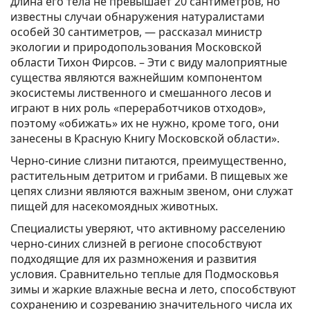
длина его тела не превышает 20 сантиметров, но
известны случаи обнаружения натуралистами
особей 30 сантиметров, — рассказал министр
экологии и природопользования Московской
области Тихон Фирсов. – Эти с виду малоприятные
существа являются важнейшим компонентом
экосистемы лиственного и смешанного лесов и
играют в них роль «переработчиков отходов»,
поэтому «обижать» их не нужно, кроме того, они
занесены в Красную Книгу Московской области».
Черно-синие слизни питаются, преимущественно,
растительным детритом и грибами. В пищевых же
цепях слизни являются важным звеном, они служат
пищей для насекомоядных животных.
Специалисты уверяют, что активному расселению
черно-синих слизней в регионе способствуют
подходящие для их размножения и развития
условия. Сравнительно теплые для Подмосковья
зимы и жаркие влажные весна и лето, способствуют
сохранению и созреванию значительного числа их