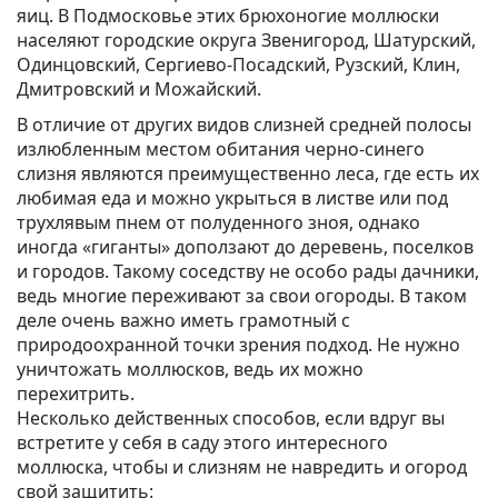
яиц. В Подмосковье этих брюхоногие моллюски
населяют городские округа Звенигород, Шатурский,
Одинцовский, Сергиево-Посадский, Рузский, Клин,
Дмитровский и Можайский.
В отличие от других видов слизней средней полосы
излюбленным местом обитания черно-синего
слизня являются преимущественно леса, где есть их
любимая еда и можно укрыться в листве или под
трухлявым пнем от полуденного зноя, однако
иногда «гиганты» доползают до деревень, поселков
и городов. Такому соседству не особо рады дачники,
ведь многие переживают за свои огороды. В таком
деле очень важно иметь грамотный с
природоохранной точки зрения подход. Не нужно
уничтожать моллюсков, ведь их можно
перехитрить.
Несколько действенных способов, если вдруг вы
встретите у себя в саду этого интересного
моллюска, чтобы и слизням не навредить и огород
свой защитить: