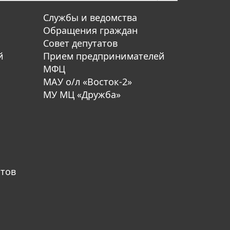
Службы и ведомства
Обращения граждан
Совет депутатов
й
Прием предпринимателей
МФЦ
МАУ о/л «Восток-2»
МУ МЦ «Дружба»
атов