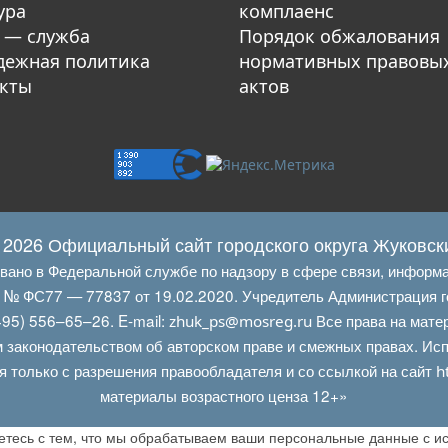
ура
комплаенс
 — служба
Порядок обжалования
ежная политика
нормативных правовы
кты
актов
 2026 Официальный сайт городского округа Жуковск
овано в Федеральной службе по надзору в сфере связи, информ
Л № ФС77 — 77837 от 19.02.2020. Учредитель Администрация г
95) 556–65–26. E‑mail:
Все права на мате
zhuk_ps@mosreg.ru
 законодательством об авторском праве и смежных правах. Испо
я только с разрешения правообладателя и со ссылкой на сайт
h
материалы возрастного ценза 12+»
аетесь с тем, что мы обрабатываем ваши персональные данные с 