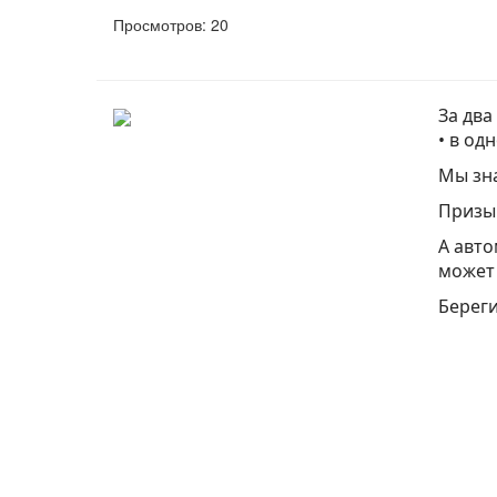
Просмотров: 20
За два
• в од
Мы зна
Призыв
А авто
может 
Береги