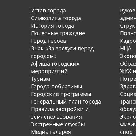
Устав города
Руков
Символика города
адми
История города
Струк
Почетные граждане
Полн
Город героев
Кадро
Знак «За заслуги перед
НЦА
городом»
Экон
Афиша городских
Обра
мероприятий
ЖКХ и
Туризм
Потре
Города-побратимы
Здрав
Городские программы
Социа
Генеральный план города
Транс
Правила застройки и
обсл
землепользования
Эколо
Экстренные службы
Физич
Медиа галерея
спорт