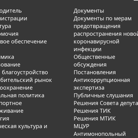
одитель
Документы
нистрации
Документы по мерам
тура
предотвращения
омочия
распространения ново
вое обеспечение
коронавирусной
инфекции
омика
Общественные
зование
обсуждения
 благоустройство
Постановления
бительский рынок
Антикоррупционная
оохранение
экспертиза
льная политика
Публичные слушания
портное
Решения Совета депут
уживание
Решения ТИК
гия
Решения МТИК
еская культура и
МЦУР
Антимонопольный