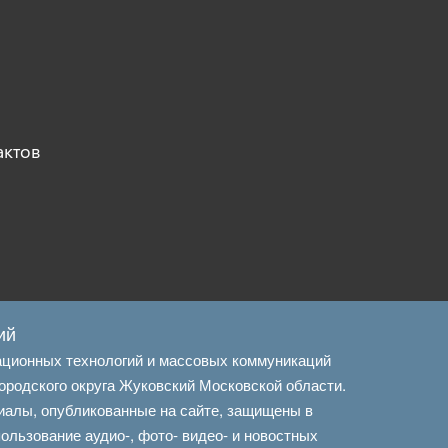
актов
ий
ационных технологий и массовых коммуникаций
ородского округа Жуковский Московской области.
иалы, опубликованные на сайте, защищены в
льзование аудио-, фото- видео- и новостных