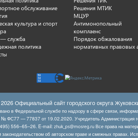
льная политика
Решения ТИК
портное обслуживание
Решения МТИК
гия
МЦУР
ская культура и спорт
Антимонопольный
ура
комплаенс
 — служба
Порядок обжалования
ежная политика
нормативных правовых 
кты
 2026 Официальный сайт городского округа Жуковск
овано в Федеральной службе по надзору в сфере связи, информ
Л № ФС77 — 77837 от 19.02.2020. Учредитель Администрация г
495) 556–65–26. E‑mail:
Все права на матер
zhuk_ps@mosreg.ru
 законодательством об авторском праве и смежных правах. Испо