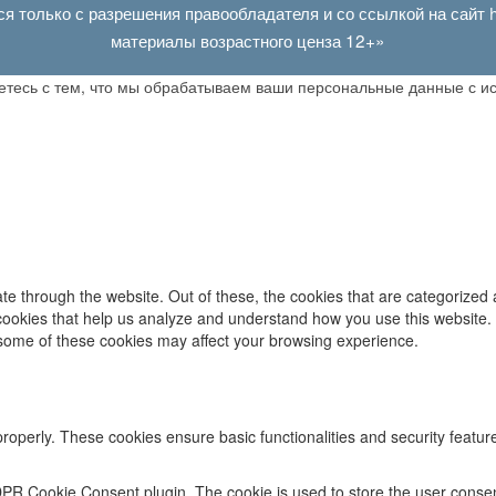
ся только с разрешения правообладателя и со ссылкой на сайт
материалы возрастного ценза 12+»
аетесь с тем, что мы обрабатываем ваши персональные данные с 
e through the website. Out of these, the cookies that are categorized 
y cookies that help us analyze and understand how you use this website.
f some of these cookies may affect your browsing experience.
properly. These cookies ensure basic functionalities and security featu
DPR Cookie Consent plugin. The cookie is used to store the user consent