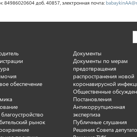
н: 84986020604 доб. 40857, электронная почта:
babaykinAA@m
одитель
Документы
истрации
Документы по мерам
тура
предотвращения
мочия
распространения новой
вое обеспечение
коронавирусной инфекц
Общественные обсужден
мика
Постановления
ование
Антикоррупционная
 благоустройство
экспертиза
бительский рынок
Публичные слушания
оохранение
Решения Совета депутат