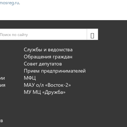
osreg.ru
.
Службы и ведомства
Обращения граждан
Совет депутатов
Прием предпринимателей
ии
МФЦ
ия
МАУ о/л «Восток-2»
МУ МЦ «Дружба»
ов