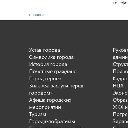
телефо
новости
Устав города
Руков
Символика города
админ
История города
Струк
Почетные граждане
Полно
Город героев
Кадро
Знак «За заслуги перед
НЦА
городом»
Эконо
Афиша городских
Образ
мероприятий
ЖКХ и
Туризм
Потре
Города-побратимы
Здрав