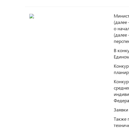
Минист
(далее
о нача
(далее
перспе
В конк
Едином
Конкур
планир
Конкур
средне
индиви
Федера
Заявки 
Также 
технич