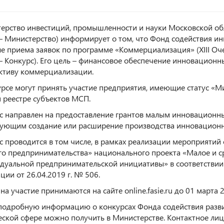
ерство инвестиций, промышленности и науки Московской об
 – Министерство) информирует о том, что Фонд содействия и
ле приема заявок по программе «Коммерциализация» (XIII Оч
 – Конкурс). Его цель – финансовое обеспечение инновационн
ктиву коммерциализации.
урсе могут принять участие предприятия, имеющие статус «
 реестре субъектов МСП.
с направлен на предоставление грантов малым инновацион
ующим создание или расширение производства инновационн
с проводится в том числе, в рамках реализации мероприятий
го предпринимательства» национального проекта «Малое и 
дуальной предпринимательской инициативы» в соответствии 
ции от 26.04.2019 г. № 506.
на участие принимаются на сайте online.fasie.ru до 01 марта 
подробную информацию о конкурсах Фонда содействия разв
еской сфере можно получить в Министерстве. Контактное лиц