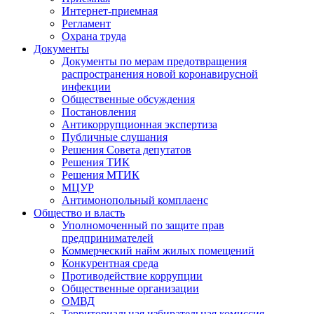
Интернет-приемная
Регламент
Охрана труда
Документы
Документы по мерам предотвращения
распространения новой коронавирусной
инфекции
Общественные обсуждения
Постановления
Антикоррупционная экспертиза
Публичные слушания
Решения Совета депутатов
Решения ТИК
Решения МТИК
МЦУР
Антимонопольный комплаенс
Общество и власть
Уполномоченный по защите прав
предпринимателей
Коммерческий найм жилых помещений
Конкурентная среда
Противодействие коррупции
Общественные организации
ОМВД
Территориальная избирательная комиссия