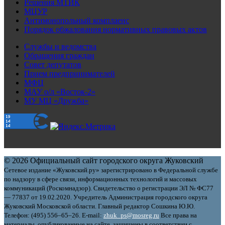
Решения МТИК
МЦУР
Антимонопольный комплаенс
Порядок обжалования нормативных правовых актов
Службы и ведомства
Обращения граждан
Совет депутатов
Прием предпринимателей
МФЦ
МАУ о/л «Восток-2»
МУ МЦ «Дружба»
© 2026 Официальный сайт городского округа Жуковский
Сетевое издание «Жуковский.ру» зарегистрировано в Федеральной службе
по надзору в сфере связи, информационных технологий и массовых
коммуникаций (Роскомнадзор). Свидетельство о регистрации ЭЛ № ФС77
— 77837 от 19.02.2020. Учредитель Администрация городского округа
Жуковский Московской области. Главный редактор Сошкина Ю.Ю.
Телефон: (495) 556–65–26. E‑mail:
zhuk_ps@mosreg.ru
Все права на
материалы, опубликованные на сайте, защищены в соответствии с