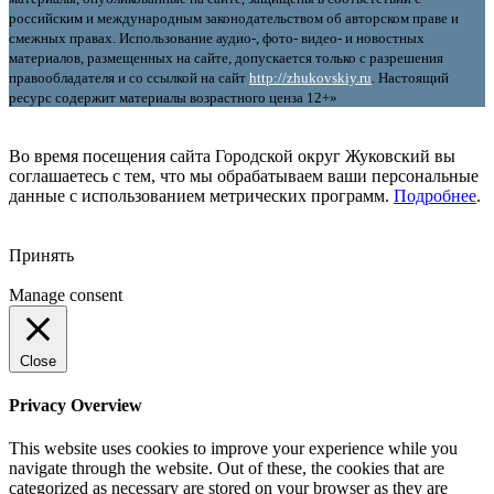
российским и международным законодательством об авторском праве и
смежных правах. Использование аудио-, фото- видео- и новостных
материалов, размещенных на сайте, допускается только с разрешения
правообладателя и со ссылкой на сайт
http://zhukovskiy.ru
. Настоящий
ресурс содержит материалы возрастного ценза 12+»
Во время посещения сайта Городской округ Жуковский вы
соглашаетесь с тем, что мы обрабатываем ваши персональные
данные с использованием метрических программ.
Подробнее
.
Принять
Manage consent
Close
Privacy Overview
This website uses cookies to improve your experience while you
navigate through the website. Out of these, the cookies that are
categorized as necessary are stored on your browser as they are