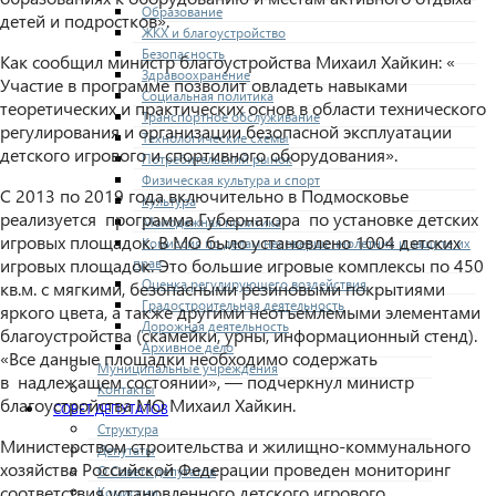
Образование
детей и подростков».
ЖКХ и благоустройство
Безопасность
Как сообщил министр благоустройства Михаил Хайкин: «
Здравоохранение
Участие в программе позволит овладеть навыками
Социальная политика
теоретических и практических основ в области технического
Транспортное обслуживание
регулирования и организации безопасной эксплуатации
Технологические схемы
детского игрового и спортивного оборудования».
Потребительский рынок
Физическая культура и спорт
С 2013 по 2019 года включительно в Подмосковье
Культура
реализуется программа Губернатора по установке детских
Молодежная политика
игровых площадок. В МО было установлено 1004 детских
Комиссия по делам несовершеннолетних и защите их
прав
игровых площадок. Это большие игровые комплексы по 450
Оценка регулирующего воздействия
кв.м. с мягкими, безопасными резиновыми покрытиями
Градостроительная деятельность
яркого цвета, а также другими неотъемлемыми элементами
Дорожная деятельность
благоустройства (скамейки, урны, информационный стенд).
Архивное дело
«Все данные площадки необходимо содержать
Муниципальные учреждения
в надлежащем состоянии», — подчеркнул министр
Контакты
благоустройства МО Михаил Хайкин.
СОВЕТ ДЕПУТАТОВ
Структура
Министерством строительства и жилищно-коммунального
Депутаты
хозяйства Российской Федерации проведен мониторинг
О Совете депутатов
соответствия установленного детского игрового
Комиссии