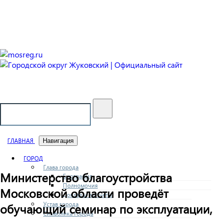
Городской округ Жуковский
Официальный сайт
ГЛАВНАЯ
Навигация
ГОРОД
Глава города
Министерство благоустройства
Биография
Полномочия
Московской области проведёт
Доклады и отчеты
Устав города
обучающий семинар по эксплуатации,
Символика города