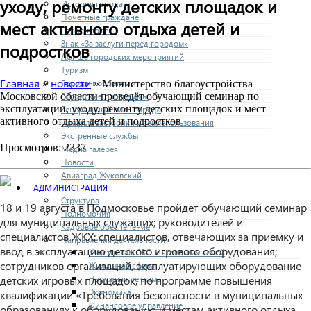
уходу, ремонту детских площадок и
История города
Почетные граждане
мест активного отдыха детей и
Город героев
Знак «За заслуги перед городом»
подростков
Афиша городских мероприятий
Туризм
Главная
новости
Города-побратимы
»
» Министерство благоустройства
Городские программы
Московской области проведёт обучающий семинар по
эксплуатации, уходу, ремонту детских площадок и мест
Генеральный план города
активного отдыха детей и подростков
Правила застройки и землепользования
Экстренные службы
Просмотров: 2337
Медиа галерея
Новости
Авиаград Жуковский
АДМИНИСТРАЦИЯ
Структура
18 и 19 августа в Подмосковье пройдет обучающий семинар
Полномочия
для муниципальных служащих; руководителей и
Кадровое обеспечение
специалистов ЖКХ; специалистов, отвечающих за приемку и
Направления деятельности
ввод в эксплуатацию детского игрового оборудования;
Участникам СВО и членам их семей
сотрудников организаций, эксплуатирующих оборудование
Жилищная сфера
Наружная реклама
детских игровых площадок, по программе повышения
Экономика
квалификации «Требования безопасности в муниципальных
Финансовое управление
образованиях к оборудованию и местам активного отдыха