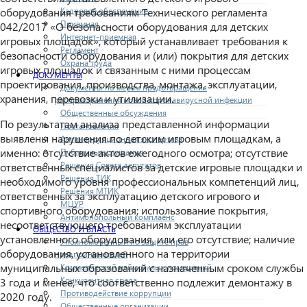
Кадровое обеспечение
оборудования требованиям Технического регламента
Приемная
042/2017 «О безопасности оборудования для детских
Интернет-приемная
игровых площадок», который устанавливает требования к
Регламент
безопасности оборудования и (или) покрытия для детских
Охрана труда
игровых площадок и связанным с ними процессам
ДОКУМЕНТЫ
проектирования, производства, монтажа, эксплуатации,
Документы по мерам предотвращения
хранения, перевозки и утилизации.
распространения новой коронавирусной инфекции
Общественные обсуждения
По результатам анализа представленной информации
Постановления
выявлены нарушения по детским игровым площадкам, а
Антикоррупционная экспертиза
именно: отсутствие актов ежегодного осмотра; отсутствие
Публичные слушания
Решения Совета депутатов
ответственных специалистов за детские игровые площадки и
Решения ТИК
необходимого уровня профессиональных компетенций лиц,
Решения МТИК
ответственных за эксплуатацию детского игрового и
МЦУР
спортивного оборудования; использование покрытия,
Антимонопольный комплаенс
несоответствующего требованиям эксплуатации
ОБЩЕСТВО И ВЛАСТЬ
установленного оборудования, или его отсутствие; наличие
Уполномоченный по защите прав
оборудования, установленного на территории
предпринимателей
муниципальных образований с назначенным сроком службы
Коммерческий найм жилых помещений
Конкурентная среда
3 года и менее, что соответственно подлежит демонтажу в
Противодействие коррупции
2020 году.
Общественные организации