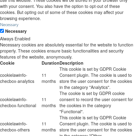
use this website. These cookies will be stored in your browser only
with your consent. You also have the option to opt-out of these
cookies. But opting out of some of these cookies may affect your
browsing experience.
Necessary
Necessary
Always Enabled
Necessary cookies are absolutely essential for the website to function
properly. These cookies ensure basic functionalities and security
features of the website, anonymously.
Cookie
Duration
Description
This cookie is set by GDPR Cookie
cookielawinfo-
11
Consent plugin. The cookie is used to
checbox-analytics
months
store the user consent for the cookies
in the category "Analytics".
The cookie is set by GDPR cookie
cookielawinfo-
11
consent to record the user consent for
checbox-functional
months
the cookies in the category
"Functional".
This cookie is set by GDPR Cookie
cookielawinfo-
11
Consent plugin. The cookie is used to
checbox-others
months
store the user consent for the cookies
in the category "Other.