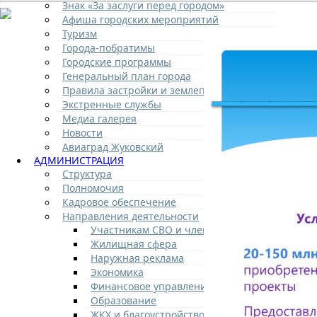
Знак «За заслуги перед городом»
Афиша городских мероприятий
Туризм
Города-побратимы
Городские программы
Генеральный план города
Правила застройки и землепользования
Экстренные службы
Медиа галерея
Новости
Авиаград Жуковский
АДМИНИСТРАЦИЯ
Структура
Полномочия
Кадровое обеспечение
Направления деятельности
Участникам СВО и членам их семей
Жилищная сфера
Наружная реклама
Экономика
Финансовое управление
Образование
ЖКХ и благоустройство