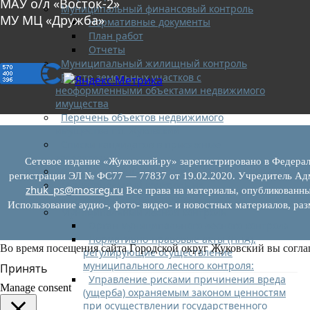
МАУ о/л «Восток-2»
Муниципальный финансовый контроль
МУ МЦ «Дружба»
Нормативные документы
План работ
Отчеты
Муниципальный жилищный контроль
Реестр земельных участков с
неоформленными объектами недвижимого
имущества
Перечень объектов недвижимого
имущества г.о. Жуковский
Списки кандидатов в присяжные
заседатели
Сетевое издание «Жуковский.ру» зарегистрировано в Федерал
Служба судебных приставов
регистрации ЭЛ № ФС77 — 77837 от 19.02.2020. Учредитель Адм
Муниципальный контроль на
zhuk_ps@mosreg.ru
Все права на материалы, опубликованны
автомобильном транспорте
Использование аудио-, фото- видео- и новостных материалов, ра
Муниципальный лесной контроль
Орган муниципального лесного контроля
Нормативно-правовые акты (НПА),
Во время посещения сайта Городской округ Жуковский вы согла
регулирующие осуществление
муниципального лесного контроля:
Принять
Управление рисками причинения вреда
Manage consent
(ущерба) охраняемым законом ценностям
при осуществлении государственного