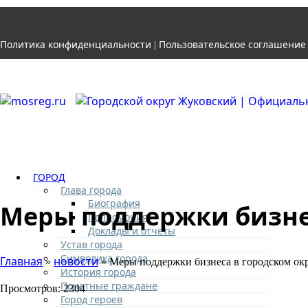
Политика конфиденциальности
Пользовательское соглашение
|
ГОРОД
Глава города
Биография
Меры поддержки бизне
Полномочия
Доклады и отчеты
Устав города
Символика города
Главная
новости
»
» Меры поддержки бизнеса в городском ок
История города
Почетные граждане
Просмотров: 2304
Город героев