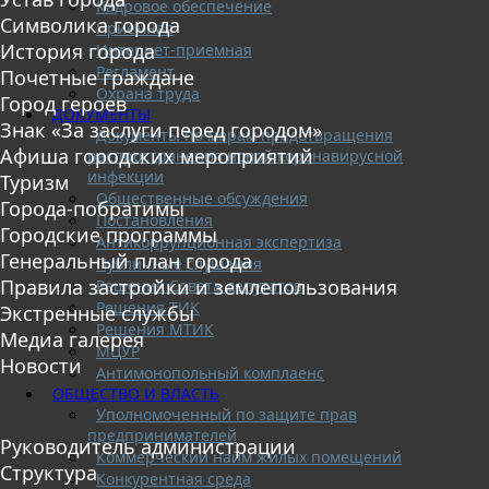
Кадровое обеспечение
Символика города
Приемная
История города
Интернет-приемная
Регламент
Почетные граждане
Охрана труда
Город героев
ДОКУМЕНТЫ
Знак «За заслуги перед городом»
Документы по мерам предотвращения
Афиша городских мероприятий
распространения новой коронавирусной
инфекции
Туризм
Общественные обсуждения
Города-побратимы
Постановления
Городские программы
Антикоррупционная экспертиза
Генеральный план города
Публичные слушания
Правила застройки и землепользования
Решения Совета депутатов
Решения ТИК
Экстренные службы
Решения МТИК
Медиа галерея
МЦУР
Новости
Антимонопольный комплаенс
ОБЩЕСТВО И ВЛАСТЬ
Уполномоченный по защите прав
предпринимателей
Руководитель администрации
Коммерческий найм жилых помещений
Структура
Конкурентная среда