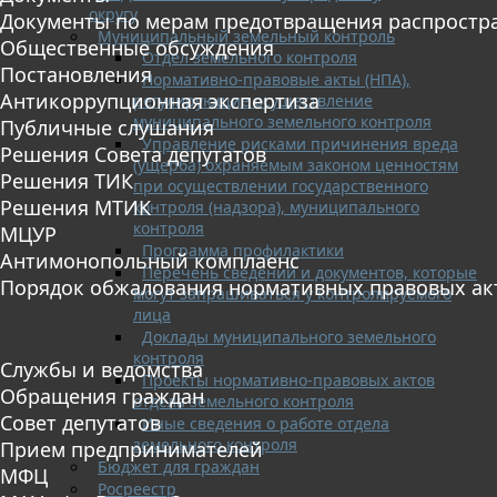
округу
Документы по мерам предотвращения распростр
Муниципальный земельный контроль
Общественные обсуждения
Отдел земельного контроля
Постановления
Нормативно-правовые акты (НПА),
Антикоррупционная экспертиза
регулирующие осуществление
муниципального земельного контроля
Публичные слушания
Управление рисками причинения вреда
Решения Совета депутатов
(ущерба) охраняемым законом ценностям
Решения ТИК
при осуществлении государственного
Решения МТИК
контроля (надзора), муниципального
контроля
МЦУР
Программа профилактики
Антимонопольный комплаенс
Перечень сведений и документов, которые
Порядок обжалования нормативных правовых ак
могут запрашиваться у контролируемого
лица
Доклады муниципального земельного
контроля
Службы и ведомства
Проекты нормативно-правовых актов
Обращения граждан
отдела земельного контроля
Совет депутатов
Иные сведения о работе отдела
земельного контроля
Прием предпринимателей
Бюджет для граждан
МФЦ
Росреестр