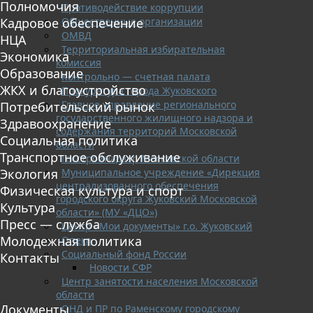
Полномочия
Противодействие коррупции
Общественные организации
Кадровое обеспечение
ОМВД
НЦА
Территориальная избирательная
Экономика
комиссия
Образование
Контрольно — счетная палата
ЖКХ и благоустройство
Прокуратура города Жуковского
Главное управление регионального
Потребительский рынок
государственного жилищного надзора и
Здравоохранение
содержания территорий Московской
Социальная политика
области
Транспортное обслуживание
Госстройнадзор Московской области
Муниципальное учреждение «Дирекция
Экология
централизованного обеспечения
Физическая культура и спорт
городского округа Жуковский Московской
Культура
области» (МУ «ДЦО»)
Пресс — служба
Центр «Мои документы» г.о. Жуковский
Молодежная политика
Опека
Социальный фонд России
Контакты
Новости СФР
Центр занятости населения Московской
области
Документы
ОНД и ПР по Раменскому городскому