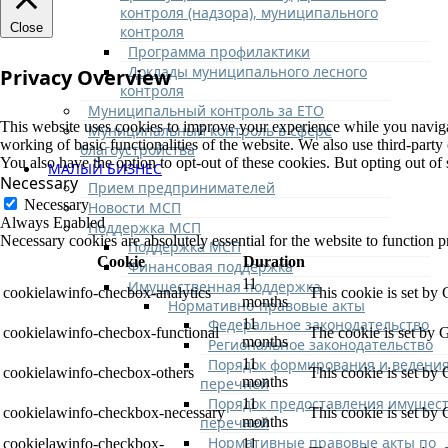
контроля (надзора), муниципального
Close
контроля
Программа профилактики
Доклады муниципального лесного
Privacy Overview
контроля
Муниципальный контроль за ЕТО
This website uses cookies to improve your experience while you navigate
Муниципальный контроль в сфере
working of basic functionalities of the website. We also use third-part
благоустройства
You also have the option to opt-out of these cookies. But opting out o
МАЛЫЙ БИЗНЕС
Necessary
Прием предпринимателей
Necessary
Новости МСП
Always Enabled
Поддержка МСП
Necessary cookies are absolutely essential for the website to function p
Поддержка МСП
Cookie
Duration
Финансовая поддержка
11
Имущественная поддержка
cookielawinfo-checbox-analytics
This cookie is set by
months
Нормативно-правовые акты
Федеральное законодательство
11
cookielawinfo-checbox-functional
The cookie is set by 
months
Региональное законодательство
Порядок формирования и ведени
11
cookielawinfo-checbox-others
This cookie is set by
months
перечней
Порядок предоставления имущест
11
cookielawinfo-checkbox-necessary
This cookie is set by
перечней
months
Нормативные правовые акты по
cookielawinfo-checkbox-
11