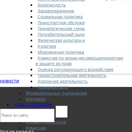
Безопасность
Здравоохранение
Социальная политика
Транспортное обслуживание
Технологические схемы
Потребительский рынок
Физическая культура и спорт
Культура
Молодежная политика
Комиссия по делам несовершеннолетних
и защите их прав
Оценка регулирующего воздействия
Градостроительная деятельность
новости
Дорожная деятельность
Архивное дело
Муниципальные учреждения
Контакты
СОВЕТ ДЕПУТАТОВ
Структура
Депутаты
О Совете депутатов
Комиссии
Устав города