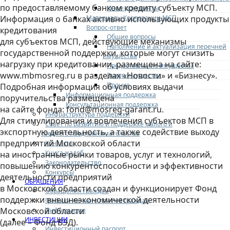
по предоставляемому банком кредиту субъекту МСП.
Иные документы
Материалы Корпорации МСП
Информация о банках активно использующих продукты
Вопрос-ответ
кредитования
Общие вопросы
для субъектов МСП, действующие механизмы
Наполнение и актуализация перечней
государственной поддержки, которые могут снизить
имущества
нагрузку при кредитовании, размещена на сайте:
Предоставление имущества
www.mbmosreg.ru в разделах «Новости» и «Бизнесу».
Выкуп имущества
Прочие
Подробная информация об условиях выдачи
Информационная поддержка
поручительства размещена
Консультационная поддержка
на сайте фонда: fond@mosreg-garant.ru.
Инфраструктура поддержки
Для стимулирования и вовлечения субъектов МСП в
Совет по развитию и поддержке малого и
экспортную деятельность, а также содействие выходу
среднего предпринимательства
предприятий Московской области
Контакты
Книга жалоб
на иностранные рынки товаров, услуг и технологий,
Законодательство
повышению конкурентоспособности и эффективности
Конкурсы
деятельности предприятий
ОБРАЩЕНИЯ
в Московской области создан и функционирует Фонд
Обращения граждан
поддержки внешнеэкономической деятельности
Графики личного приема граждан
Московской области
Информация
ИНВЕСТИЦИИ
(далее – Фонд ВЭД).
Инвестиционный паспорт