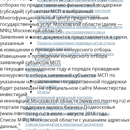
Управление рисками причинения вреда (ущерба)
отборах по предоставлению финансовой поддержки
охраняемым законом ценностям при
осуществлении государственного контроля
(субсидий) субъектам МСП в выбранный
(надзора), муниципального контроля
Многофункциональный центр предоставления
Программа профилактики
государственных услуг Московской области (далее —
Перечень сведений и документов, которые могут
МФЦ Московской области).
запрашиваться у контролируемого лица
Заявление и пакет документов представляются в сроки,
Доклады муниципального земельного контроля
указанные
Проекты нормативно-правовых актов отдела
земельного контроля
в извещении о проведении конкурсного отбора.
Иные сведения о работе отдела земельного
Извещение о проведении конкурсного отбора
контроля
заявлений субъектов МСП
Бюджет для граждан
в текущем календарном году и порядок проведения
Росреестр
конкурсного отбора заявлений субъектов МСП по
Муниципальный финансовый контроль
Нормативные документы
указанным направлениям государственной поддержки
План работ
будет размещен на официальном сайте Министерства
Отчеты
инвестиций
Муниципальный жилищный контроль
и инноваций Московской области (www.mii.mosreg.ru) и
Реестр земельных участков с неоформленными
портале поддержки малого бизнеса Подмосковья
объектами недвижимого имущества
(www.mbmosreg.ru) в июле – августе 2018 года.
Перечень объектов недвижимого имущества г.о.
Жуковский
Список МФЦ Московской области с указанием адресных
Списки кандидатов в присяжные заседатели
данных,
Служба судебных приставов