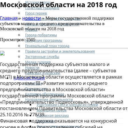
Московской области на 2018 год
История города
Почетные граждане
Город героев
Главная
новости
»
» Меры государственной поддержки
Знак «За заслуги перед городом»
субъектов малого и среднего предпринимательства в
Афиша городских мероприятий
Московской области на 2018 год
Туризм
Города-побратимы
Просмотров: 2505
Городские программы
Генеральный план города
Правила застройки и землепользования
Экстренные службы
Медиа галерея
Государственная поддержка субъектов малого и
Новости
среднего предпринимательства (далее – субъектов
Авиаград Жуковский
МСП) в Московской области осуществляется в рамках
АДМИНИСТРАЦИЯ
подпрограммы III «Развитие малого и среднего
Структура
Полномочия
предпринимательства в Московской области»
Кадровое обеспечение
государственной программы Московской области
Направления деятельности
«Предпринимательство Подмосковья», утвержденной
Участникам СВО и членам их семей
постановлением Правительства Московской области от
Жилищная сфера
25.10.2016 № 778/39.
Наружная реклама
Финансовая поддержка оказывается на конкурсной
Экономика
Финансовое управление
основе в форме предоставления субсидий на