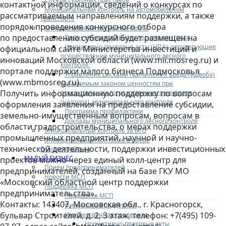
контактной информации, сведений о конкурсах по
Муниципальный контроль на автомобильном
рассматриваемым направлениям поддержки, а также
транспорте
порядок проведения конкурсного отбора
Муниципальный лесной контроль
по предоставлению субсидий будет размещен на
Орган муниципального лесного контроля
Нормативно-правовые акты (НПА), регулирующие
официальном сайте Министерства инвестиций и
осуществление муниципального лесного
инноваций Московской области (www.mii.mosreg.ru) и
контроля:
портале поддержки малого бизнеса Подмосковья
Управление рисками причинения вреда (ущерба)
(www.mbmosreg.ru).
охраняемым законом ценностям при
Получить информационную поддержку по вопросам
осуществлении государственного контроля
(надзора), муниципального контроля
оформления заявления на предоставление субсидии,
Программа профилактики
земельно-имущественным вопросам, вопросам в
Доклады муниципального лесного контроля
области градостроительства, о мерах поддержки
Муниципальный контроль за ЕТО
промышленных предприятий, научной и научно-
Муниципальный контроль в сфере
технической деятельности, поддержки инвестиционных
благоустройства
МАЛЫЙ БИЗНЕС
проектов можно через единый колл-центр для
Прием предпринимателей
предпринимателей, созданный на базе ГКУ МО
Новости МСП
«Московский областной центр поддержки
Поддержка МСП
предпринимательства».
Поддержка МСП
Контакты: 143407, Московская обл., г. Красногорск,
Финансовая поддержка
бульвар Строителей, д. 2, 3 этаж, телефон: +7(495) 109-
Имущественная поддержка
Нормативно-правовые акты