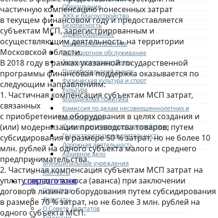
Образование
частичную компенсацию понесенных затрат
ЖКХ и благоустройство
в текущем финансовом году и предоставляется
Безопасность
субъектам МСП, зарегистрированным и
Здравоохранение
осуществляющим деятельность на территории
Социальная политика
Московской области.
Транспортное обслуживание
В 2018 году в рамках указанной государственной
Технологические схемы
Потребительский рынок
программы финансовая поддержка оказывается по
Физическая культура и спорт
следующим направлениям:
Культура
1. Частичная компенсация субъектам МСП затрат,
Молодежная политика
связанных
Комиссия по делам несовершеннолетних и
с приобретением оборудования в целях создания и
защите их прав
(или) модернизации производства товаров, путем
Оценка регулирующего воздействия
Градостроительная деятельность
субсидирования в размере 50 % затрат, но не более 10
Дорожная деятельность
млн. рублей на одного субъекта малого и среднего
Архивное дело
предпринимательства.
Муниципальные учреждения
2. Частичная компенсация субъектам МСП затрат на
Контакты
уплату первого взноса (аванса) при заключении
СОВЕТ ДЕПУТАТОВ
Структура
договора лизинга оборудования путем субсидирования
Депутаты
в размере 70 % затрат, но не более 3 млн. рублей на
О Совете депутатов
одного субъекта МСП.
Комиссии