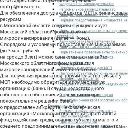
07-07, адрес сайта: http://fpmo.ru/, еmail:
Федеральное законодательство
mofrp@mosreg.ru.
Региональное законодательство
Для обеспечения доступа субъектов МСП к финансовым
Порядок формирования и ведения пер
ресурсам
Порядок предоставления имущества из
в Московской области создан и функционирует
перечней
Нормативные правовые акты по утвер
Московский областной фонд развития
перечней
микрофинансирования (далее — Фонд).
Административные регламенты
С порядком и условиями предоставления микрозаймов
Программы по развитию МСП
(до 3 млн. рублей
Нормативные правовые акты по антик
на срок до 3 лет) можно ознакомиться на сайте
мерам поддержки субъектов МСП
Московского областного фонда развития
Имущество для бизнеса
Перечень имущества для МСП
микрофинансирования: www.mofmicro.ru.
Паспорта объектов, включенных в пере
Для получения кредита под поручительство субъекту
Информация о льготах
МСП необходимо обратиться в коммерческую
Сведения о коммерческой недвижимос
организацию (банк). В случае недостаточного
предлагаемой бизнесу
собственного обеспечения заемщика и при
Сведения о проводимых торгах
Инвестиционная карта Московской обл
положительном решении банка
Коллегиальный орган
о предоставлении кредита Некоммерческая
Регламентирующие документы
организация «Московский областной гарантийный
График заседаний
фонд содействия кредитованию субъектов малого и
Протоколы заседаний
среднего предпринимательства» выступает гарантом
Отчеты о деятельности коллегиального