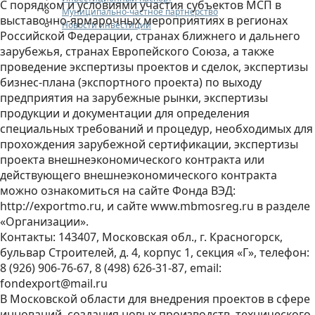
С порядком и условиями участия субъектов МСП в
Муниципально-частное партнерство
выставочно-ярмарочных мероприятиях в регионах
Новости инвестиций
Российской Федерации, странах ближнего и дальнего
зарубежья, странах Европейского Союза, а также
проведение экспертизы проектов и сделок, экспертизы
бизнес-плана (экспортного проекта) по выходу
предприятия на зарубежные рынки, экспертизы
продукции и документации для определения
специальных требований и процедур, необходимых для
прохождения зарубежной сертификации, экспертизы
проекта внешнеэкономического контракта или
действующего внешнеэкономического контракта
можно ознакомиться на сайте Фонда ВЭД:
http://exportmo.ru, и сайте www.mbmosreg.ru в разделе
«Организации».
Контакты: 143407, Московская обл., г. Красногорск,
бульвар Строителей, д. 4, корпус 1, секция «Г», телефон:
8 (926) 906-76-67, 8 (498) 626-31-87, еmail:
fondexport@mail.ru
В Московской области для внедрения проектов в сфере
инноваций, создания новых производств, технического