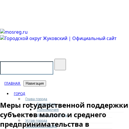
Городской округ Жуковский
Официальный сайт
ГЛАВНАЯ
Навигация
ГОРОД
Глава города
Меры государственной поддержки
Биография
Полномочия
субъектов малого и среднего
Доклады и отчеты
Устав города
предпринимательства в
Символика города