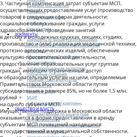
3. Частичная компенсация затрат субъектам МСП,
Кадровое обеспечение
осуществляющих предоставление услуг (производство
Приемная
товаров) в следующих сферах деятельности:
Интернет-приемная
социальное обслуживание граждан, услуги
Регламент
Охрана труда
здравоохранения, проведение занятий
ДОКУМЕНТЫ
в детских и молодежных кружках, секциях, студиях,
Документы по мерам предотвращения
производство и (или) реализация медицинской техники,
распространения новой коронавирусной
протезно-ортопедических изделий, обеспечение
инфекции
культурно-просветительской деятельности,
Общественные обсуждения
Постановления
предоставление образовательных услуг группам
Антикоррупционная экспертиза
граждан, имеющим ограниченный доступ
Публичные слушания
к образовательным услугам на цели, определяемые
Решения Совета депутатов
Правительством Московской области путем
Решения ТИК
субсидирования в размере 85%, но не более 1,5 млн.
Решения МТИК
рублей
МЦУР
Антимонопольный комплаенс
на одного субъекта МСП.
ОБЩЕСТВО И ВЛАСТЬ
Имущественная поддержка в Московской области
Уполномоченный по защите прав
оказывается в форме предоставления в аренду
предпринимателей
субъектам МСП помещений находящихся
Коммерческий найм жилых помещений
в государственной и муниципальной собственности.
Конкурентная среда