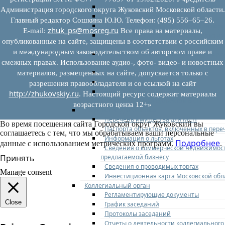
Федеральное законодательство
Администрация городского округа Жуковский Московской области.
Региональное законодательство
Главный редактор Сошкина Ю.Ю. Телефон: (495) 556–65–26.
Порядок формирования и ведения пер
zhuk_ps@mosreg.ru
E‑mail:
Все права на материалы,
Порядок предоставления имущества из
опубликованные на сайте, защищены в соответствии с российским
перечней
и международным законодательством об авторском праве и
Нормативные правовые акты по утвер
смежных правах. Использование аудио-, фото- видео- и новостных
перечней
Административные регламенты
материалов, размещенных на сайте, допускается только с
Программы по развитию МСП
разрешения правообладателя и со ссылкой на сайт
Нормативные правовые акты по антик
http://zhukovskiy.ru
. Настоящий ресурс содержит материалы
мерам поддержки субъектов МСП
возрастного ценза 12+»
Имущество для бизнеса
Перечень имущества для МСП
Во время посещения сайта Городской округ Жуковский вы
Паспорта объектов, включенных в пере
соглашаетесь с тем, что мы обрабатываем ваши персональные
Информация о льготах
Подробнее
данные с использованием метрических программ.
.
Сведения о коммерческой недвижимос
предлагаемой бизнесу
Принять
Сведения о проводимых торгах
Manage consent
Инвестиционная карта Московской обл
Коллегиальный орган
Регламентирующие документы
Close
График заседаний
Протоколы заседаний
Отчеты о деятельности коллегиального