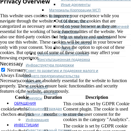
Privacy Overview
Иные документы
Материалы Корпорации МСП
Вопрос-ответ
This website uses cookies to improve your experience while you
Общие вопросы
navigate through the website. Out of these, the cookies that are
categorized as necessary are stored on your browser as they are
Наполнение и актуализация перечней
essential for the working of basic functionalities of the website. We
имущества
also use third-party cookies that help us analyze and understand how
Предоставление имущества
you use this website. These cookies will be stored in your browser
Выкуп имущества
only with your consent. You also have the option to opt-out of these
Прочие
cookies. But opting out of some of these cookies may affect your
Информационная поддержка
browsing experience.
Консультационная поддержка
Necessary
Инфраструктура поддержки
Necessary
Совет по развитию и поддержке малого и
Always Enabled
среднего предпринимательства
Necessary cookies are absolutely essential for the website to function
Контакты
properly. These cookies ensure basic functionalities and security
Книга жалоб
features of the website, anonymously.
Законодательство
Cookie
Duration
Description
Конкурсы
ОБРАЩЕНИЯ
This cookie is set by GDPR Cookie
Обращения граждан
cookielawinfo-
11
Consent plugin. The cookie is used
Графики личного приема граждан
checbox-analytics
months
to store the user consent for the
cookies in the category "Analytics".
Информация
ИНВЕСТИЦИИ
The cookie is set by GDPR cookie
Инвестиционный паспорт