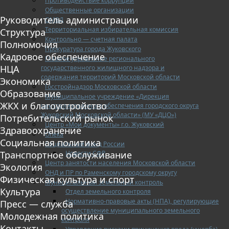
Противодействие коррупции
Общественные организации
Руководитель администрации
ОМВД
Территориальная избирательная комиссия
Структура
Контрольно — счетная палата
Полномочия
Прокуратура города Жуковского
Кадровое обеспечение
Главное управление регионального
НЦА
государственного жилищного надзора и
содержания территорий Московской области
Экономика
Госстройнадзор Московской области
Образование
Муниципальное учреждение «Дирекция
ЖКХ и благоустройство
централизованного обеспечения городского округа
Жуковский Московской области» (МУ «ДЦО»)
Потребительский рынок
Центр «Мои документы» г.о. Жуковский
Здравоохранение
Опека
Социальная политика
Социальный фонд России
Новости СФР
Транспортное обслуживание
Центр занятости населения Московской области
Экология
ОНД и ПР по Раменскому городскому округу
Физическая культура и спорт
Муниципальный земельный контроль
Культура
Отдел земельного контроля
Нормативно-правовые акты (НПА), регулирующие
Пресс — служба
осуществление муниципального земельного
Молодежная политика
контроля
Контакты