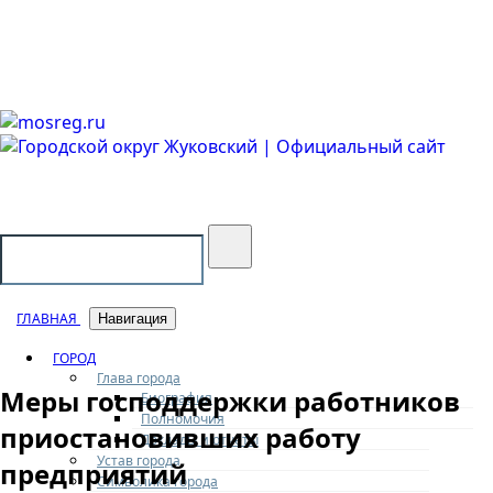
Городской округ Жуковский
Официальный сайт
ГЛАВНАЯ
Навигация
ГОРОД
Глава города
Меры господдержки работников
Биография
Полномочия
приостановивших работу
Доклады и отчеты
Устав города
предприятий
Символика города