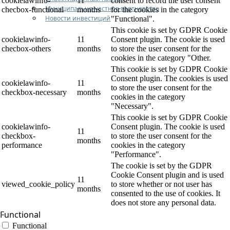
cookielawinfo-
11
consent to record the user consent
Муниципально-частное партнерство
checbox-functional
months
for the cookies in the category
Новости инвестиций
"Functional".
This cookie is set by GDPR Cookie
cookielawinfo-
11
Consent plugin. The cookie is used
checbox-others
months
to store the user consent for the
cookies in the category "Other.
This cookie is set by GDPR Cookie
Consent plugin. The cookies is used
cookielawinfo-
11
to store the user consent for the
checkbox-necessary
months
cookies in the category
"Necessary".
This cookie is set by GDPR Cookie
cookielawinfo-
Consent plugin. The cookie is used
11
checkbox-
to store the user consent for the
months
performance
cookies in the category
"Performance".
The cookie is set by the GDPR
Cookie Consent plugin and is used
11
viewed_cookie_policy
to store whether or not user has
months
consented to the use of cookies. It
does not store any personal data.
Functional
Functional