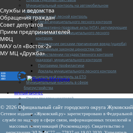
Муниципальный контроль на автомобильном
Службы и ведомства
транспорте
Муниципальный лесной контроль
Обращения граждан
Орган муниципального лесного контроля
Совет депутатов
Нормативно-правовые акты (НПА), регулирующие
Прием предпринимателей
осуществление муниципального лесного
МФЦ
контроля:
Управление рисками причинения вреда (ущерба)
МАУ о/л «Восток-2»
охраняемым законом ценностям при
МУ МЦ «Дружба»
осуществлении государственного контроля
(надзора), муниципального контроля
Программа профилактики
Доклады муниципального лесного контроля
Муниципальный контроль за ЕТО
Муниципальный контроль в сфере
благоустройства
МАЛЫЙ БИЗНЕС
Прием предпринимателей
Новости МСП
© 2026 Официальный сайт городского округа Жуковский
Поддержка МСП
Сетевое издание «Жуковский.ру» зарегистрировано в Федеральной
Поддержка МСП
службе по надзору в сфере связи, информационных технологий и
Финансовая поддержка
Имущественная поддержка
массовых коммуникаций (Роскомнадзор). Свидетельство о
Нормативно-правовые акты
регистрации ЭЛ № ФС77 — 77837 от 19.02.2020. Учредитель