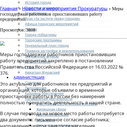
История города
Почетные граждане
Главная
Новости и мероприятия Прокуратуры
»
» Меры
Город героев
господдержки работников приостановивших работу
Знак «За заслуги перед городом»
предприятий
Афиша городских мероприятий
Туризм
Просмотров: 3808
Города-побратимы
Городские программы
Генеральный план города
Правила застройки и землепользования
Меры господдержки работников приостановивших
Экстренные службы
работу предприятий закреплено в постановлении
Медиа галерея
Правительства Российской Федерации от 16.03.2022 №
Новости
Авиаград Жуковский
376.
АДМИНИСТРАЦИЯ
Структура
Это актуально для работников тех предприятий и
Полномочия
организаций, которые объявили о временной
Кадровое обеспечение
приостановке работы в России без намерения
Направления деятельности
полностью прекратить деятельность в нашей стране.
Участникам СВО и членам их семей
Жилищная сфера
В случае перевода на новое место работы потребуется
Наружная реклама
два документа: письменное согласие работника;
Экономика
направление центра занятости населения.
Финансовое управление