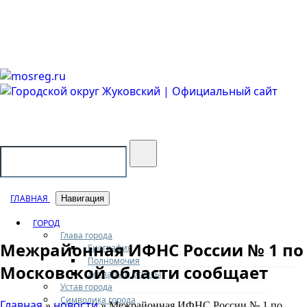
Городской округ Жуковский
Официальный сайт
ГЛАВНАЯ
Навигация
ГОРОД
Глава города
Межрайонная ИФНС России № 1 по
Биография
Полномочия
Московской области сообщает
Доклады и отчеты
Устав города
Символика города
Главная
новости
»
» Межрайонная ИФНС России № 1 по