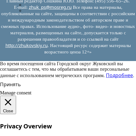
Главный редактор Сошкина Ю.Ю. Телефон: (495) 556–65–26.
Муниципально-частное партнерство
zhuk_ps@mosreg.ru
E‑mail:
Все права на материалы,
Новости инвестиций
опубликованные на сайте, защищены в соответствии с российским
и международным законодательством об авторском праве и
смежных правах. Использование аудио-, фото- видео- и новостных
материалов, размещенных на сайте, допускается только с
разрешения правообладателя и со ссылкой на сайт
http://zhukovskiy.ru
. Настоящий ресурс содержит материалы
возрастного ценза 12+»
Во время посещения сайта Городской округ Жуковский вы
соглашаетесь с тем, что мы обрабатываем ваши персональные
Подробнее
данные с использованием метрических программ.
.
Принять
Manage consent
Close
Privacy Overview