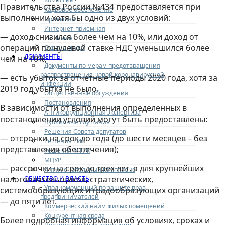
Правительства России №434 предоставляется при
Кадровое обеспечение
выполнении хотя бы одно из двух условий:
Приемная
Интернет-приемная
— доход снизился более чем на 10%, или доход от
Регламент
операций по нулевой ставке НДС уменьшился более
Охрана труда
ДОКУМЕНТЫ
чем на 10%;
Документы по мерам предотвращения
распространения новой коронавирусной
— есть убыток за отчетные периоды 2020 года, хотя за
инфекции
2019 год убытка не было.
Общественные обсуждения
Постановления
В зависимости от выполнения определенных в
Антикоррупционная экспертиза
постановлении условий могут быть предоставлены:
Публичные слушания
Решения Совета депутатов
— отсрочки на срок до года (до шести месяцев – без
Решения ТИК
представления обеспечения);
Решения МТИК
МЦУР
— рассрочки на срок до трех лет, а для крупнейших
Антимонопольный комплаенс
налогоплательщиков, стратегических,
ОБЩЕСТВО И ВЛАСТЬ
Уполномоченный по защите прав
системообразующих и градообразующих организаций
предпринимателей
— до пяти лет.
Коммерческий найм жилых помещений
Конкурентная среда
Более подробная информация об условиях, сроках и