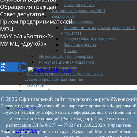
Иные документы
Обращения граждан
Материалы Корпорации МСП
Совет депутатов
Вопрос-ответ
Прием предпринимателей
Общие вопросы
Наполнение и актуализация перечней
МФЦ
имущества
МАУ о/л «Восток-2»
Предоставление имущества
МУ МЦ «Дружба»
Выкуп имущества
Прочие
Информационная поддержка
Консультационная поддержка
Инфраструктура поддержки
Совет по развитию и поддержке малого и
среднего предпринимательства
Контакты
Книга жалоб
Законодательство
© 2026 Официальный сайт городского округа Жуковский
Конкурсы
Сетевое издание «Жуковский.ру» зарегистрировано в Федеральной
ОБРАЩЕНИЯ
службе по надзору в сфере связи, информационных технологий и
Обращения граждан
массовых коммуникаций (Роскомнадзор). Свидетельство о
Графики личного приема граждан
Информация
регистрации ЭЛ № ФС77 — 77837 от 19.02.2020. Учредитель
ИНВЕСТИЦИИ
Администрация городского округа Жуковский Московской области.
Инвестиционный паспорт