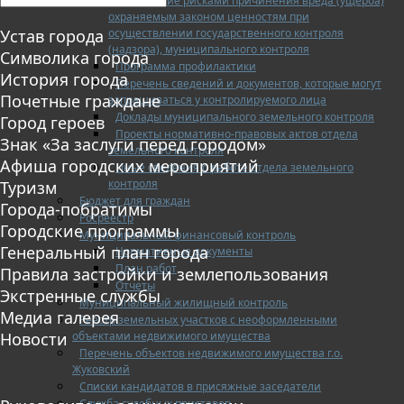
Управление рисками причинения вреда (ущерба)
охраняемым законом ценностям при
осуществлении государственного контроля
Устав города
(надзора), муниципального контроля
Символика города
Программа профилактики
История города
Перечень сведений и документов, которые могут
Почетные граждане
запрашиваться у контролируемого лица
Доклады муниципального земельного контроля
Город героев
Проекты нормативно-правовых актов отдела
Знак «За заслуги перед городом»
земельного контроля
Афиша городских мероприятий
Иные сведения о работе отдела земельного
контроля
Туризм
Бюджет для граждан
Города-побратимы
Росреестр
Городские программы
Муниципальный финансовый контроль
Генеральный план города
Нормативные документы
План работ
Правила застройки и землепользования
Отчеты
Экстренные службы
Муниципальный жилищный контроль
Медиа галерея
Реестр земельных участков с неоформленными
объектами недвижимого имущества
Новости
Перечень объектов недвижимого имущества г.о.
Жуковский
Списки кандидатов в присяжные заседатели
Служба судебных приставов