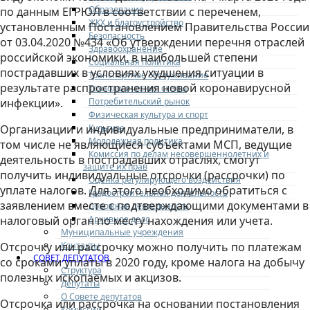
Образование
по данным ЕГРЮЛ в соответствии с переченем,
ЖКХ и благоустройство
установленным Постановлением Правительства России
Безопасность
от 03.04.2020 №434 «Об утверждении перечня отраслей
Здравоохранение
российской экономики, в наибольшей степени
Социальная политика
пострадавших в условиях ухудшения ситуации в
Транспортное обслуживание
результате распространения новой коронавирусной
Технологические схемы
Потребительский рынок
инфекции».
Физическая культура и спорт
Культура
Организации и индивидуальные предприниматели, в
Молодежная политика
том числе не являющиеся субъектами МСП, ведущие
Комиссия по делам несовершеннолетних и
деятельность в пострадавших отраслях, смогут
защите их прав
получить индивидуальные отсрочки (рассрочки) по
Оценка регулирующего воздействия
уплате налогов. Для этого необходимо обратиться с
Градостроительная деятельность
заявлением вместе с подтверждающими документами в
Дорожная деятельность
Архивное дело
налоговый орган по месту нахождения или учета.
Муниципальные учреждения
Контакты
Отсрочку или рассрочку можно получить по платежам
СОВЕТ ДЕПУТАТОВ
со сроками уплаты в 2020 году, кроме налога на добычу
Структура
полезных ископаемых и акцизов.
Депутаты
О Совете депутатов
Отсрочка или рассрочка на основании постановления
Комиссии