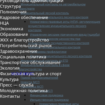
Руководитель администрации
Муниципальный контроль на автомобильном
Структура
транспорте
Полномочия
Муниципальный лесной контроль
Кадровое обеспечение
Орган муниципального лесного контроля
Нормативно-правовые акты (НПА), регулирующие
НЦА
осуществление муниципального лесного
Экономика
контроля:
Образование
Управление рисками причинения вреда (ущерба)
охраняемым законом ценностям при
ЖКХ и благоустройство
осуществлении государственного контроля
Потребительский рынок
(надзора), муниципального контроля
Здравоохранение
Программа профилактики
Социальная политика
Доклады муниципального лесного контроля
Муниципальный контроль за ЕТО
Транспортное обслуживание
Муниципальный контроль в сфере
Экология
благоустройства
Физическая культура и спорт
МАЛЫЙ БИЗНЕС
Прием предпринимателей
Культура
Новости МСП
Пресс — служба
Поддержка МСП
Молодежная политика
Поддержка МСП
Финансовая поддержка
Контакты
Имущественная поддержка
Нормативно-правовые акты