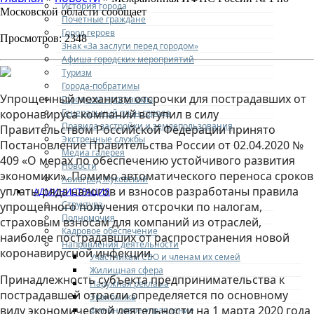
История города
Московской области сообщает
Почетные граждане
Город героев
Просмотров: 2348
Знак «За заслуги перед городом»
Афиша городских мероприятий
Туризм
Города-побратимы
Упрощенный механизм отсрочки для пострадавших от
Городские программы
Генеральный план города
коронавируса компаний вступил в силу
Правила застройки и землепользования
Правительством Российской Федерации принято
Экстренные службы
Постановление Правительства России от 02.04.2020 №
Медиа галерея
409 «О мерах по обеспечению устойчивого развития
Новости
экономики». Помимо автоматического переноса сроков
Авиаград Жуковский
уплаты ряда налогов и взносов разработаны правила
АДМИНИСТРАЦИЯ
Структура
упрощенного получения отсрочки по налогам,
Полномочия
страховым взносам для компаний из отраслей,
Кадровое обеспечение
наиболее пострадавших от распространения новой
Направления деятельности
коронавирусной инфекции.
Участникам СВО и членам их семей
Жилищная сфера
Принадлежность субъекта предпринимательства к
Наружная реклама
пострадавшей отрасли определяется по основному
Экономика
виду экономической деятельности на 1 марта 2020 года
Финансовое управление