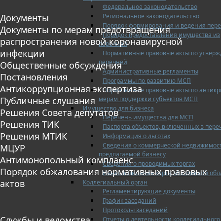
Федеральное законодательство
Региональное законодательство
Документы
Порядок формирования и ведения пер
Документы по мерам предотвращения
Порядок предоставления имущества из
распространения новой коронавирусной
перечней
инфекции
Нормативные правовые акты по утвер
перечней
Общественные обсуждения
Административные регламенты
Постановления
Программы по развитию МСП
Антикоррупционная экспертиза
Нормативные правовые акты по антик
мерам поддержки субъектов МСП
Публичные слушания
Имущество для бизнеса
Решения Совета депутатов
Перечень имущества для МСП
Решения ТИК
Паспорта объектов, включенных в пере
Решения МТИК
Информация о льготах
Сведения о коммерческой недвижимос
МЦУР
предлагаемой бизнесу
Антимонопольный комплаенс
Сведения о проводимых торгах
Порядок обжалования нормативных правовых
Инвестиционная карта Московской обл
актов
Коллегиальный орган
Регламентирующие документы
График заседаний
Протоколы заседаний
Службы и ведомства
Отчеты о деятельности коллегиального