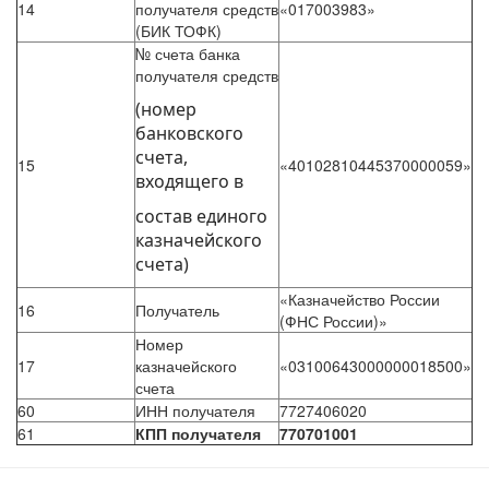
14
получателя средств
«017003983»
(БИК ТОФК)
№ счета банка
получателя средств
(номер
банковского
счета,
15
«40102810445370000059»
входящего в
состав единого
казначейского
счета)
«Казначейство России
16
Получатель
(ФНС России)»
Номер
17
казначейского
«03100643000000018500»
счета
60
ИНН получателя
7727406020
61
КПП получателя
770701001