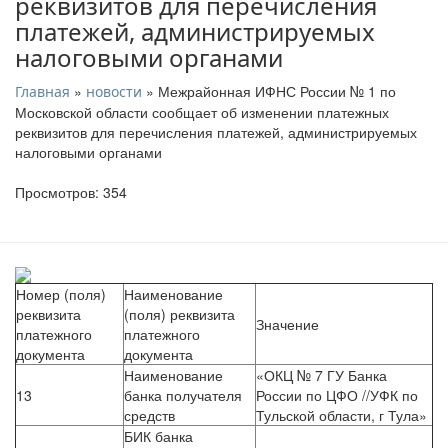
реквизитов для перечисления
платежей, администрируемых
налоговыми органами
»
» Межрайонная ИФНС России № 1 по
Главная
новости
Московской области сообщает об изменении платежных
реквизитов для перечисления платежей, администрируемых
налоговыми органами
Просмотров: 354
Номер (поля)
Наименование
реквизита
(поля) реквизита
Значение
платежного
платежного
документа
документа
Наименование
«ОКЦ № 7 ГУ Банка
13
банка получателя
России по ЦФО //УФК по
средств
Тульской области, г Тула»
БИК банка