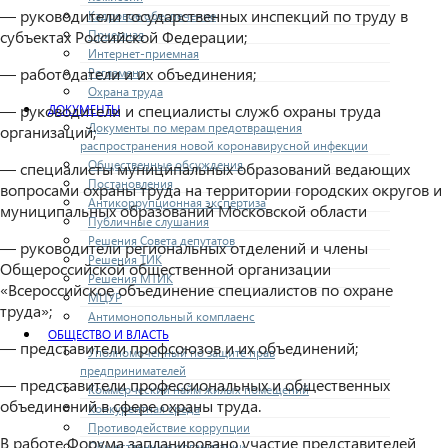
— руководители государственных инспекций по труду в
Кадровое обеспечение
Приемная
субъектах Российской Федерации;
Интернет-приемная
— работодатели и их объединения;
Регламент
Охрана труда
— руководители и специалисты служб охраны труда
ДОКУМЕНТЫ
Документы по мерам предотвращения
организаций;
распространения новой коронавирусной инфекции
Общественные обсуждения
— специалисты муниципальных образований ведающих
Постановления
вопросами охраны труда на территории городских округов и
Антикоррупционная экспертиза
муниципальных образований Московской области
Публичные слушания
Решения Совета депутатов
— руководители региональных отделений и члены
Решения ТИК
Общероссийской общественной организации
Решения МТИК
«Всероссийское объединение специалистов по охране
МЦУР
труда»;
Антимонопольный комплаенс
ОБЩЕСТВО И ВЛАСТЬ
— представители профсоюзов и их объединений;
Уполномоченный по защите прав
предпринимателей
— представители профессиональных и общественных
Коммерческий найм жилых помещений
объединений в сфере охраны труда.
Конкурентная среда
Противодействие коррупции
В работе Форума запланировано участие представителей
Общественные организации