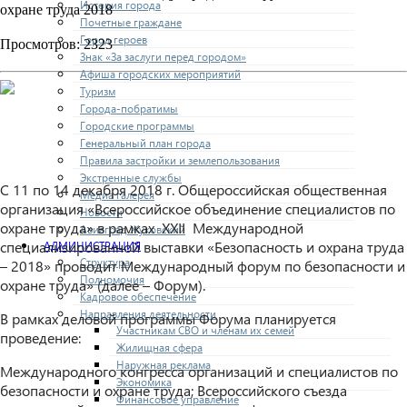
История города
охране труда 2018
Почетные граждане
Город героев
Просмотров: 2323
Знак «За заслуги перед городом»
Афиша городских мероприятий
Туризм
Города-побратимы
Городские программы
Генеральный план города
Правила застройки и землепользования
Экстренные службы
С 11 по 14 декабря 2018 г. Общероссийская общественная
Медиа галерея
организация «Всероссийское объединение специалистов по
Новости
охране труда» в рамках ХХII Международной
Авиаград Жуковский
специализированной выставки «Безопасность и охрана труда
АДМИНИСТРАЦИЯ
Структура
– 2018» проводит Международный форум по безопасности и
Полномочия
охране труда» (далее – Форум).
Кадровое обеспечение
Направления деятельности
В рамках деловой программы Форума планируется
Участникам СВО и членам их семей
проведение:
Жилищная сфера
Наружная реклама
Международного конгресса организаций и специалистов по
Экономика
безопасности и охране труда; Всероссийского съезда
Финансовое управление