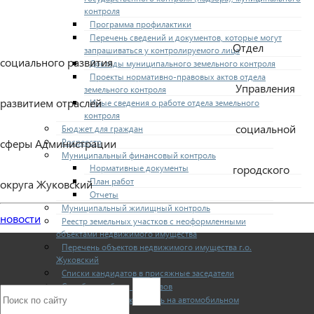
контроля
Программа профилактики
Перечень сведений и документов, которые могут
Отдел
запрашиваться у контролируемого лица
социального развития
Доклады муниципального земельного контроля
Проекты нормативно-правовых актов отдела
Управления
земельного контроля
развитием отраслей
Иные сведения о работе отдела земельного
контроля
социальной
Бюджет для граждан
Росреестр
сферы Администрации
Муниципальный финансовый контроль
Нормативные документы
городского
План работ
округа Жуковский
Отчеты
Муниципальный жилищный контроль
новости
Реестр земельных участков с неоформленными
объектами недвижимого имущества
Перечень объектов недвижимого имущества г.о.
Жуковский
Списки кандидатов в присяжные заседатели
Служба судебных приставов
Муниципальный контроль на автомобильном
транспорте