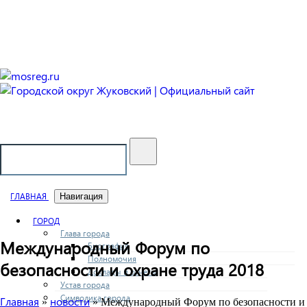
Городской округ Жуковский
Официальный сайт
ГЛАВНАЯ
Навигация
ГОРОД
Глава города
Международный Форум по
Биография
Полномочия
безопасности и охране труда 2018
Доклады и отчеты
Устав города
Символика города
Главная
новости
»
» Международный Форум по безопасности и