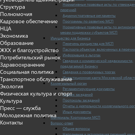
Нормативные правовые акты по утвержде
Структура
перечней
Полномочия
Административные регламенты
Кадровое обеспечение
Программы по развитию МСП
Нормативные правовые акты по антикриз
НЦА
мерам поддержки субъектов МСП
Экономика
Имущество для бизнеса
Образование
Перечень имущества для МСП
ЖКХ и благоустройство
Паспорта объектов, включенных в перечн
Информация о льготах
Потребительский рынок
Сведения о коммерческой недвижимости,
Здравоохранение
предлагаемой бизнесу
Социальная политика
Сведения о проводимых торгах
Инвестиционная карта Московской област
Транспортное обслуживание
Коллегиальный орган
Экология
Регламентирующие документы
Физическая культура и спорт
График заседаний
Культура
Протоколы заседаний
Отчеты о деятельности коллегиального ор
Пресс — служба
Иные документы
Молодежная политика
Материалы Корпорации МСП
Контакты
Вопрос-ответ
Общие вопросы
Наполнение и актуализация перечней иму