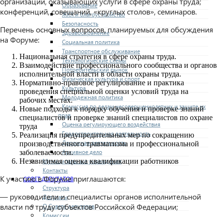
организаций, оказывающих услуги в сфере охраны труда;
Образование
конференций, совещаний, «круглых столов», семинаров.
ЖКХ и благоустройство
Безопасность
Перечень основных вопросов, планируемых для обсуждения
Здравоохранение
на Форуме:
Социальная политика
Транспортное обслуживание
Национальная стратегия в сфере охраны труда.
Технологические схемы
Взаимодействие профессионального сообщества и органов
Потребительский рынок
исполнительной власти в области охраны труда.
Физическая культура и спорт
Нормативно-правовое регулирование и практика
Культура
проведения специальной оценки условий труда на
Молодежная политика
рабочих местах.
Комиссия по делам несовершеннолетних и защите их
Новые подходы к порядку обучения и проверке знаний
прав
специалистов и проверке знаний специалистов по охране
Оценка регулирующего воздействия
труда
Градостроительная деятельность
Реализация предупредительных мер по сокращению
Дорожная деятельность
производственного травматизма и профессиональной
Архивное дело
заболеваемости.
Муниципальные учреждения
Независимая оценка квалификации работников
Контакты
К участию в Форуме приглашаются:
СОВЕТ ДЕПУТАТОВ
Структура
— руководители и специалисты органов исполнительной
Депутаты
власти по труду субъектов Российской Федерации;
О Совете депутатов
Комиссии