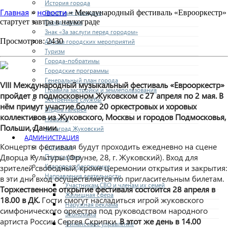
История города
Главная
новости
Почетные граждане
»
» Международный фестиваль «Еврооркестр»
стартует завтра в наукограде
Город героев
Знак «За заслуги перед городом»
Просмотров: 2430
Афиша городских мероприятий
Туризм
Города-побратимы
Городские программы
Генеральный план города
VIII Международный музыкальный фестиваль «Еврооркестр»
Правила застройки и землепользования
пройдет в подмосковном Жуковском с 27 апреля по 2 мая. В
Экстренные службы
нём примут участие более 20 оркестровых и хоровых
Медиа галерея
коллективов из Жуковского, Москвы и городов Подмосковья,
Новости
Польши, Дании.
Авиаград Жуковский
АДМИНИСТРАЦИЯ
Концерты фестиваля будут проходить ежедневно на сцене
Структура
Дворца Культуры (Фрунзе, 28, г. Жуковский). Вход для
Полномочия
Кадровое обеспечение
зрителей свободный, кроме церемонии открытия и закрытия:
Направления деятельности
в эти дни вход осуществляется по пригласительным билетам.
Участникам СВО и членам их семей
Торжественное открытие фестиваля состоится 28 апреля в
Жилищная сфера
18.00 в ДК.
Гости смогут насладиться игрой жуковского
Наружная реклама
симфонического оркестра под руководством народного
Экономика
артиста России Сергея Скрипки.
В этот же день в 14.00
Финансовое управление