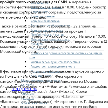
пройдёт пресс-конференция для СМИ.
А церемония
Образование
закрытия фестиваля пройдёт 1 мая в 18.00. Сводный оркестр
ЖКХ и благоустройство
и сводный хор представят программу, подготовленную за
Безопасность
Здравоохранение
четыре фестивальных дня.
Социальная политика
Транспортное обслуживание
Также в рамках фестиваля «Еврооркестр» 29 апреля на
Технологические схемы
летней сцене Парка культуры и отдыха пройдет II
Потребительский рынок
международный турнир по мажорет-спорту. Начало в 10.00.
Физическая культура и спорт
Команды участников: Польша, Башкирия, Тверская область (2
Культура
команды: г. Кимры и Белый городок), команды из городов
Молодежная политика
Московской области.
Комиссия по делам несовершеннолетних и защите их
прав
Оценка регулирующего воздействия
Градостроительная деятельность
В фестивале примут участие Молодежный духовой оркестр
Дорожная деятельность
Архивное дело
из Польши, «Биг бэнд» (Дания), Фест-оркестр и
Муниципальные учреждения
симфонический оркестр ДМШ им. Алексеева из Москвы.
Контакты
Ансамбли «Первоцвет» и «А-Элита» из Раменского, ансамбль
СОВЕТ ДЕПУТАТОВ
камерной музыки «Classic’n’Jazz» (Москва). Среди
Структура
подмосковных духовых оркестров: «Шаховчане»,
Депутаты
«Вдохновение» (Волоколамск), «Метроном» им. Г. Шараева из
О Совете депутатов
Лотошино, оркестр народных инструментов из посёлка
Комиссии