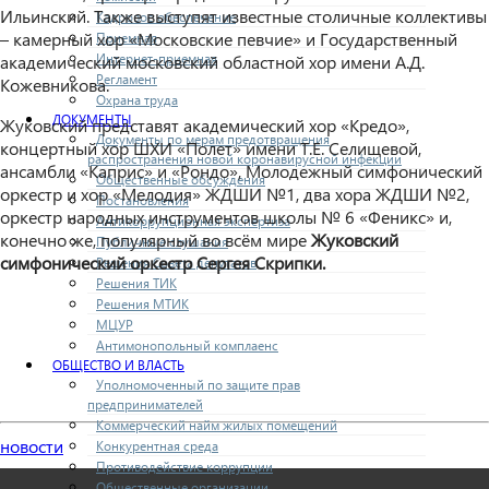
Ильинский. Также выступят известные столичные коллективы
Кадровое обеспечение
– камерный хор «Московские певчие» и Государственный
Приемная
Интернет-приемная
академический московский областной хор имени А.Д.
Регламент
Кожевникова.
Охрана труда
ДОКУМЕНТЫ
Жуковский представят академический хор «Кредо»,
Документы по мерам предотвращения
концертный хор ШХИ «Полет» имени Т.Е. Селищевой,
распространения новой коронавирусной инфекции
ансамбли «Каприс» и «Рондо», Молодежный симфонический
Общественные обсуждения
оркестр и хор «Мелодия» ЖДШИ №1, два хора ЖДШИ №2,
Постановления
оркестр народных инструментов школы № 6 «Феникс» и,
Антикоррупционная экспертиза
конечно же, популярный во всём мире
Жуковский
Публичные слушания
симфонический оркестр Сергея Скрипки.
Решения Совета депутатов
Решения ТИК
Решения МТИК
МЦУР
Антимонопольный комплаенс
ОБЩЕСТВО И ВЛАСТЬ
Уполномоченный по защите прав
предпринимателей
Коммерческий найм жилых помещений
новости
Конкурентная среда
Противодействие коррупции
Общественные организации