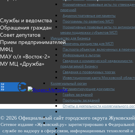
Нормативные правовые акты по утвержде
перечней
Административные регламенты
Службы и ведомства
Программы по развитию МСП
Обращения граждан
Нормативные правовые акты по антикриз
мерам поддержки субъектов МСП
Совет депутатов
Имущество для бизнеса
Прием предпринимателей
Перечень имущества для МСП
МФЦ
Паспорта объектов, включенных в перечн
Информация о льготах
МАУ о/л «Восток-2»
Сведения о коммерческой недвижимости,
МУ МЦ «Дружба»
предлагаемой бизнесу
Сведения о проводимых торгах
Инвестиционная карта Московской област
Коллегиальный орган
Регламентирующие документы
График заседаний
Протоколы заседаний
Отчеты о деятельности коллегиального ор
Иные документы
Материалы Корпорации МСП
© 2026 Официальный сайт городского округа Жуковский
Вопрос-ответ
Сетевое издание «Жуковский.ру» зарегистрировано в Федеральной
Общие вопросы
службе по надзору в сфере связи, информационных технологий и
Наполнение и актуализация перечней иму