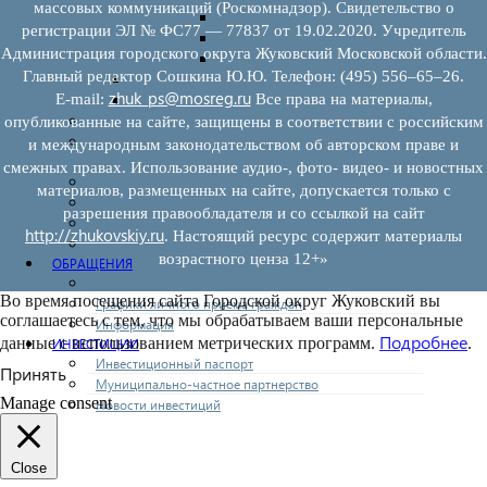
массовых коммуникаций (Роскомнадзор). Свидетельство о
Предоставление имущества
регистрации ЭЛ № ФС77 — 77837 от 19.02.2020. Учредитель
Выкуп имущества
Администрация городского округа Жуковский Московской области.
Прочие
Главный редактор Сошкина Ю.Ю. Телефон: (495) 556–65–26.
Информационная поддержка
zhuk_ps@mosreg.ru
E‑mail:
Все права на материалы,
Консультационная поддержка
Инфраструктура поддержки
опубликованные на сайте, защищены в соответствии с российским
Совет по развитию и поддержке малого и среднего
и международным законодательством об авторском праве и
предпринимательства
смежных правах. Использование аудио-, фото- видео- и новостных
Контакты
материалов, размещенных на сайте, допускается только с
Книга жалоб
разрешения правообладателя и со ссылкой на сайт
Законодательство
http://zhukovskiy.ru
. Настоящий ресурс содержит материалы
Конкурсы
возрастного ценза 12+»
ОБРАЩЕНИЯ
Обращения граждан
Во время посещения сайта Городской округ Жуковский вы
Графики личного приема граждан
соглашаетесь с тем, что мы обрабатываем ваши персональные
Информация
Подробнее
данные с использованием метрических программ.
.
ИНВЕСТИЦИИ
Инвестиционный паспорт
Принять
Муниципально-частное партнерство
Manage consent
Новости инвестиций
Close