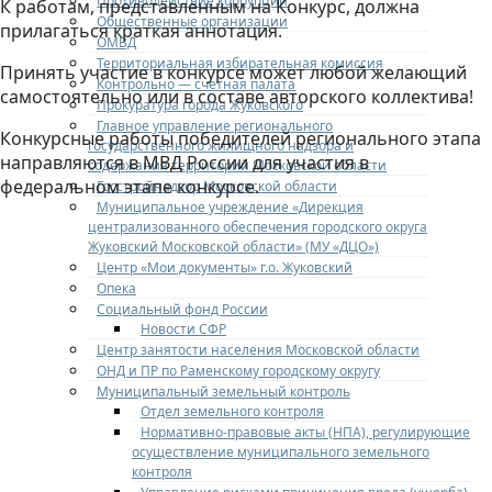
Противодействие коррупции
К работам, представленным на Конкурс, должна
Общественные организации
прилагаться краткая аннотация.
ОМВД
Территориальная избирательная комиссия
Принять участие в конкурсе может любой желающий
Контрольно — счетная палата
самостоятельно или в составе авторского коллектива!
Прокуратура города Жуковского
Главное управление регионального
Конкурсные работы победителей регионального этапа
государственного жилищного надзора и
направляются в МВД России для участия в
содержания территорий Московской области
федеральном этапе конкурсе.
Госстройнадзор Московской области
Муниципальное учреждение «Дирекция
централизованного обеспечения городского округа
Жуковский Московской области» (МУ «ДЦО»)
Центр «Мои документы» г.о. Жуковский
Опека
Социальный фонд России
Новости СФР
Центр занятости населения Московской области
ОНД и ПР по Раменскому городскому округу
Муниципальный земельный контроль
Отдел земельного контроля
Нормативно-правовые акты (НПА), регулирующие
осуществление муниципального земельного
контроля