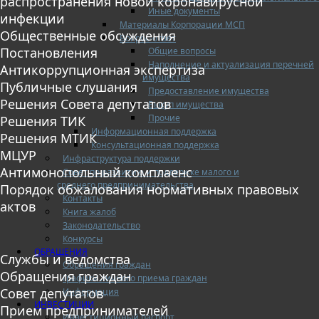
распространения новой коронавирусной
Иные документы
инфекции
Материалы Корпорации МСП
Общественные обсуждения
Вопрос-ответ
Постановления
Общие вопросы
Наполнение и актуализация перечней
Антикоррупционная экспертиза
имущества
Публичные слушания
Предоставление имущества
Решения Совета депутатов
Выкуп имущества
Прочие
Решения ТИК
Информационная поддержка
Решения МТИК
Консультационная поддержка
МЦУР
Инфраструктура поддержки
Антимонопольный комплаенс
Совет по развитию и поддержке малого и
среднего предпринимательства
Порядок обжалования нормативных правовых
Контакты
актов
Книга жалоб
Законодательство
Конкурсы
ОБРАЩЕНИЯ
Службы и ведомства
Обращения граждан
Обращения граждан
Графики личного приема граждан
Совет депутатов
Информация
ИНВЕСТИЦИИ
Прием предпринимателей
Инвестиционный паспорт