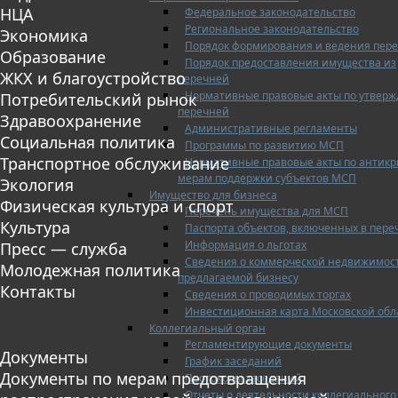
НЦА
Федеральное законодательство
Региональное законодательство
Экономика
Порядок формирования и ведения пер
Образование
Порядок предоставления имущества из
ЖКХ и благоустройство
перечней
Нормативные правовые акты по утвер
Потребительский рынок
перечней
Здравоохранение
Административные регламенты
Социальная политика
Программы по развитию МСП
Транспортное обслуживание
Нормативные правовые акты по антик
мерам поддержки субъектов МСП
Экология
Имущество для бизнеса
Физическая культура и спорт
Перечень имущества для МСП
Культура
Паспорта объектов, включенных в пере
Информация о льготах
Пресс — служба
Сведения о коммерческой недвижимос
Молодежная политика
предлагаемой бизнесу
Контакты
Сведения о проводимых торгах
Инвестиционная карта Московской обл
Коллегиальный орган
Регламентирующие документы
Документы
График заседаний
Документы по мерам предотвращения
Протоколы заседаний
Отчеты о деятельности коллегиального