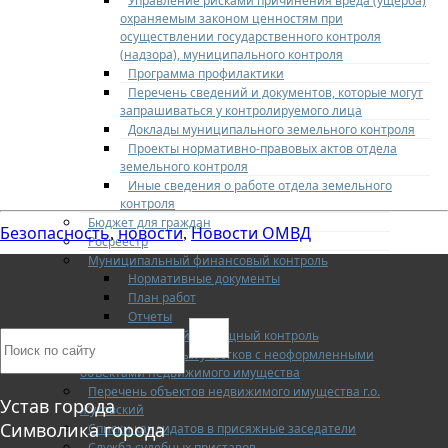
Управление рисками причинения вреда (ущерба)
охраняемым законом ценностям при
осуществлении государственного контроля
(надзора), муниципального контроля
Программа профилактики
Перечень сведений и документов, которые могут
запрашиваться у контролируемого лица
Доклады муниципального земельного контроля
Проекты нормативно-правовых актов отдела
земельного контроля
Иные сведения о работе отдела земельного
контроля
Бюджет для граждан
Безопасность
новости
Новости ОМВД
,
,
Росреестр
Муниципальный финансовый контроль
Нормативные документы
План работ
Отчеты
Муниципальный жилищный контроль
Реестр земельных участков с неоформленными
объектами недвижимого имущества
Перечень объектов недвижимого имущества г.о.
Устав города
Жуковский
Символика города
Списки кандидатов в присяжные заседатели
Служба судебных приставов