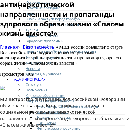
антинаркотической
История города
Почетные граждане
направленности и пропаганды
Город героев
Знак «За заслуги перед городом»
здорового образа жизни «Спасем
Афиша городских мероприятий
Туризм
жизнь вместе!»
Города-побратимы
Городские программы
Главная
Безопасность
Генеральный план города
»
» МВД России объявляет о старте
Правила застройки и землепользования
Всероссийского конкурса социальной рекламы
Экстренные службы
антинаркотической направленности и пропаганды здорового
Медиа галерея
образа жизни «Спасем жизнь вместе!»
Новости
Авиаград Жуковский
Просмотров: 102
АДМИНИСТРАЦИЯ
Структура
Полномочия
Кадровое обеспечение
Министерство внутренних дел Российской Федерации
Направления деятельности
объявляет о старте Всероссийского конкурса
Участникам СВО и членам их семей
социальной рекламы антинаркотической
Жилищная сфера
Наружная реклама
направленности и пропаганды здорового образа жизни
Экономика
«Спасем жизнь вместе!»
Финансовое управление