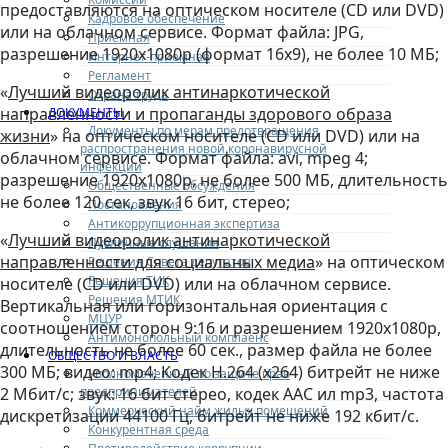
предоставляются на оптическом носителе (CD или DVD)
Кадровое обеспечение
или на облачном сервисе. Формат файла: JPG,
Приемная
разрешение 1920х1080р (формат 16х9), не более 10 МБ;
Интернет-приемная
Регламент
«
Лучший видеоролик антинаркотической
Охрана труда
направленности и пропаганды здорового образа
ДОКУМЕНТЫ
Документы по мерам предотвращения
жизни
» на оптическом носителе (CD или DVD) или на
распространения новой коронавирусной
облачном сервисе. Формат файла: avi, mpeg 4;
инфекции
разрешение 1920х1080р, не более 500 МБ, длительность
Общественные обсуждения
не более 120 сек, звук 16 бит, стерео;
Постановления
Антикоррупционная экспертиза
«
Лучший видеоролик антинаркотической
Публичные слушания
направленности для социальных медиа
» на оптическом
Решения Совета депутатов
Решения ТИК
носителе (CD или DVD) или на облачном сервисе.
Решения МТИК
Вертикальная или горизонтальная ориентация с
МЦУР
соотношением сторон 9:16 и разрешением 1920х1080р,
Антимонопольный комплаенс
длительность не более 60 сек., размер файла не более
ОБЩЕСТВО И ВЛАСТЬ
300 МБ; видео: mp4; Кодек Н.264 (х264) битрейт не ниже
Уполномоченный по защите прав
предпринимателей
2 Мбит/с; звук: 16 бит стерео, кодек ААС ил mp3, частота
Коммерческий найм жилых помещений
дискретизации 44100 Гц, битрейт не ниже 192 кбит/с.
Конкурентная среда