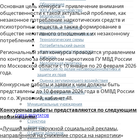
Образование
Основная цель конкурса – привлечение внимания
ЖКХ и благоустройство
общественности к такой актуальной проблеме, как
Безопасность
незаконное потребление наркотических средств и
Здравоохранение
психотропных веществ, а также формирование в
Социальная политика
обществе негативного отношения к их незаконному
Транспортное обслуживание
Технологические схемы
потреблению.
Потребительский рынок
Физическая культура и спорт
Региональный этап конкурса проводится управлением
Культура
по контролю за оборотом наркотиков ГУ МВД России
Молодежная политика
по Московской области с 10 января по 20 февраля 2026
Комиссия по делам несовершеннолетних и
года.
защите их прав
Оценка регулирующего воздействия
Конкурсные работы и заявки к ним должны быть
Градостроительная деятельность
представлены до 10 февраля 2026 года в ОМВД России
Дорожная деятельность
по г.о. Жуковский, кабинет 48.
Архивное дело
Муниципальные учреждения
Конкурсные работы представляются по следующим
Контакты
СОВЕТ ДЕПУТАТОВ
номинациям:
Структура
Депутаты
«
Лучший макет наружной социальной рекламы,
О Совете депутатов
направленной на снижение спроса на наркотики
»
Комиссии