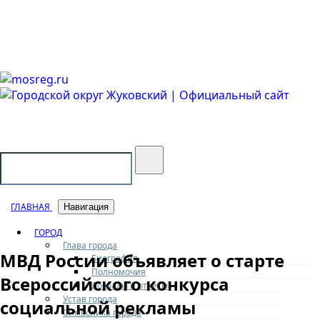
Городской округ Жуковский
Официальный сайт
ГЛАВНАЯ
Навигация
ГОРОД
Глава города
МВД России объявляет о старте
Биография
Полномочия
Всероссийского конкурса
Доклады и отчеты
Устав города
социальной рекламы
Символика города