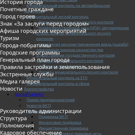
История города
Муниципальный контроль на автомобильном
Почетные граждане
транспорте
Город героев
Муниципальный лесной контроль
Орган муниципального лесного контроля
Знак «За заслуги перед городом»
Нормативно-правовые акты (НПА), регулирующие
Афиша городских мероприятий
осуществление муниципального лесного
Туризм
контроля:
Города-побратимы
Управление рисками причинения вреда (ущерба)
охраняемым законом ценностям при
Городские программы
осуществлении государственного контроля
Генеральный план города
(надзора), муниципального контроля
Правила застройки и землепользования
Программа профилактики
Доклады муниципального лесного контроля
Экстренные службы
Муниципальный контроль за ЕТО
Медиа галерея
Муниципальный контроль в сфере
Новости
благоустройства
МАЛЫЙ БИЗНЕС
Прием предпринимателей
Новости МСП
Руководитель администрации
Поддержка МСП
Поддержка МСП
Структура
Финансовая поддержка
Полномочия
Имущественная поддержка
Кадровое обеспечение
Нормативно-правовые акты