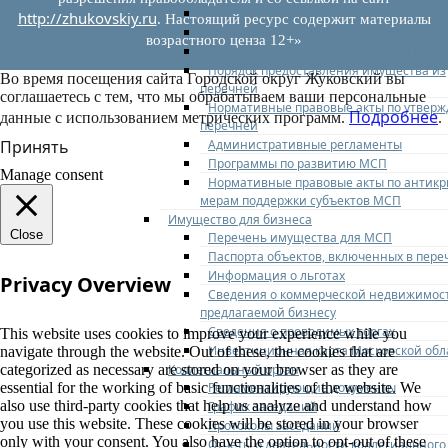
Федеральное законодательство
http://zhukovskiy.ru
. Настоящий ресурс содержит материалы
Региональное законодательство
возрастного ценза 12+»
Порядок формирования и ведения пер
Порядок предоставления имущества из
Во время посещения сайта Городской округ Жуковский вы
перечней
соглашаетесь с тем, что мы обрабатываем ваши персональные
Нормативные правовые акты по утвер
Подробнее
данные с использованием метрических программ.
.
перечней
Административные регламенты
Принять
Программы по развитию МСП
Manage consent
Нормативные правовые акты по антик
мерам поддержки субъектов МСП
Имущество для бизнеса
Close
Перечень имущества для МСП
Паспорта объектов, включенных в пере
Информация о льготах
Privacy Overview
Сведения о коммерческой недвижимос
предлагаемой бизнесу
Сведения о проводимых торгах
This website uses cookies to improve your experience while you
Инвестиционная карта Московской обл
navigate through the website. Out of these, the cookies that are
Коллегиальный орган
categorized as necessary are stored on your browser as they are
Регламентирующие документы
essential for the working of basic functionalities of the website. We
also use third-party cookies that help us analyze and understand how
График заседаний
you use this website. These cookies will be stored in your browser
Протоколы заседаний
only with your consent. You also have the option to opt-out of these
Отчеты о деятельности коллегиального