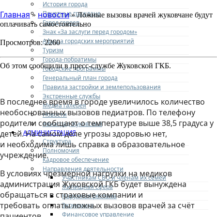
История города
Почетные граждане
Главная
новости
»
» Ложные вызовы врачей жуковчане будут
Город героев
оплачивать самостоятельно
Знак «За заслуги перед городом»
Афиша городских мероприятий
Просмотров: 2260
Туризм
Города-побратимы
Об этом сообщили в пресс-службе Жуковской ГКБ.
Городские программы
Генеральный план города
Правила застройки и землепользования
Экстренные службы
В последнее время в городе увеличилось количество
Медиа галерея
необоснованных вызовов педиатров. По телефону
Новости
родители сообщают о температуре выше 38,5 градуса у
Авиаград Жуковский
АДМИНИСТРАЦИЯ
детей. На самом деле угрозы здоровью нет,
Структура
и необходима лишь справка в образовательное
Полномочия
учреждение.
Кадровое обеспечение
Направления деятельности
В условиях чрезмерной нагрузки на медиков
Участникам СВО и членам их семей
администрация Жуковской ГКБ будет вынуждена
Жилищная сфера
обращаться в страховые компании и
Наружная реклама
требовать оплаты ложных вызовов врачей за счёт
Экономика
Финансовое управление
пациентов.