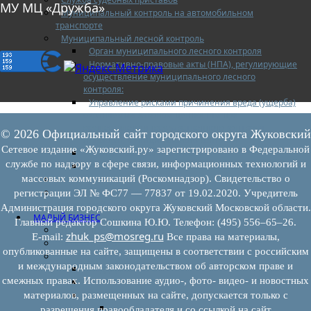
МУ МЦ «Дружба»
Муниципальный контроль на автомобильном
транспорте
Муниципальный лесной контроль
Орган муниципального лесного контроля
Нормативно-правовые акты (НПА), регулирующие
осуществление муниципального лесного
контроля:
Управление рисками причинения вреда (ущерба)
охраняемым законом ценностям при
осуществлении государственного контроля
© 2026 Официальный сайт городского округа Жуковский
(надзора), муниципального контроля
Сетевое издание «Жуковский.ру» зарегистрировано в Федеральной
Программа профилактики
службе по надзору в сфере связи, информационных технологий и
Доклады муниципального лесного контроля
массовых коммуникаций (Роскомнадзор). Свидетельство о
Муниципальный контроль за ЕТО
Муниципальный контроль в сфере
регистрации ЭЛ № ФС77 — 77837 от 19.02.2020. Учредитель
благоустройства
Администрация городского округа Жуковский Московской области.
МАЛЫЙ БИЗНЕС
Главный редактор Сошкина Ю.Ю. Телефон: (495) 556–65–26.
Прием предпринимателей
zhuk_ps@mosreg.ru
E‑mail:
Все права на материалы,
Новости МСП
опубликованные на сайте, защищены в соответствии с российским
Поддержка МСП
и международным законодательством об авторском праве и
Поддержка МСП
смежных правах. Использование аудио-, фото- видео- и новостных
Финансовая поддержка
Имущественная поддержка
материалов, размещенных на сайте, допускается только с
Нормативно-правовые акты
разрешения правообладателя и со ссылкой на сайт