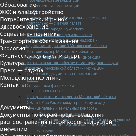
Противодействие коррупции
Образование
Общественные организации
ЖКХ и благоустройство
ОМВД
Территориальная избирательная комиссия
Потребительский рынок
Контрольно — счетная палата
Здравоохранение
Прокуратура города Жуковского
Социальная политика
Главное управление регионального
Транспортное обслуживание
государственного жилищного надзора и
содержания территорий Московской области
Экология
Госстройнадзор Московской области
Физическая культура и спорт
Муниципальное учреждение «Дирекция
Культура
централизованного обеспечения городского округа
Жуковский Московской области» (МУ «ДЦО»)
Пресс — служба
Центр «Мои документы» г.о. Жуковский
Молодежная политика
Опека
Контакты
Социальный фонд России
Новости СФР
Центр занятости населения Московской области
ОНД и ПР по Раменскому городскому округу
Документы
Муниципальный земельный контроль
Документы по мерам предотвращения
Отдел земельного контроля
Нормативно-правовые акты (НПА), регулирующие
распространения новой коронавирусной
осуществление муниципального земельного
инфекции
контроля