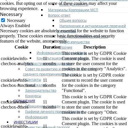
cookies. But opting out of some of these cookies may affect your
Иные документы
browsing experience.
Материалы Корпорации МСП
Necessary
Вопрос-ответ
Общие вопросы
Necessary
Always Enabled
Наполнение и актуализация перечней
Necessary cookies are absolutely essential for the website to function
имущества
properly. These cookies ensure basic functionalities and security
Предоставление имущества
features of the website, anonymously.
Выкуп имущества
Cookie
Duration
Description
Прочие
Информационная поддержка
This cookie is set by GDPR Cookie
Консультационная поддержка
cookielawinfo-
11
Consent plugin. The cookie is used
Инфраструктура поддержки
checbox-analytics
months
to store the user consent for the
cookies in the category "Analytics".
Совет по развитию и поддержке малого и
среднего предпринимательства
The cookie is set by GDPR cookie
Контакты
cookielawinfo-
11
consent to record the user consent
Книга жалоб
checbox-functional
months
for the cookies in the category
Законодательство
"Functional".
Конкурсы
This cookie is set by GDPR Cookie
ОБРАЩЕНИЯ
cookielawinfo-
11
Consent plugin. The cookie is used
Обращения граждан
checbox-others
months
to store the user consent for the
Графики личного приема граждан
cookies in the category "Other.
Информация
This cookie is set by GDPR Cookie
ИНВЕСТИЦИИ
Consent plugin. The cookies is used
cookielawinfo-
11
Инвестиционный паспорт