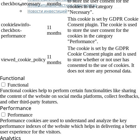
to store the user consent for the
checkbox-necessary
months
Муниципально-частное партнерство
cookies in the category
Новости инвестиций
"Necessary".
This cookie is set by GDPR Cookie
cookielawinfo-
Consent plugin. The cookie is used
11
checkbox-
to store the user consent for the
months
performance
cookies in the category
"Performance".
The cookie is set by the GDPR
Cookie Consent plugin and is used
11
viewed_cookie_policy
to store whether or not user has
months
consented to the use of cookies. It
does not store any personal data.
Functional
Functional
Functional cookies help to perform certain functionalities like sharing
the content of the website on social media platforms, collect feedbacks,
and other third-party features.
Performance
Performance
Performance cookies are used to understand and analyze the key
performance indexes of the website which helps in delivering a better
user experience for the visitors.
Analytics