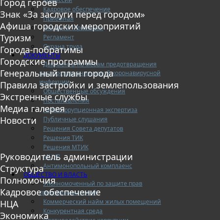
Город героев
Кадровое обеспечение
Знак «За заслуги перед городом»
Приемная
Афиша городских мероприятий
Интернет-приемная
Туризм
Регламент
Охрана труда
Города-побратимы
ДОКУМЕНТЫ
Городские программы
Документы по мерам предотвращения
Генеральный план города
распространения новой коронавирусной
инфекции
Правила застройки и землепользования
Общественные обсуждения
Экстренные службы
Постановления
Медиа галерея
Антикоррупционная экспертиза
Новости
Публичные слушания
Решения Совета депутатов
Решения ТИК
Решения МТИК
Руководитель администрации
МЦУР
Антимонопольный комплаенс
Структура
ОБЩЕСТВО И ВЛАСТЬ
Полномочия
Уполномоченный по защите прав
Кадровое обеспечение
предпринимателей
Коммерческий найм жилых помещений
НЦА
Конкурентная среда
Экономика