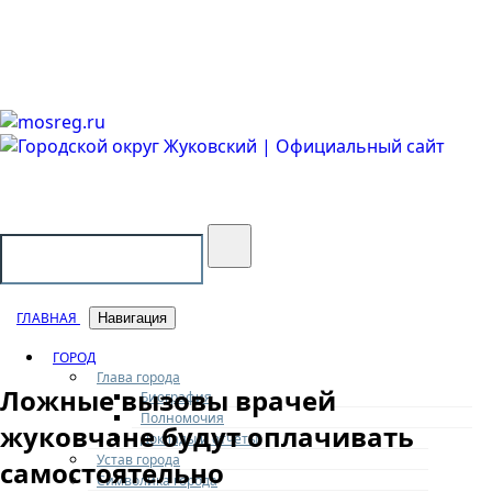
Городской округ Жуковский
Официальный сайт
ГЛАВНАЯ
Навигация
ГОРОД
Глава города
Ложные вызовы врачей
Биография
Полномочия
жуковчане будут оплачивать
Доклады и отчеты
Устав города
самостоятельно
Символика города