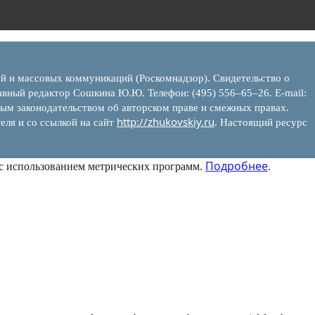
ий и массовых коммуникаций (Роскомнадзор). Свидетельство о
вный редактор Сошкина Ю.Ю. Телефон: (495) 556–65–26. E‑mail:
ым законодательством об авторском праве и смежных правах.
http://zhukovskiy.ru
еля и со ссылкой на сайт
. Настоящий ресурс
Подробнее
 с использованием метрических программ.
.