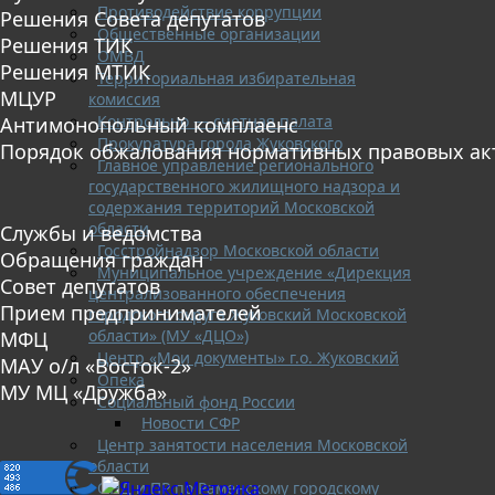
Противодействие коррупции
Решения Совета депутатов
Общественные организации
Решения ТИК
ОМВД
Решения МТИК
Территориальная избирательная
МЦУР
комиссия
Контрольно — счетная палата
Антимонопольный комплаенс
Прокуратура города Жуковского
Порядок обжалования нормативных правовых ак
Главное управление регионального
государственного жилищного надзора и
содержания территорий Московской
области
Службы и ведомства
Госстройнадзор Московской области
Обращения граждан
Муниципальное учреждение «Дирекция
Совет депутатов
централизованного обеспечения
Прием предпринимателей
городского округа Жуковский Московской
области» (МУ «ДЦО»)
МФЦ
Центр «Мои документы» г.о. Жуковский
МАУ о/л «Восток-2»
Опека
МУ МЦ «Дружба»
Социальный фонд России
Новости СФР
Центр занятости населения Московской
области
ОНД и ПР по Раменскому городскому