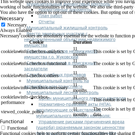
This website uses cookies to improve your experience while you navigate
Муниципальный финансовый контроль
working of basic functionalities of the website. We also use third-part
Нормативные документы
You also have the option to opt-out of these cookies. But opting out o
План работ
Necessary
Отчеты
Necessary
Муниципальный жилищный контроль
Always Enabled
Реестр земельных участков с
Necessary cookies are absolutely essential for the website to function p
неоформленными объектами недвижимого
Cookie
Duration
имущества
11
Перечень объектов недвижимого
cookielawinfo-checbox-analytics
This cookie is set by
months
имущества г.о. Жуковский
11
Списки кандидатов в присяжные
cookielawinfo-checbox-functional
The cookie is set by 
months
заседатели
11
Служба судебных приставов
cookielawinfo-checbox-others
This cookie is set by
months
Муниципальный контроль на
11
автомобильном транспорте
cookielawinfo-checkbox-necessary
This cookie is set by
months
Муниципальный лесной контроль
cookielawinfo-checkbox-
11
Орган муниципального лесного контроля
This cookie is set by
performance
months
Нормативно-правовые акты (НПА),
11
The cookie is set by 
регулирующие осуществление
viewed_cookie_policy
months
data.
муниципального лесного контроля:
Functional
Управление рисками причинения вреда
(ущерба) охраняемым законом ценностям
Functional
при осуществлении государственного
Functional cookies help to perform certain functionalities like sharing t