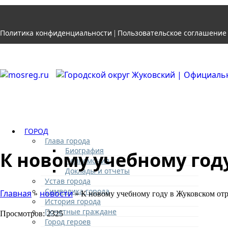
Политика конфиденциальности
Пользовательское соглашение
|
ГОРОД
Глава города
Биография
К новому учебному го
Полномочия
Доклады и отчеты
Устав города
Символика города
Главная
новости
»
» К новому учебному году в Жуковском о
История города
Почетные граждане
Просмотров: 2325
Город героев