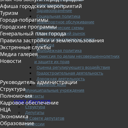
Безопасность
Афиша городских мероприятий
Здравоохранение
Туризм
Социальная политика
Города-побратимы
Транспортное обслуживание
Городские программы
Технологические схемы
Генеральный план города
Потребительский рынок
Физическая культура и спорт
Правила застройки и землепользования
Культура
Экстренные службы
Молодежная политика
Медиа галерея
Комиссия по делам несовершеннолетних
Новости
и защите их прав
Оценка регулирующего воздействия
Градостроительная деятельность
Дорожная деятельность
Руководитель администрации
Архивное дело
Структура
Муниципальные учреждения
Полномочия
Контакты
СОВЕТ ДЕПУТАТОВ
Кадровое обеспечение
Структура
НЦА
Депутаты
Экономика
О Совете депутатов
Образование
Комиссии