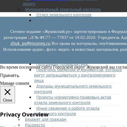
округу
Муниципальный земельный контроль
Отдел земельного контроля
Нормативно-правовые акты (НПА),
регулирующие осуществление
муниципального земельного контроля
Сетевое издание «Жуковский.ру» зарегистрировано в Федерал
Управление рисками причинения вреда
регистрации ЭЛ № ФС77 — 77837 от 19.02.2020. Учредитель Адм
(ущерба) охраняемым законом ценностям
zhuk_ps@mosreg.ru
Все права на материалы, опубликованны
при осуществлении государственного
Использование аудио-, фото- видео- и новостных материалов, ра
контроля (надзора), муниципального
контроля
Программа профилактики
Во время посещения сайта Городской округ Жуковский вы согла
Перечень сведений и документов, которые
могут запрашиваться у контролируемого
Принять
лица
Manage consent
Доклады муниципального земельного
контроля
Проекты нормативно-правовых актов
Close
отдела земельного контроля
Иные сведения о работе отдела
Privacy Overview
земельного контроля
Бюджет для граждан
Росреестр