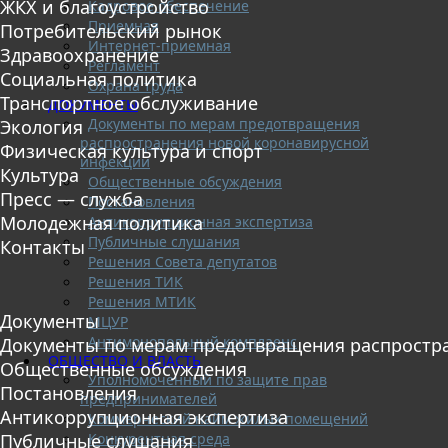
ЖКХ и благоустройство
Кадровое обеспечение
Приемная
Потребительский рынок
Интернет-приемная
Здравоохранение
Регламент
Социальная политика
Охрана труда
Транспортное обслуживание
ДОКУМЕНТЫ
Документы по мерам предотвращения
Экология
распространения новой коронавирусной
Физическая культура и спорт
инфекции
Культура
Общественные обсуждения
Пресс — служба
Постановления
Молодежная политика
Антикоррупционная экспертиза
Публичные слушания
Контакты
Решения Совета депутатов
Решения ТИК
Решения МТИК
Документы
МЦУР
Антимонопольный комплаенс
Документы по мерам предотвращения распростр
ОБЩЕСТВО И ВЛАСТЬ
Общественные обсуждения
Уполномоченный по защите прав
Постановления
предпринимателей
Антикоррупционная экспертиза
Коммерческий найм жилых помещений
Конкурентная среда
Публичные слушания