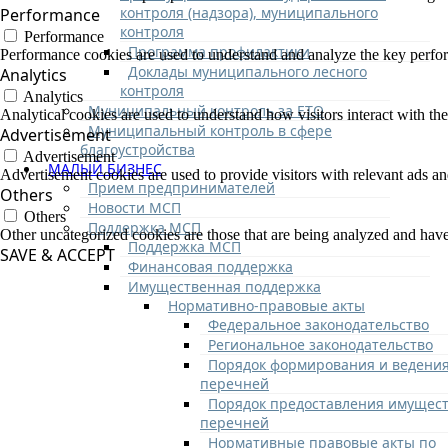
контроля (надзора), муниципального
Performance
контроля
Performance
Программа профилактики
Performance cookies are used to understand and analyze the key performa
Доклады муниципального лесного
Analytics
контроля
Analytics
Муниципальный контроль за ЕТО
Analytical cookies are used to understand how visitors interact with the
Муниципальный контроль в сфере
Advertisement
благоустройства
Advertisement
МАЛЫЙ БИЗНЕС
Advertisement cookies are used to provide visitors with relevant ads a
Прием предпринимателей
Others
Новости МСП
Others
Поддержка МСП
Other uncategorized cookies are those that are being analyzed and have 
Поддержка МСП
SAVE & ACCEPT
Финансовая поддержка
Имущественная поддержка
Нормативно-правовые акты
Федеральное законодательство
Региональное законодательство
Порядок формирования и ведени
перечней
Порядок предоставления имущест
перечней
Нормативные правовые акты по