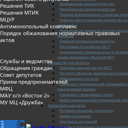
Федеральное законодательство
Решения ТИК
Региональное законодательство
Решения МТИК
Порядок формирования и ведения пер
МЦУР
Порядок предоставления имущества из
перечней
Антимонопольный комплаенс
Нормативные правовые акты по утвер
Порядок обжалования нормативных правовых
перечней
актов
Административные регламенты
Программы по развитию МСП
Нормативные правовые акты по антик
мерам поддержки субъектов МСП
Службы и ведомства
Имущество для бизнеса
Обращения граждан
Перечень имущества для МСП
Паспорта объектов, включенных в пере
Совет депутатов
Информация о льготах
Прием предпринимателей
Сведения о коммерческой недвижимос
МФЦ
предлагаемой бизнесу
МАУ о/л «Восток-2»
Сведения о проводимых торгах
Инвестиционная карта Московской обл
МУ МЦ «Дружба»
Коллегиальный орган
Регламентирующие документы
График заседаний
Протоколы заседаний
Отчеты о деятельности коллегиального