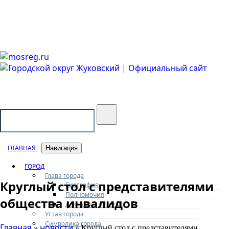
Городской округ Жуковский
Официальный сайт
ГЛАВНАЯ
Навигация
ГОРОД
Глава города
Круглый стол с представителями
Биография
Полномочия
общества инвалидов
Доклады и отчеты
Устав города
Символика города
Главная
новости
»
» Круглый стол с представителями