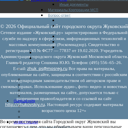
Иные документы
Материалы Корпорации МСП
Вопрос-ответ
Общие вопросы
Наполнение и актуализация перечней
© 2026 Официальный сайт городского округа Жуковский
имущества
Сетевое издание «Жуковский.ру» зарегистрировано в Федеральной
Предоставление имущества
службе по надзору в сфере связи, информационных технологий и
Выкуп имущества
массовых коммуникаций (Роскомнадзор). Свидетельство о
Прочие
регистрации ЭЛ № ФС77 — 77837 от 19.02.2020. Учредитель
Информационная поддержка
Администрация городского округа Жуковский Московской области.
Консультационная поддержка
Главный редактор Сошкина Ю.Ю. Телефон: (495) 556–65–26.
Инфраструктура поддержки
zhuk_ps@mosreg.ru
E‑mail:
Все права на материалы,
Совет по развитию и поддержке малого и
среднего предпринимательства
опубликованные на сайте, защищены в соответствии с российским
Контакты
и международным законодательством об авторском праве и
Книга жалоб
смежных правах. Использование аудио-, фото- видео- и новостных
Законодательство
материалов, размещенных на сайте, допускается только с
Конкурсы
разрешения правообладателя и со ссылкой на сайт
ОБРАЩЕНИЯ
http://zhukovskiy.ru
. Настоящий ресурс содержит материалы
Обращения граждан
возрастного ценза 12+»
Графики личного приема граждан
Информация
Во время посещения сайта Городской округ Жуковский вы
ИНВЕСТИЦИИ
соглашаетесь с тем, что мы обрабатываем ваши персональные
Инвестиционный паспорт