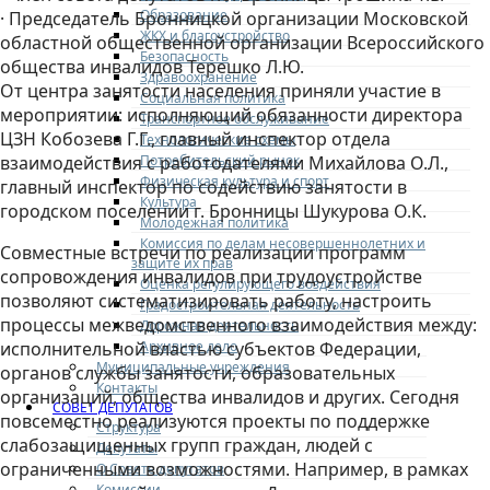
Образование
· Председатель Бронницкой организации Московской
ЖКХ и благоустройство
областной общественной организации Всероссийского
Безопасность
общества инвалидов Терешко Л.Ю.
Здравоохранение
От центра занятости населения приняли участие в
Социальная политика
мероприятии: исполняющий обязанности директора
Транспортное обслуживание
ЦЗН Кобозева Г.Г., главный инспектор отдела
Технологические схемы
Потребительский рынок
взаимодействия с работодателями Михайлова О.Л.,
Физическая культура и спорт
главный инспектор по содействию занятости в
Культура
городском поселении г. Бронницы Шукурова О.К.
Молодежная политика
Комиссия по делам несовершеннолетних и
Совместные встречи по реализации программ
защите их прав
сопровождения инвалидов при трудоустройстве
Оценка регулирующего воздействия
позволяют систематизировать работу, настроить
Градостроительная деятельность
процессы межведомственного взаимодействия между:
Дорожная деятельность
Архивное дело
исполнительной властью субъектов Федерации,
Муниципальные учреждения
органов службы занятости, образовательных
Контакты
организаций, общества инвалидов и других. Сегодня
СОВЕТ ДЕПУТАТОВ
повсеместно реализуются проекты по поддержке
Структура
слабозащищенных групп граждан, людей с
Депутаты
ограниченными возможностями. Например, в рамках
О Совете депутатов
Комиссии