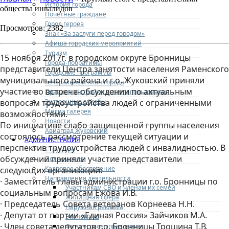
История города
общества инвалидов
Почетные граждане
Город героев
Просмотров: 2382
Знак «За заслуги перед городом»
Афиша городских мероприятий
Туризм
15 ноября 2017г. в городском округе Бронницы
Города-побратимы
представители Центра занятости населения Раменского
Городские программы
муниципального района и г.о. Жуковский приняли
Генеральный план города
участие во встрече-обсуждении по актуальным
Правила застройки и землепользования
Экстренные службы
вопросам трудоустройства людей с ограниченными
Медиа галерея
возможностями.
Новости
По инициативе слабо защищенной группы населения
Авиаград Жуковский
состоялось рассмотрение текущей ситуации и
АДМИНИСТРАЦИЯ
перспектив трудоустройства людей с инвалидностью. В
Структура
обсуждении приняли участие представители
Полномочия
Кадровое обеспечение
следующих организаций:
Направления деятельности
· Заместитель главы администрации г.о. Бронницы по
Участникам СВО и членам их семей
социальным вопросам Ежова И.В.
Жилищная сфера
· Председатель Совета ветеранов Корнеева Н.Н.
Наружная реклама
· Депутат от партии «Единая Россия» Зайчиков М.А.
Экономика
· Член совета депутатов г.о. Бронницы Трошина Т.В.
Финансовое управление