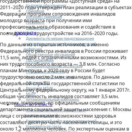
государственной программы «Доступная среда» на
Кадровое обеспечение
2011–2020 годы утверждён план реализации в субъектах
Приемная
Федерации программ сопровождения инвалидов
Интернет-приемная
молодого возраста при получении ими
Регламент
профессионального образования и содействия в
Охрана труда
последующем трудоустройстве на 2016–2020 годы.
ДОКУМЕНТЫ
Документы по мерам предотвращения
распространения новой коронавирусной
По данным из открытых источников, а именно
инфекции
Федерального реестра инвалидов в России проживает
Общественные обсуждения
11,5 млн. людей с ограниченными возможностями. Из
Постановления
них трудоспособного возраста — 3,8 млн. Согласно
Антикоррупционная экспертиза
планам Минтруда, к 2020 году в России будет
Публичные слушания
трудоустроено около 2 млн. инвалидов. По данным
Решения Совета депутатов
Решения ТИК
федеральной службы государственной статистики по
Решения МТИК
Центральному федеральному округу, на 1 января 2017г.
МЦУР
общая численность инвалидов составляет 3,5 млн.
Антимонопольный комплаенс
человек. Например, по официальным сообщениям
ОБЩЕСТВО И ВЛАСТЬ
департамента социальной защиты населения г. Москвы
Уполномоченный по защите прав
лица с ограниченными возможностями здоровья
предпринимателей
Коммерческий найм жилых помещений
составляют десятую часть населения столицы, и это
Конкурентная среда
около 1,2 миллиона человек. По экспертным оценкам в