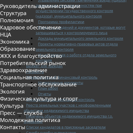
Управление рисками причинения вреда (ущерба)
Руководитель администрации
охраняемым законом ценностям при
осуществлении государственного контроля
Структура
(надзора), муниципального контроля
Полномочия
Программа профилактики
Кадровое обеспечение
Перечень сведений и документов, которые могут
запрашиваться у контролируемого лица
НЦА
Доклады муниципального земельного контроля
Экономика
Проекты нормативно-правовых актов отдела
Образование
земельного контроля
ЖКХ и благоустройство
Иные сведения о работе отдела земельного
контроля
Потребительский рынок
Бюджет для граждан
Здравоохранение
Росреестр
Социальная политика
Муниципальный финансовый контроль
Нормативные документы
Транспортное обслуживание
План работ
Экология
Отчеты
Физическая культура и спорт
Муниципальный жилищный контроль
Культура
Реестр земельных участков с неоформленными
объектами недвижимого имущества
Пресс — служба
Перечень объектов недвижимого имущества г.о.
Молодежная политика
Жуковский
Контакты
Списки кандидатов в присяжные заседатели
Служба судебных приставов