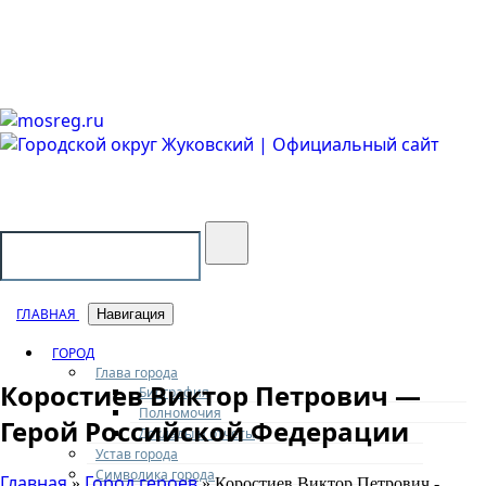
Городской округ Жуковский
Официальный сайт
ГЛАВНАЯ
Навигация
ГОРОД
Глава города
Коростиев Виктор Петрович —
Биография
Полномочия
Герой Российской Федерации
Доклады и отчеты
Устав города
Символика города
Главная
Город героев
»
» Коростиев Виктор Петрович -