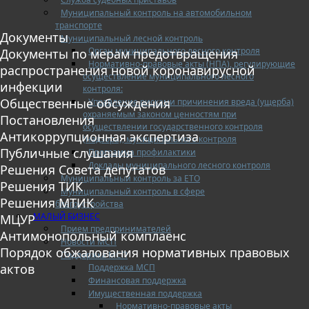
Муниципальный контроль на автомобильном
транспорте
Документы
Муниципальный лесной контроль
Орган муниципального лесного контроля
Документы по мерам предотвращения
Нормативно-правовые акты (НПА), регулирующие
распространения новой коронавирусной
осуществление муниципального лесного
инфекции
контроля:
Общественные обсуждения
Управление рисками причинения вреда (ущерба)
охраняемым законом ценностям при
Постановления
осуществлении государственного контроля
Антикоррупционная экспертиза
(надзора), муниципального контроля
Публичные слушания
Программа профилактики
Доклады муниципального лесного контроля
Решения Совета депутатов
Муниципальный контроль за ЕТО
Решения ТИК
Муниципальный контроль в сфере
Решения МТИК
благоустройства
МАЛЫЙ БИЗНЕС
МЦУР
Прием предпринимателей
Антимонопольный комплаенс
Новости МСП
Порядок обжалования нормативных правовых
Поддержка МСП
актов
Поддержка МСП
Финансовая поддержка
Имущественная поддержка
Нормативно-правовые акты