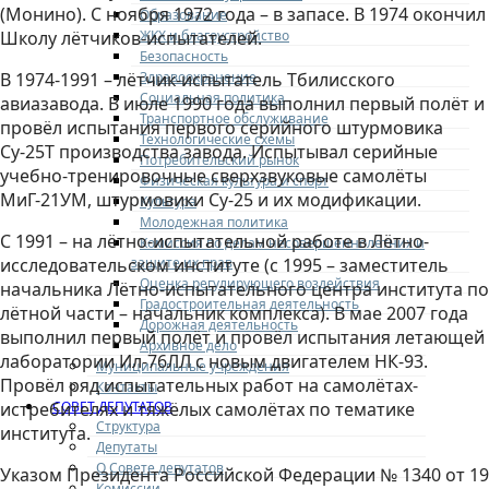
(Монино). С ноября 1972 года – в запасе. В 1974 окончил
Образование
ЖКХ и благоустройство
Школу лётчиков-испытателей.
Безопасность
Здравоохранение
В 1974-1991 – лётчик-испытатель Тбилисского
Социальная политика
авиазавода. В июле 1990 года выполнил первый полёт и
Транспортное обслуживание
провёл испытания первого серийного штурмовика
Технологические схемы
Су-25Т производства завода. Испытывал серийные
Потребительский рынок
учебно-тренировочные сверхзвуковые самолёты
Физическая культура и спорт
МиГ-21УМ, штурмовики Су-25 и их модификации.
Культура
Молодежная политика
С 1991 – на лётно-испытательной работе в Лётно-
Комиссия по делам несовершеннолетних и
защите их прав
исследовательском институте (с 1995 – заместитель
Оценка регулирующего воздействия
начальника Лётно-испытательного центра института по
Градостроительная деятельность
лётной части – начальник комплекса). В мае 2007 года
Дорожная деятельность
выполнил первый полёт и провёл испытания летающей
Архивное дело
лаборатории Ил-76ЛЛ с новым двигателем НК-93.
Муниципальные учреждения
Провёл ряд испытательных работ на самолётах-
Контакты
СОВЕТ ДЕПУТАТОВ
истребителях и тяжёлых самолётах по тематике
Структура
института.
Депутаты
О Совете депутатов
Указом Президента Российской Федерации № 1340 от 19
Комиссии