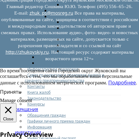
Иные документы
Главный редактор Сошкина Ю.Ю. Телефон: (495) 556–65–26.
Материалы Корпорации МСП
zhuk_ps@mosreg.ru
E‑mail:
Все права на материалы,
Вопрос-ответ
опубликованные на сайте, защищены в соответствии с российским
Общие вопросы
и международным законодательством об авторском праве и
Наполнение и актуализация перечней
смежных правах. Использование аудио-, фото- видео- и новостных
имущества
материалов, размещенных на сайте, допускается только с
Предоставление имущества
Выкуп имущества
разрешения правообладателя и со ссылкой на сайт
Прочие
http://zhukovskiy.ru
. Настоящий ресурс содержит материалы
Информационная поддержка
возрастного ценза 12+»
Консультационная поддержка
Инфраструктура поддержки
Во время посещения сайта Городской округ Жуковский вы
Совет по развитию и поддержке малого и
соглашаетесь с тем, что мы обрабатываем ваши персональные
среднего предпринимательства
Подробнее
данные с использованием метрических программ.
.
Контакты
Принять
Книга жалоб
Законодательство
Manage consent
Конкурсы
ОБРАЩЕНИЯ
Обращения граждан
Close
Графики личного приема граждан
Информация
ИНВЕСТИЦИИ
Privacy Overview
Инвестиционный паспорт