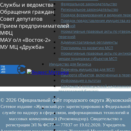
Службы и ведомства
Федеральное законодательство
Региональное законодательство
Обращения граждан
Порядок формирования и ведения пер
Совет депутатов
Порядок предоставления имущества из
Прием предпринимателей
перечней
Нормативные правовые акты по утвер
МФЦ
перечней
МАУ о/л «Восток-2»
Административные регламенты
МУ МЦ «Дружба»
Программы по развитию МСП
Нормативные правовые акты по антик
мерам поддержки субъектов МСП
Имущество для бизнеса
Перечень имущества для МСП
Паспорта объектов, включенных в пере
Информация о льготах
Сведения о коммерческой недвижимос
предлагаемой бизнесу
Сведения о проводимых торгах
© 2026 Официальный сайт городского округа Жуковский
Инвестиционная карта Московской обл
Сетевое издание «Жуковский.ру» зарегистрировано в Федеральной
Коллегиальный орган
службе по надзору в сфере связи, информационных технологий и
Регламентирующие документы
График заседаний
массовых коммуникаций (Роскомнадзор). Свидетельство о
Протоколы заседаний
регистрации ЭЛ № ФС77 — 77837 от 19.02.2020. Учредитель
Отчеты о деятельности коллегиального
Администрация городского округа Жуковский Московской области.