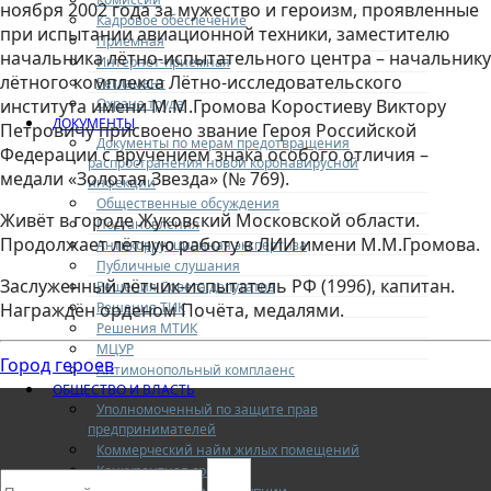
ноября 2002 года за мужество и героизм, проявленные
Кадровое обеспечение
при испытании авиационной техники, заместителю
Приемная
начальника лётно-испытательного центра – начальнику
Интернет-приемная
лётного комплекса Лётно-исследовательского
Регламент
Охрана труда
института имени М.М.Громова Коростиеву Виктору
ДОКУМЕНТЫ
Петровичу присвоено звание Героя Российской
Документы по мерам предотвращения
Федерации с вручением знака особого отличия –
распространения новой коронавирусной
медали «Золотая Звезда» (№ 769).
инфекции
Общественные обсуждения
Живёт в городе Жуковский Московской области.
Постановления
Продолжает лётную работу в ЛИИ имени М.М.Громова.
Антикоррупционная экспертиза
Публичные слушания
Заслуженный лётчик-испытатель РФ (1996), капитан.
Решения Совета депутатов
Решения ТИК
Награждён орденом Почёта, медалями.
Решения МТИК
МЦУР
Город героев
Антимонопольный комплаенс
ОБЩЕСТВО И ВЛАСТЬ
Уполномоченный по защите прав
предпринимателей
Коммерческий найм жилых помещений
Конкурентная среда