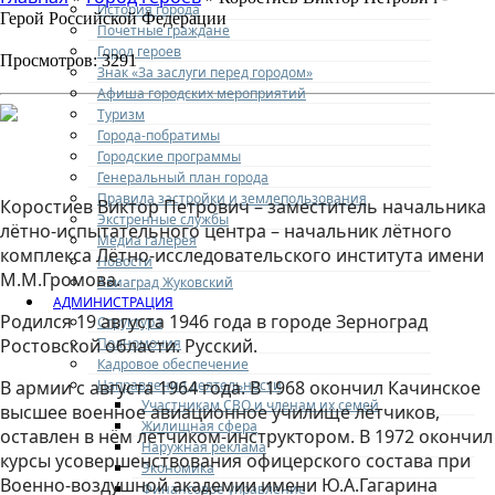
История города
Герой Российской Федерации
Почетные граждане
Город героев
Просмотров: 3291
Знак «За заслуги перед городом»
Афиша городских мероприятий
Туризм
Города-побратимы
Городские программы
Генеральный план города
Правила застройки и землепользования
Коростиев Виктор Петрович – заместитель начальника
Экстренные службы
лётно-испытательного центра – начальник лётного
Медиа галерея
комплекса Лётно-исследовательского института имени
Новости
М.М.Громова.
Авиаград Жуковский
АДМИНИСТРАЦИЯ
Родился 19 августа 1946 года в городе Зерноград
Структура
Полномочия
Ростовской области. Русский.
Кадровое обеспечение
Направления деятельности
В армии с августа 1964 года. В 1968 окончил Качинское
Участникам СВО и членам их семей
высшее военное авиационное училище лётчиков,
Жилищная сфера
оставлен в нём лётчиком-инструктором. В 1972 окончил
Наружная реклама
курсы усовершенствования офицерского состава при
Экономика
Военно-воздушной академии имени Ю.А.Гагарина
Финансовое управление