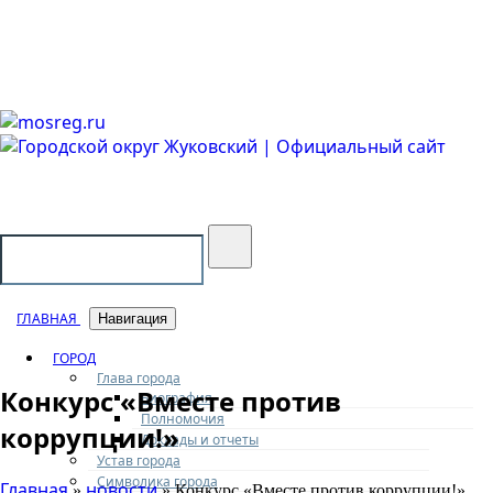
Городской округ Жуковский
Официальный сайт
ГЛАВНАЯ
Навигация
ГОРОД
Глава города
Конкурс «Вместе против
Биография
Полномочия
коррупции!»
Доклады и отчеты
Устав города
Символика города
Главная
новости
»
» Конкурс «Вместе против коррупции!»