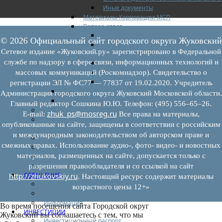
Иные документы
Материалы Корпорации МСП
Вопрос-ответ
Общие вопросы
© 2026 Официальный сайт городского округа Жуковский
Наполнение и актуализация перечней
Сетевое издание «Жуковский.ру» зарегистрировано в Федеральной
имущества
службе по надзору в сфере связи, информационных технологий и
Предоставление имущества
Выкуп имущества
массовых коммуникаций (Роскомнадзор). Свидетельство о
Прочие
регистрации ЭЛ № ФС77 — 77837 от 19.02.2020. Учредитель
Информационная поддержка
Администрация городского округа Жуковский Московской области.
Консультационная поддержка
Главный редактор Сошкина Ю.Ю. Телефон: (495) 556–65–26.
Инфраструктура поддержки
zhuk_ps@mosreg.ru
E‑mail:
Все права на материалы,
Совет по развитию и поддержке малого и
опубликованные на сайте, защищены в соответствии с российским
среднего предпринимательства
и международным законодательством об авторском праве и
Контакты
смежных правах. Использование аудио-, фото- видео- и новостных
Книга жалоб
материалов, размещенных на сайте, допускается только с
Законодательство
Конкурсы
разрешения правообладателя и со ссылкой на сайт
ОБРАЩЕНИЯ
http://zhukovskiy.ru
. Настоящий ресурс содержит материалы
Обращения граждан
возрастного ценза 12+»
Графики личного приема граждан
Информация
Во время посещения сайта Городской округ
ИНВЕСТИЦИИ
Жуковский вы соглашаетесь с тем, что мы
Инвестиционный паспорт