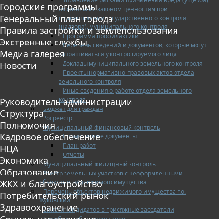
Управление рисками причинения вреда (ущерба)
Городские программы
охраняемым законом ценностям при
Генеральный план города
осуществлении государственного контроля
(надзора), муниципального контроля
Правила застройки и землепользования
Программа профилактики
Экстренные службы
Перечень сведений и документов, которые могут
Медиа галерея
запрашиваться у контролируемого лица
Доклады муниципального земельного контроля
Новости
Проекты нормативно-правовых актов отдела
земельного контроля
Иные сведения о работе отдела земельного
контроля
Руководитель администрации
Бюджет для граждан
Структура
Росреестр
Полномочия
Муниципальный финансовый контроль
Кадровое обеспечение
Нормативные документы
План работ
НЦА
Отчеты
Экономика
Муниципальный жилищный контроль
Образование
Реестр земельных участков с неоформленными
объектами недвижимого имущества
ЖКХ и благоустройство
Перечень объектов недвижимого имущества г.о.
Потребительский рынок
Жуковский
Здравоохранение
Списки кандидатов в присяжные заседатели
Социальная политика
Служба судебных приставов