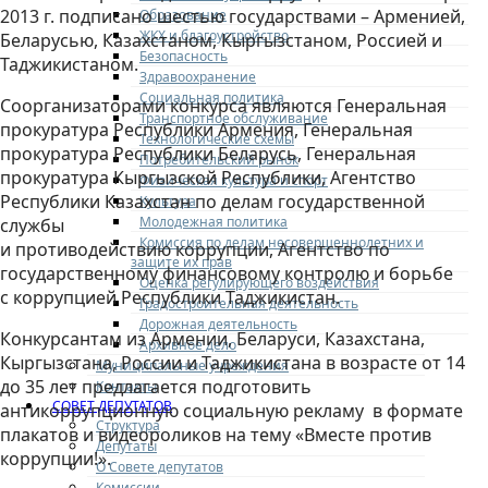
2013 г. подписано шестью государствами – Арменией,
Образование
ЖКХ и благоустройство
Беларусью, Казахстаном, Кыргызстаном, Россией и
Безопасность
Таджикистаном.
Здравоохранение
Социальная политика
Соорганизаторами конкурса являются Генеральная
Транспортное обслуживание
прокуратура Республики Армения, Генеральная
Технологические схемы
прокуратура Республики Беларусь, Генеральная
Потребительский рынок
прокуратура Кыргызской Республики, Агентство
Физическая культура и спорт
Республики Казахстан по делам государственной
Культура
Молодежная политика
службы
Комиссия по делам несовершеннолетних и
и противодействию коррупции, Агентство по
защите их прав
государственному финансовому контролю и борьбе
Оценка регулирующего воздействия
с коррупцией Республики Таджикистан.
Градостроительная деятельность
Дорожная деятельность
Конкурсантам из Армении, Беларуси, Казахстана,
Архивное дело
Кыргызстана, России и Таджикистана в возрасте от 14
Муниципальные учреждения
до 35 лет предлагается подготовить
Контакты
СОВЕТ ДЕПУТАТОВ
антикоррупционную социальную рекламу в формате
Структура
плакатов и видеороликов на тему «Вместе против
Депутаты
коррупции!».
О Совете депутатов
Комиссии