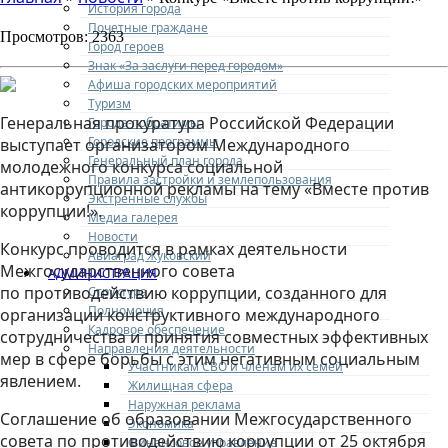
История города
Почетные граждане
Просмотров: 2363
Город героев
Знак «За заслуги перед городом»
Афиша городских мероприятий
Туризм
Генеральная прокуратура Российской Федерации
Города-побратимы
Городские программы
выступает организатором Международного
Генеральный план города
молодежного конкурса социальной
Правила застройки и землепользования
антикоррупционной рекламы на тему «Вместе против
Экстренные службы
коррупции!».
Медиа галерея
Новости
Конкурс проводится в рамках деятельности
Авиаград Жуковский
Межгосударственного совета
АДМИНИСТРАЦИЯ
по противодействию коррупции, созданного для
Структура
Полномочия
организации конструктивного международного
Кадровое обеспечение
сотрудничества и принятия совместных эффективных
Направления деятельности
мер в сфере борьбы с этим негативным социальным
Участникам СВО и членам их семей
явлением.
Жилищная сфера
Наружная реклама
Соглашение об образовании Межгосударственного
Экономика
совета по противодействию коррупции от 25 октября
Финансовое управление