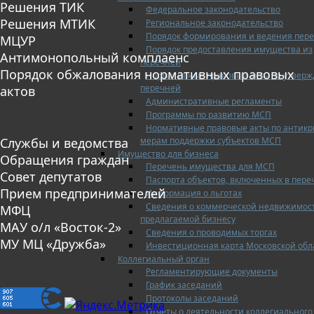
Решения ТИК
Федеральное законодательство
Решения МТИК
Региональное законодательство
Порядок формирования и ведения пер
МЦУР
Порядок предоставления имущества из
Антимонопольный комплаенс
перечней
Порядок обжалования нормативных правовых
Нормативные правовые акты по утвер
перечней
актов
Административные регламенты
Программы по развитию МСП
Нормативные правовые акты по антик
мерам поддержки субъектов МСП
Службы и ведомства
Имущество для бизнеса
Обращения граждан
Перечень имущества для МСП
Совет депутатов
Паспорта объектов, включенных в пере
Прием предпринимателей
Информация о льготах
Сведения о коммерческой недвижимос
МФЦ
предлагаемой бизнесу
МАУ о/л «Восток-2»
Сведения о проводимых торгах
МУ МЦ «Дружба»
Инвестиционная карта Московской обл
Коллегиальный орган
Регламентирующие документы
График заседаний
Протоколы заседаний
Отчеты о деятельности коллегиального