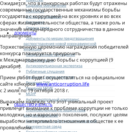
Ожидается, что в конкурсных работах будут отражены
Кадровое обеспечение
современные государственные механизмы борьбы
Приемная
государства с коррупцией на всех уровнях и во всех
Интернет-приемная
сферах жизнедеятельности общества, а также роль и
Регламент
Охрана труда
значение международного сотрудничества в данном
ДОКУМЕНТЫ
направлении.
Документы по мерам предотвращения
распространения новой коронавирусной
Торжественную церемонию награждения победителей
инфекции
конкурса планируется приурочить
Общественные обсуждения
к Международному дню борьбы с коррупцией (9
Постановления
декабря).
Антикоррупционная экспертиза
Публичные слушания
Прием работ будет осуществляться на официальном
Решения Совета депутатов
Решения ТИК
сайте конкурса
www.anticorruption.life
Решения МТИК
с 2 июля по 19 октября 2018 г.
МЦУР
Антимонопольный комплаенс
Выражаем надежду, что этот уникальный проект
ОБЩЕСТВО И ВЛАСТЬ
привлечет внимание к проблеме коррупции не только
Уполномоченный по защите прав
молодежи, но и взрослого поколения, послужит целям
предпринимателей
выработки нетерпимого отношения в обществе к ее
Коммерческий найм жилых помещений
Конкурентная среда
проявлениям.