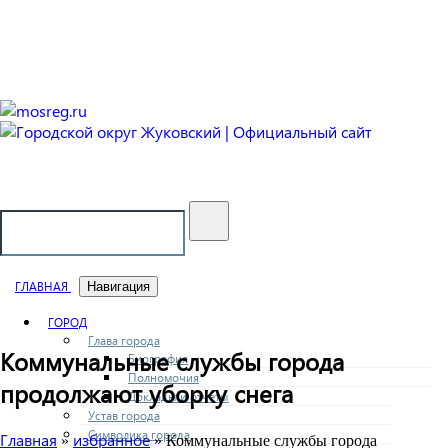
Городской округ Жуковский
Официальный сайт
ГЛАВНАЯ
Навигация
ГОРОД
Глава города
Коммунальные службы города
Биография
Полномочия
продолжают уборку снега
Доклады и отчеты
Устав города
Символика города
Главная
избранное
»
» Коммунальные службы города