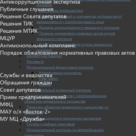
Антикоррупционная экспертиза
контроля
Публичные слушания
Программа профилактики
Решения Совета депутатов
Перечень сведений и документов, которые могут
запрашиваться у контролируемого лица
Решения ТИК
Доклады муниципального земельного контроля
Решения МТИК
Проекты нормативно-правовых актов отдела
МЦУР
земельного контроля
Антимонопольный комплаенс
Иные сведения о работе отдела земельного
контроля
Порядок обжалования нормативных правовых актов
Бюджет для граждан
Росреестр
Муниципальный финансовый контроль
Нормативные документы
Службы и ведомства
План работ
Обращения граждан
Отчеты
Совет депутатов
Муниципальный жилищный контроль
Реестр земельных участков с неоформленными
Прием предпринимателей
объектами недвижимого имущества
МФЦ
Перечень объектов недвижимого имущества г.о.
МАУ о/л «Восток-2»
Жуковский
МУ МЦ «Дружба»
Списки кандидатов в присяжные заседатели
Служба судебных приставов
Муниципальный контроль на автомобильном
транспорте