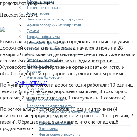
История города
продолжают уборку снега
Почетные граждане
Город героев
Просмотров: 2371
Знак «За заслуги перед городом»
Афиша городских мероприятий
Туризм
Города-побратимы
Коммунальные службы города продолжают очистку улично-
Городские программы
дорожной сети от снега. Снегопад начался в ночь на 28
Генеральный план города
января и продолжается до сих пор — синоптики уже назвали
Правила застройки и землепользования
Экстренные службы
его самым сильным с начала зимы. Администрация
Медиа галерея
Жуковского дала распоряжение организовать очистку и
Новости
обработку дорог и тротуаров в круглосуточном режиме.
Авиаград Жуковский
АДМИНИСТРАЦИЯ
По муниципальной сети дорог сегодня работали: 10 единиц
Структура
техники (3 комплексных дорожных машины, 3 трактора с
Полномочия
щётками, 2 трактора с песком, 1 погрузчик и 1 самосвал).
Кадровое обеспечение
Направления деятельности
По региональной сети работали: 9 единиц техники (4
Участникам СВО и членам их семей
комплексные дорожные машины, 2 трактора, 1 погрузчик, 2
Жилищная сфера
газели). Обращаем ваше внимание, что снегопад ещё
Наружная реклама
продолжается.
Экономика
Финансовое управление