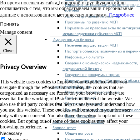
Во время посещения сайта Городской округ Жуковский вы
Нормативные правовые акты по утвержде
соглашаетесь с тем, что мы обрабатываем ваши персональные
перечней
Подробнее
данные с использованием метрических программ.
.
Административные регламенты
Программы по развитию МСП
Принять
Нормативные правовые акты по антикриз
Manage consent
мерам поддержки субъектов МСП
Имущество для бизнеса
Перечень имущества для МСП
Паспорта объектов, включенных в перечн
Close
Информация о льготах
Сведения о коммерческой недвижимости,
Privacy Overview
предлагаемой бизнесу
Сведения о проводимых торгах
Инвестиционная карта Московской област
This website uses cookies to improve your experience while you
Коллегиальный орган
navigate through the website. Out of these, the cookies that are
Регламентирующие документы
categorized as necessary are stored on your browser as they are
График заседаний
essential for the working of basic functionalities of the website. We
Протоколы заседаний
also use third-party cookies that help us analyze and understand how
Отчеты о деятельности коллегиального ор
you use this website. These cookies will be stored in your browser
only with your consent. You also have the option to opt-out of these
Иные документы
cookies. But opting out of some of these cookies may affect your
Материалы Корпорации МСП
browsing experience.
Вопрос-ответ
Necessary
Общие вопросы
Наполнение и актуализация перечней иму
Necessary