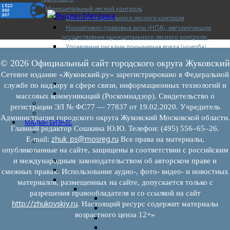
Муниципальный лесной контроль
Орган муниципального лесного контроля
Нормативно-правовые акты (НПА), регулирующие
осуществление муниципального лесного контроля:
Управление рисками причинения вреда (ущерба)
охраняемым законом ценностям при осуществлении
© 2026 Официальный сайт городского округа Жуковский
государственного контроля (надзора), муниципального
контроля
Сетевое издание «Жуковский.ру» зарегистрировано в Федеральной
Программа профилактики
службе по надзору в сфере связи, информационных технологий и
Доклады муниципального лесного контроля
массовых коммуникаций (Роскомнадзор). Свидетельство о
Муниципальный контроль за ЕТО
регистрации ЭЛ № ФС77 — 77837 от 19.02.2020. Учредитель
Муниципальный контроль в сфере благоустройства
Администрация городского округа Жуковский Московской области.
МАЛЫЙ БИЗНЕС
Главный редактор Сошкина Ю.Ю. Телефон: (495) 556–65–26.
Прием предпринимателей
zhuk_ps@mosreg.ru
E‑mail:
Все права на материалы,
Новости МСП
опубликованные на сайте, защищены в соответствии с российским
Поддержка МСП
Поддержка МСП
и международным законодательством об авторском праве и
Финансовая поддержка
смежных правах. Использование аудио-, фото- видео- и новостных
Имущественная поддержка
материалов, размещенных на сайте, допускается только с
Нормативно-правовые акты
разрешения правообладателя и со ссылкой на сайт
Федеральное законодательство
http://zhukovskiy.ru
. Настоящий ресурс содержит материалы
Региональное законодательство
возрастного ценза 12+»
Порядок формирования и ведения перечн
Порядок предоставления имущества из пе