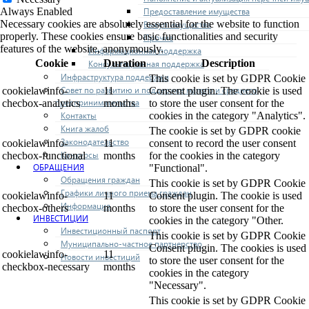
Предоставление имущества
Always Enabled
Necessary cookies are absolutely essential for the website to function
Выкуп имущества
properly. These cookies ensure basic functionalities and security
Прочие
features of the website, anonymously.
Информационная поддержка
Cookie
Duration
Description
Консультационная поддержка
Инфраструктура поддержки
This cookie is set by GDPR Cookie
Совет по развитию и поддержке малого и среднего
cookielawinfo-
11
Consent plugin. The cookie is used
предпринимательства
checbox-analytics
months
to store the user consent for the
Контакты
cookies in the category "Analytics".
Книга жалоб
The cookie is set by GDPR cookie
Законодательство
cookielawinfo-
11
consent to record the user consent
Конкурсы
checbox-functional
months
for the cookies in the category
ОБРАЩЕНИЯ
"Functional".
Обращения граждан
This cookie is set by GDPR Cookie
Графики личного приема граждан
cookielawinfo-
11
Consent plugin. The cookie is used
Информация
checbox-others
months
to store the user consent for the
ИНВЕСТИЦИИ
cookies in the category "Other.
Инвестиционный паспорт
This cookie is set by GDPR Cookie
Муниципально-частное партнерство
Consent plugin. The cookies is used
cookielawinfo-
11
Новости инвестиций
to store the user consent for the
checkbox-necessary
months
cookies in the category
"Necessary".
This cookie is set by GDPR Cookie