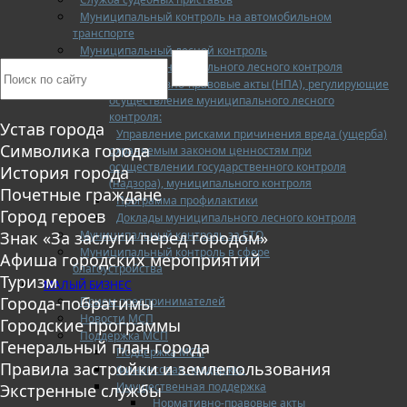
Муниципальный контроль на автомобильном
транспорте
Муниципальный лесной контроль
Орган муниципального лесного контроля
Нормативно-правовые акты (НПА), регулирующие
осуществление муниципального лесного
контроля:
Устав города
Управление рисками причинения вреда (ущерба)
Символика города
охраняемым законом ценностям при
осуществлении государственного контроля
История города
(надзора), муниципального контроля
Почетные граждане
Программа профилактики
Город героев
Доклады муниципального лесного контроля
Муниципальный контроль за ЕТО
Знак «За заслуги перед городом»
Муниципальный контроль в сфере
Афиша городских мероприятий
благоустройства
Туризм
МАЛЫЙ БИЗНЕС
Города-побратимы
Прием предпринимателей
Новости МСП
Городские программы
Поддержка МСП
Генеральный план города
Поддержка МСП
Правила застройки и землепользования
Финансовая поддержка
Имущественная поддержка
Экстренные службы
Нормативно-правовые акты