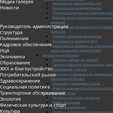
Медиа галерея
Федеральное законодательство
Новости
Региональное законодательство
Порядок формирования и ведения пер
Порядок предоставления имущества из
перечней
Руководитель администрации
Нормативные правовые акты по утвер
Структура
перечней
Административные регламенты
Полномочия
Программы по развитию МСП
Кадровое обеспечение
Нормативные правовые акты по антик
НЦА
мерам поддержки субъектов МСП
Имущество для бизнеса
Экономика
Перечень имущества для МСП
Образование
Паспорта объектов, включенных в пере
ЖКХ и благоустройство
Информация о льготах
Потребительский рынок
Сведения о коммерческой недвижимос
предлагаемой бизнесу
Здравоохранение
Сведения о проводимых торгах
Социальная политика
Инвестиционная карта Московской обл
Транспортное обслуживание
Коллегиальный орган
Регламентирующие документы
Экология
График заседаний
Физическая культура и спорт
Протоколы заседаний
Культура
Отчеты о деятельности коллегиального