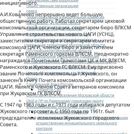
Противодействие коррупции
инициативного.
Общественные организации
ОМВД
А.И.Коваленко непрерывно ведет большую
Территориальная избирательная комиссия
общественную работу. Работал секретарем цеховой
Контрольно — счетная палата
комсомольской организации, секретарем бюро ВЛКСМ
Прокуратура города Жуковского
Управления строительства нового ЦАГИ (УСНЦ),
Главное управление регионального
государственного жилищного надзора и
заместителем секретаря и секретарем комитета
содержания территорий Московской области
комсомола ЦАГИ, членом бюро и заместителем
Госстройнадзор Московской области
секретаря Раменского горкома ВЛКСМ. Неоднократно
Муниципальное учреждение «Дирекция
награждался Почетными Грамотами ЦК и МК ВЛКСМ,
централизованного обеспечения городского округа
Раменского и Жуковского ГС ВЛКСМ. Ему присвоено
Жуковский Московской области» (МУ «ДЦО»)
Центр «Мои документы» г.о. Жуковский
звание Почетного комсомольца г.Жуковского, он
Опека
занесен в Книгу Почета комсомольской организации
Социальный фонд России
ЦАГИ. Являлся членом Совета ветеранов комсомола
Новости СФР
при Жуковском ГK ВЛКСМ.
Центр занятости населения Московской области
ОНД и ПР по Раменскому городскому округу
С 1947 по 1963 годы и с 1971 года избирался депутатом
Муниципальный земельный контроль
Жуковского горсовета. С 1950 года по 1961г. был
Отдел земельного контроля
председателем исполкома Жуковского городского
Нормативно-правовые акты (НПА), регулирующие
осуществление муниципального земельного
Совета.
контроля