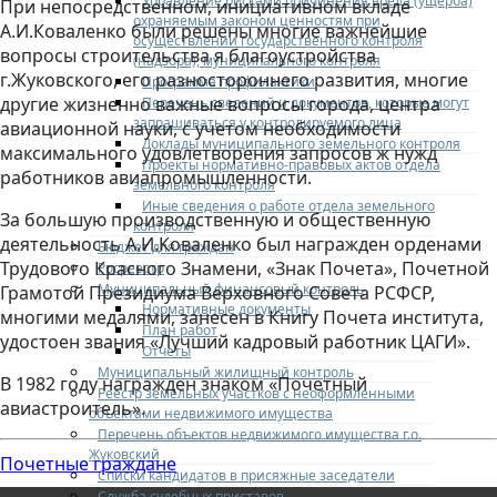
Управление рисками причинения вреда (ущерба)
При непосредственном, инициативном вкладе
охраняемым законом ценностям при
А.И.Коваленко были решены многие важнейшие
осуществлении государственного контроля
вопросы строительства я благоустройства
(надзора), муниципального контроля
г.Жуковского, его разностороннего развития, многие
Программа профилактики
другие жизненно важные вопросы города, центра
Перечень сведений и документов, которые могут
запрашиваться у контролируемого лица
авиационной науки, с учетом необходимости
Доклады муниципального земельного контроля
максимального удовлетворения запросов ж нужд
Проекты нормативно-правовых актов отдела
работников авиапромышленности.
земельного контроля
Иные сведения о работе отдела земельного
За большую производственную и общественную
контроля
деятельность А.И.Коваленко был награжден орденами
Бюджет для граждан
Трудового Красного Знамени, «Знак Почета», Почетной
Росреестр
Муниципальный финансовый контроль
Грамотой Президиума Верховного Совета РСФСР,
Нормативные документы
многими медалями, занесен в Книгу Почета института,
План работ
удостоен звания «Лучший кадровый работник ЦАГИ».
Отчеты
Муниципальный жилищный контроль
В 1982 году награжден знаком «Почетный
Реестр земельных участков с неоформленными
авиастроитель».
объектами недвижимого имущества
Перечень объектов недвижимого имущества г.о.
Жуковский
Почетные граждане
Списки кандидатов в присяжные заседатели
Служба судебных приставов