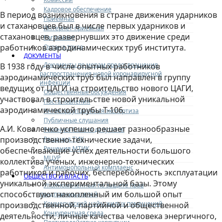
Кадровое обеспечение
В период возникновения в стране движения ударников
Приемная
и стахановцев был в числе первых ударников и
Интернет-приемная
стахановцев, развернувших это движение среди
Регламент
работников аэродинамических труб института.
Охрана труда
ДОКУМЕНТЫ
Документы по мерам предотвращения
В 1938 году в числе опытных работников
распространения новой коронавирусной
аэродинамических труб был направлен в группу
инфекции
ведущих от ЦАГИ на строительство нового ЦАГИ,
Общественные обсуждения
участвовал в строительстве новой уникальной
Постановления
аэродинамической трубы Т-106.
Антикоррупционная экспертиза
Публичные слушания
А.И. Коваленко успешно решает разнообразные
Решения Совета депутатов
производственно-технические задачи,
Решения ТИК
Решения МТИК
обеспечивающие успех деятельности большого
МЦУР
коллектива ученых, инженерно-технических
Антимонопольный комплаенс
работников и рабочих, бесперебойность эксплуатации
ОБЩЕСТВО И ВЛАСТЬ
уникальной экспериментальной базы. Этому
Уполномоченный по защите прав
способствуют накопленный им большой опыт
предпринимателей
Коммерческий найм жилых помещений
производственной, партийной и общественной
Конкурентная среда
деятельности, личные качества человека энергичного,