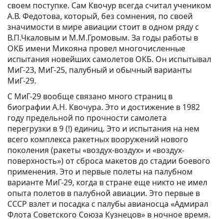
своем поступке. Сам Квочур всегда считал учеником
А.В. Федотова, который, без сомнения, по своей
значимости в мире авиации стоит в одном ряду с
В.П.Чкаловым и М.М.Громовым. За годы работы в
ОКБ имени Микояна провел многочисленные
испытания новейших самолетов ОКБ. Он испытывал
МиГ-23, МиГ-25, палубный и обычный варианты
МиГ-29.
С МиГ-29 вообще связано много страниц в
биографии А.Н. Квочура. Это и достижение в 1982
году предельной по прочности самолета
перегрузки в 9 (!) единиц. Это и испытания на нем
всего комплекса ракетных вооружений нового
поколения (ракеты «воздух-воздух» и «воздух-
поверхность») от сброса макетов до стадии боевого
применения. Это и первые полеты на палубном
варианте МиГ-29, когда в стране еще никто не имел
опыта полетов в палубной авиации. Это первые в
СССР взлет и посадка с палубы авианосца «Адмирал
Флота Советского Союза Кузнецов» в ночное время.