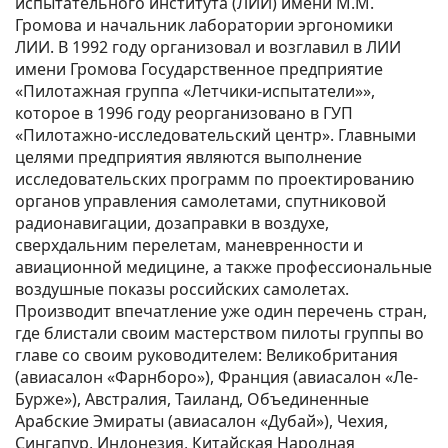
испытательного института (ЛИИ) имени М.М.
Громова и начальник лаборатории эргономики
ЛИИ. В 1992 году организовал и возглавил в ЛИИ
имени Громова Государственное предприятие
«Пилотажная группа «Летчики-испытатели»»,
которое в 1996 году реорганизовано в ГУП
«Пилотажно-исследовательский центр». Главными
целями предприятия являются выполнение
исследовательских программ по проектированию
органов управления самолетами, спутниковой
радионавигации, дозаправки в воздухе,
сверхдальним перелетам, маневренности и
авиационной медицине, а также профессиональные
воздушные показы российских самолетах.
Производит впечатление уже один перечень стран,
где блистали своим мастерством пилоты группы во
главе со своим руководителем: Великобритания
(авиасалон «Фарнборо»), Франция (авиасалон «Ле-
Бурже»), Австралия, Таиланд, Объединенные
Арабские Эмираты (авиасалон «Дубай»), Чехия,
Сингапур, Индонезия, Китайская Народная