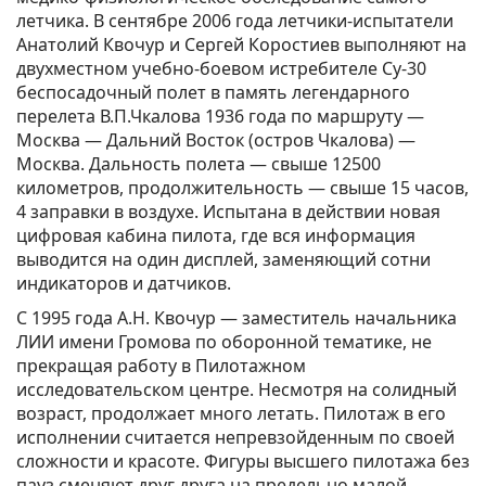
летчика. В сентябре 2006 года летчики-испытатели
Анатолий Квочур и Сергей Коростиев выполняют на
двухместном учебно-боевом истребителе Су-30
беспосадочный полет в память легендарного
перелета В.П.Чкалова 1936 года по маршруту —
Москва — Дальний Восток (остров Чкалова) —
Москва. Дальность полета — свыше 12500
километров, продолжительность — свыше 15 часов,
4 заправки в воздухе. Испытана в действии новая
цифровая кабина пилота, где вся информация
выводится на один дисплей, заменяющий сотни
индикаторов и датчиков.
С 1995 года А.Н. Квочур — заместитель начальника
ЛИИ имени Громова по оборонной тематике, не
прекращая работу в Пилотажном
исследовательском центре. Несмотря на солидный
возраст, продолжает много летать. Пилотаж в его
исполнении считается непревзойденным по своей
сложности и красоте. Фигуры высшего пилотажа без
пауз сменяют друг друга на предельно малой