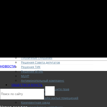
Кадровое обеспечение
Приемная
Интернет-приемная
Регламент
Охрана труда
ДОКУМЕНТЫ
Документы по мерам предотвращения
распространения новой коронавирусной
инфекции
Общественные обсуждения
Постановления
Антикоррупционная экспертиза
Публичные слушания
Решения Совета депутатов
новости
Решения ТИК
Решения МТИК
МЦУР
Антимонопольный комплаенс
ОБЩЕСТВО И ВЛАСТЬ
Уполномоченный по защите прав
предпринимателей
Коммерческий найм жилых помещений
Конкурентная среда