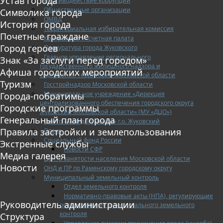
Устав города
Противодействие коррупции
Общественные организации
Символика города
ОМВД
История города
Территориальная избирательная комиссия
Почетные граждане
Контрольно — счетная палата
Город героев
Прокуратура города Жуковского
Главное управление регионального
Знак «За заслуги перед городом»
государственного жилищного надзора и
Афиша городских мероприятий
содержания территорий Московской области
Туризм
Госстройнадзор Московской области
Муниципальное учреждение «Дирекция
Города-побратимы
централизованного обеспечения городского округа
Городские программы
Жуковский Московской области» (МУ «ДЦО»)
Генеральный план города
Центр «Мои документы» г.о. Жуковский
Правила застройки и землепользования
Опека
Социальный фонд России
Экстренные службы
Новости СФР
Медиа галерея
Центр занятости населения Московской области
Новости
ОНД и ПР по Раменскому городскому округу
Муниципальный земельный контроль
Отдел земельного контроля
Нормативно-правовые акты (НПА), регулирующие
Руководитель администрации
осуществление муниципального земельного
контроля
Структура