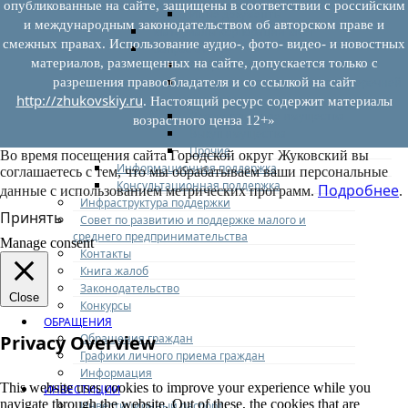
опубликованные на сайте, защищены в соответствии с российским
Иные документы
и международным законодательством об авторском праве и
Материалы Корпорации МСП
смежных правах. Использование аудио-, фото- видео- и новостных
Вопрос-ответ
материалов, размещенных на сайте, допускается только с
Общие вопросы
Наполнение и актуализация перечней
разрешения правообладателя и со ссылкой на сайт
имущества
http://zhukovskiy.ru
. Настоящий ресурс содержит материалы
Предоставление имущества
возрастного ценза 12+»
Выкуп имущества
Прочие
Во время посещения сайта Городской округ Жуковский вы
Информационная поддержка
соглашаетесь с тем, что мы обрабатываем ваши персональные
Консультационная поддержка
Подробнее
данные с использованием метрических программ.
.
Инфраструктура поддержки
Принять
Совет по развитию и поддержке малого и
среднего предпринимательства
Manage consent
Контакты
Книга жалоб
Законодательство
Close
Конкурсы
ОБРАЩЕНИЯ
Обращения граждан
Privacy Overview
Графики личного приема граждан
Информация
This website uses cookies to improve your experience while you
ИНВЕСТИЦИИ
navigate through the website. Out of these, the cookies that are
Инвестиционный паспорт