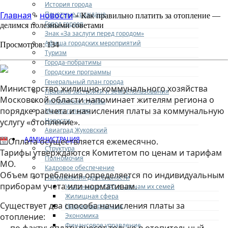
История города
Почетные граждане
Главная
новости
»
» Как правильно платить за отопление —
Город героев
делимся полезными советами
Знак «За заслуги перед городом»
Афиша городских мероприятий
Просмотров: 134
Туризм
Города-побратимы
Городские программы
Генеральный план города
Министерство жилищно-коммунального хозяйства
Правила застройки и землепользования
Московской области напоминает жителям региона о
Экстренные службы
порядке расчета и начисления платы за коммунальную
Медиа галерея
Новости
услугу «отопление».
Авиаград Жуковский
АДМИНИСТРАЦИЯ
Оплата осуществляется ежемесячно.
Структура
Тарифы утверждаются Комитетом по ценам и тарифам
Полномочия
МО.
Кадровое обеспечение
Объем потребления определяется по индивидуальным
Направления деятельности
приборам учета или нормативам.
Участникам СВО и членам их семей
Жилищная сфера
Существует два способа начисления платы за
Наружная реклама
Экономика
отопление:
Финансовое управление