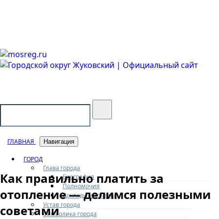
Городской округ Жуковский
Официальный сайт
ГЛАВНАЯ
Навигация
ГОРОД
Глава города
Как правильно платить за
Биография
Полномочия
отопление — делимся полезными
Доклады и отчеты
Устав города
советами
Символика города