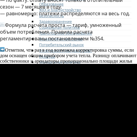
— по факту: оплату вносят только в отопительный
Образование
сезон — 7 месяцев в году.
ЖКХ и благоустройство
— равномерно: платежи распределяются на весь год.
Безопасность
Здравоохранение
Формула расчета проста — тариф, умноженный
Социальная политика
объем потребления. Правила расчета
Транспортное обслуживание
регламентированы постановлением №354.
Технологические схемы
Потребительский рынок
Отметим, что раз в год возможна корректировка суммы, если
Физическая культура и спорт
дом оснащен общим прибором учета тепла. Разницу оплачивают
Культура
собственники и арендаторы пропорционально площади жилья
Молодежная политика
Комиссия по делам несовершеннолетних и
защите их прав
Оценка регулирующего воздействия
Градостроительная деятельность
Дорожная деятельность
Архивное дело
Муниципальные учреждения
Контакты
СОВЕТ ДЕПУТАТОВ
Структура
Депутаты
О Совете депутатов
Комиссии