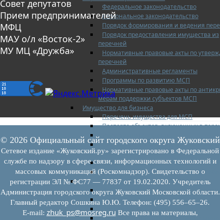
Совет депутатов
Федеральное законодательство
Прием предпринимателей
Региональное законодательство
Порядок формирования и ведения пер
МФЦ
Порядок предоставления имущества из
МАУ о/л «Восток-2»
перечней
МУ МЦ «Дружба»
Нормативные правовые акты по утвер
перечней
Административные регламенты
Программы по развитию МСП
Нормативные правовые акты по антик
мерам поддержки субъектов МСП
Имущество для бизнеса
Перечень имущества для МСП
Паспорта объектов, включенных в пере
Информация о льготах
© 2026 Официальный сайт городского округа Жуковский
Сведения о коммерческой недвижимос
Сетевое издание «Жуковский.ру» зарегистрировано в Федеральной
предлагаемой бизнесу
службе по надзору в сфере связи, информационных технологий и
Сведения о проводимых торгах
массовых коммуникаций (Роскомнадзор). Свидетельство о
Инвестиционная карта Московской обл
Коллегиальный орган
регистрации ЭЛ № ФС77 — 77837 от 19.02.2020. Учредитель
Регламентирующие документы
Администрация городского округа Жуковский Московской области.
График заседаний
Главный редактор Сошкина Ю.Ю. Телефон: (495) 556–65–26.
Протоколы заседаний
zhuk_ps@mosreg.ru
E‑mail:
Все права на материалы,
Отчеты о деятельности коллегиального