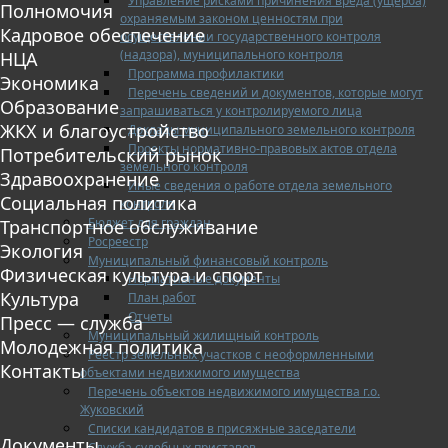
Управление рисками причинения вреда (ущерба)
Полномочия
охраняемым законом ценностям при
Кадровое обеспечение
осуществлении государственного контроля
(надзора), муниципального контроля
НЦА
Программа профилактики
Экономика
Перечень сведений и документов, которые могут
Образование
запрашиваться у контролируемого лица
ЖКХ и благоустройство
Доклады муниципального земельного контроля
Проекты нормативно-правовых актов отдела
Потребительский рынок
земельного контроля
Здравоохранение
Иные сведения о работе отдела земельного
Социальная политика
контроля
Бюджет для граждан
Транспортное обслуживание
Росреестр
Экология
Муниципальный финансовый контроль
Физическая культура и спорт
Нормативные документы
Культура
План работ
Отчеты
Пресс — служба
Муниципальный жилищный контроль
Молодежная политика
Реестр земельных участков с неоформленными
Контакты
объектами недвижимого имущества
Перечень объектов недвижимого имущества г.о.
Жуковский
Списки кандидатов в присяжные заседатели
Документы
Служба судебных приставов