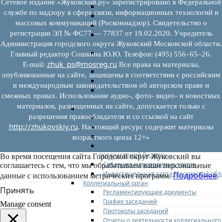
Сетевое издание «Жуковский.ру» зарегистрировано в Федеральной
Федеральное законодательство
службе по надзору в сфере связи, информационных технологий и
Региональное законодательство
массовых коммуникаций (Роскомнадзор). Свидетельство о
Порядок формирования и ведения пер
регистрации ЭЛ № ФС77 — 77837 от 19.02.2020. Учредитель
Порядок предоставления имущества из
перечней
Администрация городского округа Жуковский Московской области.
Нормативные правовые акты по утвер
Главный редактор Сошкина Ю.Ю. Телефон: (495) 556–65–26.
перечней
zhuk_ps@mosreg.ru
E‑mail:
Все права на материалы,
Административные регламенты
опубликованные на сайте, защищены в соответствии с российским
Программы по развитию МСП
и международным законодательством об авторском праве и
Нормативные правовые акты по антик
смежных правах. Использование аудио-, фото- видео- и новостных
мерам поддержки субъектов МСП
материалов, размещенных на сайте, допускается только с
Имущество для бизнеса
разрешения правообладателя и со ссылкой на сайт
Перечень имущества для МСП
http://zhukovskiy.ru
Паспорта объектов, включенных в пере
. Настоящий ресурс содержит материалы
Информация о льготах
возрастного ценза 12+»
Сведения о коммерческой недвижимос
предлагаемой бизнесу
Во время посещения сайта Городской округ Жуковский вы
Сведения о проводимых торгах
соглашаетесь с тем, что мы обрабатываем ваши персональные
Инвестиционная карта Московской обл
Подробнее
данные с использованием метрических программ.
.
Коллегиальный орган
Принять
Регламентирующие документы
График заседаний
Manage consent
Протоколы заседаний
Отчеты о деятельности коллегиального