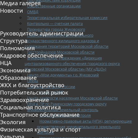
Противодействие коррупции
Медиа галерея
Общественные организации
Новости
ОМВД
Территориальная избирательная комиссия
Контрольно — счетная палата
Прокуратура города Жуковского
Руководитель администрации
Главное управление регионального
Структура
государственного жилищного надзора и
содержания территорий Московской области
Полномочия
Госстройнадзор Московской области
Кадровое обеспечение
Муниципальное учреждение «Дирекция
НЦА
централизованного обеспечения городского округа
Жуковский Московской области» (МУ «ДЦО»)
Экономика
Центр «Мои документы» г.о. Жуковский
Образование
Опека
ЖКХ и благоустройство
Социальный фонд России
Потребительский рынок
Новости СФР
Центр занятости населения Московской области
Здравоохранение
ОНД и ПР по Раменскому городскому округу
Социальная политика
Муниципальный земельный контроль
Транспортное обслуживание
Отдел земельного контроля
Экология
Нормативно-правовые акты (НПА), регулирующие
осуществление муниципального земельного
Физическая культура и спорт
контроля
Культура