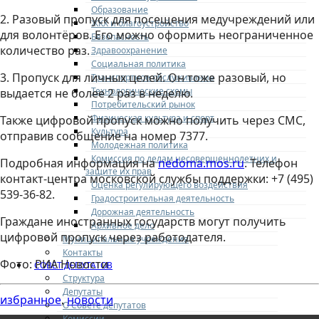
Образование
2. Разовый пропуск для посещения медучреждений или
ЖКХ и благоустройство
для волонтёров. Его можно оформить неограниченное
Безопасность
количество раз.
Здравоохранение
Социальная политика
3. Пропуск для личных целей. Он тоже разовый, но
Транспортное обслуживание
Технологические схемы
выдается не более 2 раз в неделю.
Потребительский рынок
Физическая культура и спорт
Также цифровой пропуск можно получить через СМС,
Культура
отправив сообщение на номер 7377.
Молодежная политика
Комиссия по делам несовершеннолетних и
Подробная информация на
nedoma.mos.ru
. Телефон
защите их прав
контакт-центра московской службы поддержки: +7 (495)
Оценка регулирующего воздействия
539-36-82.
Градостроительная деятельность
Дорожная деятельность
Граждане иностранных государств могут получить
Архивное дело
цифровой пропуск через работодателя.
Муниципальные учреждения
Контакты
Фото: РИА Новости
СОВЕТ ДЕПУТАТОВ
Структура
Депутаты
избранное
новости
,
О Совете депутатов
Комиссии