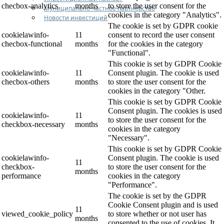
checbox-analytics
months
to store the user consent for the
Муниципально-частное партнерство
cookies in the category "Analytics".
Новости инвестиций
The cookie is set by GDPR cookie
cookielawinfo-
11
consent to record the user consent
checbox-functional
months
for the cookies in the category
"Functional".
This cookie is set by GDPR Cookie
cookielawinfo-
11
Consent plugin. The cookie is used
checbox-others
months
to store the user consent for the
cookies in the category "Other.
This cookie is set by GDPR Cookie
Consent plugin. The cookies is used
cookielawinfo-
11
to store the user consent for the
checkbox-necessary
months
cookies in the category
"Necessary".
This cookie is set by GDPR Cookie
cookielawinfo-
Consent plugin. The cookie is used
11
checkbox-
to store the user consent for the
months
performance
cookies in the category
"Performance".
The cookie is set by the GDPR
Cookie Consent plugin and is used
11
viewed_cookie_policy
to store whether or not user has
months
consented to the use of cookies. It