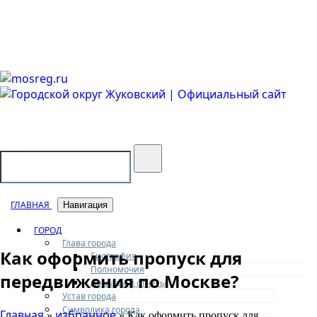
Городской округ Жуковский
Официальный сайт
ГЛАВНАЯ
Навигация
ГОРОД
Глава города
Как оформить пропуск для
Биография
Полномочия
передвижения по Москве?
Доклады и отчеты
Устав города
Символика города
Главная
избранное
»
» Как оформить пропуск для