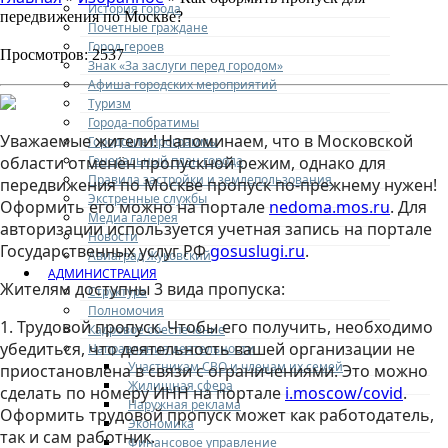
История города
передвижения по Москве?
Почетные граждане
Город героев
Просмотров: 2537
Знак «За заслуги перед городом»
Афиша городских мероприятий
Туризм
Города-побратимы
Уважаемые жители! Напоминаем, что в Московской
Городские программы
Генеральный план города
области отменён пропускной режим, однако для
Правила застройки и землепользования
передвижения по Москве пропуск по-прежнему нужен!
Экстренные службы
Оформить его можно на портале
nedoma.mos.ru
. Для
Медиа галерея
авторизации используется учетная запись на портале
Новости
Государственных услуг РФ
gosuslugi.ru
.
Авиаград Жуковский
АДМИНИСТРАЦИЯ
Жителям доступны 3 вида пропуска:
Структура
Полномочия
1. Трудовой пропуск. Чтобы его получить, необходимо
Кадровое обеспечение
убедиться, что деятельность вашей организации не
Направления деятельности
Участникам СВО и членам их семей
приостановлена в связи с ограничениями. Это можно
Жилищная сфера
сделать по номеру ИНН на портале
i.moscow/covid
.
Наружная реклама
Оформить трудовой пропуск может как работодатель,
Экономика
так и сам работник.
Финансовое управление