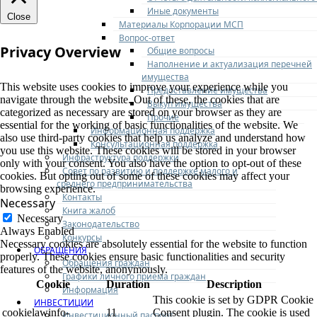
Иные документы
Close
Материалы Корпорации МСП
Вопрос-ответ
Privacy Overview
Общие вопросы
Наполнение и актуализация перечней
имущества
This website uses cookies to improve your experience while you
Предоставление имущества
navigate through the website. Out of these, the cookies that are
Выкуп имущества
categorized as necessary are stored on your browser as they are
Прочие
essential for the working of basic functionalities of the website. We
Информационная поддержка
also use third-party cookies that help us analyze and understand how
Консультационная поддержка
you use this website. These cookies will be stored in your browser
Инфраструктура поддержки
only with your consent. You also have the option to opt-out of these
Совет по развитию и поддержке малого и
cookies. But opting out of some of these cookies may affect your
среднего предпринимательства
browsing experience.
Контакты
Necessary
Книга жалоб
Necessary
Законодательство
Always Enabled
Конкурсы
Necessary cookies are absolutely essential for the website to function
ОБРАЩЕНИЯ
properly. These cookies ensure basic functionalities and security
Обращения граждан
features of the website, anonymously.
Графики личного приема граждан
Cookie
Duration
Description
Информация
This cookie is set by GDPR Cookie
ИНВЕСТИЦИИ
cookielawinfo-
11
Consent plugin. The cookie is used
Инвестиционный паспорт