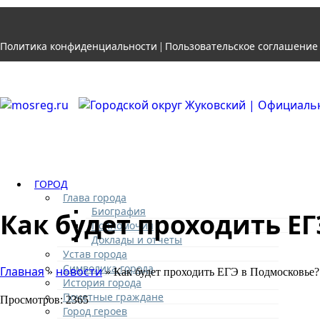
Политика конфиденциальности
Пользовательское соглашение
|
ГОРОД
Глава города
Биография
Как будет проходить Е
Полномочия
Доклады и отчеты
Устав города
Символика города
Главная
новости
»
» Как будет проходить ЕГЭ в Подмосковье?
История города
Почетные граждане
Просмотров: 2365
Город героев