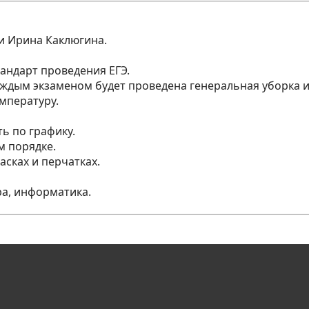
и Ирина Каклюгина.
тандарт проведения ЕГЭ.
каждым экзаменом будет проведена генеральная уборка 
емпературу.
ь по графику.
м порядке.
асках и перчатках.
ра, информатика.