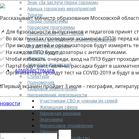
Знак «За заслуги перед городом»
Афиша городских мероприятий
Туризм
Рассказывает министр образования Московской област
Города-побратимы
⠀
Городские программы
📌 Для безопасности выпускников и педагогов принят с
Генеральный план города
✅ Во всех пунктах проведения экзаменов (ППЭ) перед 
Правила застройки и землепользования
✅ При входе у детей и организаторов будут измерять т
Экстренные службы
✅ На каждом ППЭ будут дозаторы с антисептиками.
Медиа галерея
Новости
✅ Чтобы избежать очереди, вход на ППЭ будет проходит
Авиаград Жуковский
✅ Парты будут расставлены, рассадка будет в шахматно
АДМИНИСТРАЦИЯ
✅ Организаторы пройдут тест на COVID-2019 и будут в м
Структура
⠀
Полномочия
❗Первый экзамен пройдет 3 июля – география, литерату
Кадровое обеспечение
Направления деятельности
Участникам СВО и членам их семей
новости
Жилищная сфера
Наружная реклама
Экономика
Финансовое управление
Образование
ЖКХ и благоустройство