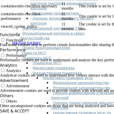
контроля (надзора), муниципального
11
cookielawinfo-checkbox-necessary
This cookie is set by
контроля
months
Программа профилактики
cookielawinfo-checkbox-
11
This cookie is set by
Доклады муниципального лесного
performance
months
контроля
11
The cookie is set by 
viewed_cookie_policy
Муниципальный контроль за ЕТО
months
data.
Муниципальный контроль в сфере
Functional
благоустройства
Functional
МАЛЫЙ БИЗНЕС
Functional cookies help to perform certain functionalities like sharing t
Прием предпринимателей
Performance
Новости МСП
Performance
Поддержка МСП
Performance cookies are used to understand and analyze the key performa
Поддержка МСП
Analytics
Финансовая поддержка
Analytics
Имущественная поддержка
Analytical cookies are used to understand how visitors interact with the
Нормативно-правовые акты
Advertisement
Федеральное законодательство
Advertisement
Региональное законодательство
Advertisement cookies are used to provide visitors with relevant ads a
Порядок формирования и ведени
Others
перечней
Others
Порядок предоставления имущест
Other uncategorized cookies are those that are being analyzed and have 
перечней
SAVE & ACCEPT
Нормативные правовые акты по