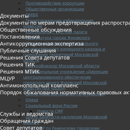
Противодействие коррупции
Общественные организации
ОМВД
Документы
Территориальная избирательная
Документы по мерам предотвращения распростр
комиссия
Общественные обсуждения
Контрольно — счетная палата
Постановления
Прокуратура города Жуковского
Антикоррупционная экспертиза
Главное управление регионального
государственного жилищного надзора и
Публичные слушания
содержания территорий Московской
Решения Совета депутатов
области
Решения ТИК
Госстройнадзор Московской области
Решения МТИК
Муниципальное учреждение «Дирекция
централизованного обеспечения
МЦУР
городского округа Жуковский Московской
Антимонопольный комплаенс
области» (МУ «ДЦО»)
Порядок обжалования нормативных правовых ак
Центр «Мои документы» г.о. Жуковский
Опека
Социальный фонд России
Новости СФР
Службы и ведомства
Центр занятости населения Московской
Обращения граждан
области
Совет депутатов
ОНД и ПР по Раменскому городскому