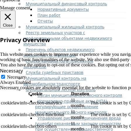
Муниципальный финансовый контроль
Manage consent
Нормативные документы
План работ
Отчеты
Close
Муниципальный жилищный контроль
Реестр земельных участков с
неоформленными объектами недвижимого
Privacy Overview
имущества
Перечень объектов недвижимого
This website uses cookies to improve your experience while you navigate
имущества г.о. Жуковский
working of basic functionalities of the website. We also use third-part
Списки кандидатов в присяжные
You also have the option to opt-out of these cookies. But opting out o
заседатели
Necessary
Служба судебных приставов
Necessary
Муниципальный контроль на
Always Enabled
автомобильном транспорте
Necessary cookies are absolutely essential for the website to function p
Муниципальный лесной контроль
Cookie
Duration
Орган муниципального лесного контроля
11
Нормативно-правовые акты (НПА),
cookielawinfo-checbox-analytics
This cookie is set by
months
регулирующие осуществление
муниципального лесного контроля:
11
cookielawinfo-checbox-functional
The cookie is set by 
months
Управление рисками причинения вреда
(ущерба) охраняемым законом ценностям
11
cookielawinfo-checbox-others
This cookie is set by
при осуществлении государственного
months