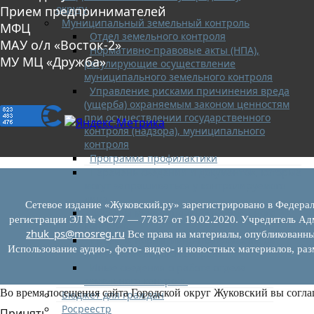
округу
Прием предпринимателей
Муниципальный земельный контроль
МФЦ
Отдел земельного контроля
МАУ о/л «Восток-2»
Нормативно-правовые акты (НПА),
МУ МЦ «Дружба»
регулирующие осуществление
муниципального земельного контроля
Управление рисками причинения вреда
(ущерба) охраняемым законом ценностям
при осуществлении государственного
контроля (надзора), муниципального
контроля
Программа профилактики
Перечень сведений и документов, которые
могут запрашиваться у контролируемого
лица
Сетевое издание «Жуковский.ру» зарегистрировано в Федерал
Доклады муниципального земельного
регистрации ЭЛ № ФС77 — 77837 от 19.02.2020. Учредитель Адм
контроля
zhuk_ps@mosreg.ru
Все права на материалы, опубликованны
Проекты нормативно-правовых актов
Использование аудио-, фото- видео- и новостных материалов, ра
отдела земельного контроля
Иные сведения о работе отдела
земельного контроля
Во время посещения сайта Городской округ Жуковский вы согла
Бюджет для граждан
Росреестр
Принять