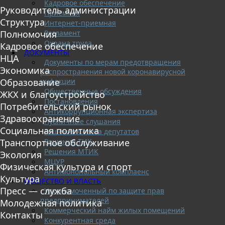
Кадровое обеспечение
Руководитель администрации
Приемная
Структура
Интернет-приемная
Регламент
Полномочия
Охрана труда
Кадровое обеспечение
ДОКУМЕНТЫ
НЦА
Документы по мерам предотвращения
Экономика
распространения новой коронавирусной
инфекции
Образование
Общественные обсуждения
ЖКХ и благоустройство
Постановления
Потребительский рынок
Антикоррупционная экспертиза
Здравоохранение
Публичные слушания
Социальная политика
Решения Совета депутатов
Решения ТИК
Транспортное обслуживание
Решения МТИК
Экология
МЦУР
Физическая культура и спорт
Антимонопольный комплаенс
Культура
ОБЩЕСТВО И ВЛАСТЬ
Пресс — служба
Уполномоченный по защите прав
предпринимателей
Молодежная политика
Коммерческий найм жилых помещений
Контакты
Конкурентная среда