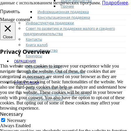
Выкуп имущества
Подробнее
данные с использованием метрических программ.
.
Прочие
Принять
Информационная поддержка
Консультационная поддержка
Manage consent
Инфраструктура поддержки
Совет по развитию и поддержке малого и среднего
предпринимательства
Close
Контакты
Книга жалоб
Privacy Overview
Законодательство
Конкурсы
ОБРАЩЕНИЯ
This website uses cookies to improve your experience while you
Обращения граждан
navigate through the website. Out of these, the cookies that are
Графики личного приема граждан
categorized as necessary are stored on your browser as they are
Информация
essential for the working of basic functionalities of the website. We
ИНВЕСТИЦИИ
also use third-party cookies that help us analyze and understand how
Инвестиционный паспорт
you use this website. These cookies will be stored in your browser
Муниципально-частное партнерство
only with your consent. You also have the option to opt-out of these
Новости инвестиций
cookies. But opting out of some of these cookies may affect your
browsing experience.
Necessary
Necessary
Always Enabled
Necessary cookies are absolutely essential for the website to function