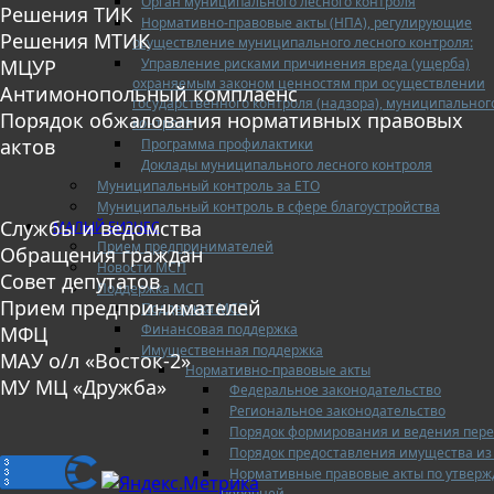
Орган муниципального лесного контроля
Решения ТИК
Нормативно-правовые акты (НПА), регулирующие
Решения МТИК
осуществление муниципального лесного контроля:
Управление рисками причинения вреда (ущерба)
МЦУР
охраняемым законом ценностям при осуществлении
Антимонопольный комплаенс
государственного контроля (надзора), муниципальног
Порядок обжалования нормативных правовых
контроля
актов
Программа профилактики
Доклады муниципального лесного контроля
Муниципальный контроль за ЕТО
Муниципальный контроль в сфере благоустройства
Службы и ведомства
МАЛЫЙ БИЗНЕС
Прием предпринимателей
Обращения граждан
Новости МСП
Совет депутатов
Поддержка МСП
Прием предпринимателей
Поддержка МСП
Финансовая поддержка
МФЦ
Имущественная поддержка
МАУ о/л «Восток-2»
Нормативно-правовые акты
МУ МЦ «Дружба»
Федеральное законодательство
Региональное законодательство
Порядок формирования и ведения пер
Порядок предоставления имущества из
Нормативные правовые акты по утвер
перечней