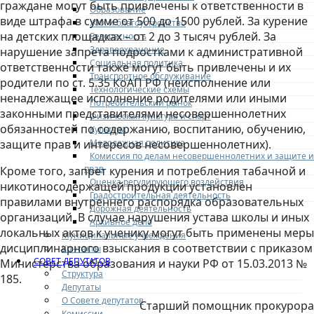
граждане могут быть привлечены к ответственности в
Образование
виде штрафа в сумме от 500 до 1500 рублей. За курение
ЖКХ и благоустройство
на детских площадках – от 2 до 3 тысяч рублей. За
Безопасность
Здравоохранение
нарушение запрета подростками к административной
Социальная политика
ответственности также могут быть привлечены и их
Транспортное обслуживание
родители по ст. 5.35 КоАП РФ (неисполнение или
Технологические схемы
ненадлежащее исполнение родителями или иными
Потребительский рынок
законными представителями несовершеннолетних
Физическая культура и спорт
обязанностей по содержанию, воспитанию, обучению,
Культура
Молодежная политика
защите прав и интересов несовершеннолетних).
Комиссия по делам несовершеннолетних и защите и
прав
Кроме того, запрет курения и потребления табачной и
Оценка регулирующего воздействия
никотиносодержащей продукции установлен
Градостроительная деятельность
правилами внутреннего распорядка образовательных
Дорожная деятельность
организаций. В случае нарушения устава школы и иных
Архивное дело
локальных актов к ученику могут быть применены меры
Муниципальные учреждения
дисциплинарного взыскания в соответствии с приказом
Контакты
СОВЕТ ДЕПУТАТОВ
Министерства образования и науки РФ от 15.03.2013 №
Структура
185.
Депутаты
О Совете депутатов
Старший помощник прокурора
Комиссии