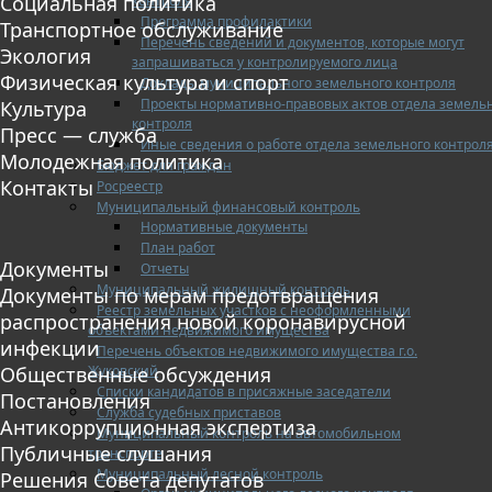
Социальная политика
контроля
Программа профилактики
Транспортное обслуживание
Перечень сведений и документов, которые могут
Экология
запрашиваться у контролируемого лица
Физическая культура и спорт
Доклады муниципального земельного контроля
Проекты нормативно-правовых актов отдела земель
Культура
контроля
Пресс — служба
Иные сведения о работе отдела земельного контрол
Молодежная политика
Бюджет для граждан
Контакты
Росреестр
Муниципальный финансовый контроль
Нормативные документы
План работ
Документы
Отчеты
Муниципальный жилищный контроль
Документы по мерам предотвращения
Реестр земельных участков с неоформленными
распространения новой коронавирусной
объектами недвижимого имущества
инфекции
Перечень объектов недвижимого имущества г.о.
Жуковский
Общественные обсуждения
Списки кандидатов в присяжные заседатели
Постановления
Служба судебных приставов
Антикоррупционная экспертиза
Муниципальный контроль на автомобильном
Публичные слушания
транспорте
Муниципальный лесной контроль
Решения Совета депутатов