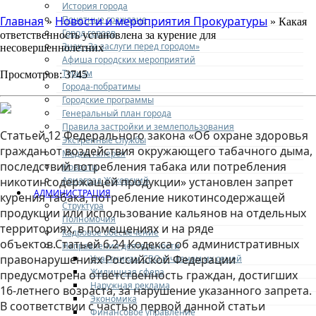
История города
Почетные граждане
Главная
Новости и мероприятия Прокуратуры
»
» Какая
Город героев
ответственность установлена за курение для
Знак «За заслуги перед городом»
несовершеннолетних
Афиша городских мероприятий
Туризм
Просмотров: 3745
Города-побратимы
Городские программы
Генеральный план города
Правила застройки и землепользования
Статьей 12 Федерального закона «Об охране здоровья
Экстренные службы
граждан от воздействия окружающего табачного дыма,
Медиа галерея
последствий потребления табака или потребления
Новости
Авиаград Жуковский
никотинсодержащей продукции» установлен запрет
АДМИНИСТРАЦИЯ
курения табака, потребление никотинсодержащей
Структура
продукции или использование кальянов на отдельных
Полномочия
территориях, в помещениях и на ряде
Кадровое обеспечение
объектов.Статьей 6.24 Кодекса об административных
Направления деятельности
правонарушениях Российской Федерации
Участникам СВО и членам их семей
Жилищная сфера
предусмотрена ответственность граждан, достигших
Наружная реклама
16-летнего возраста, за нарушение указанного запрета.
Экономика
В соответствии с частью первой данной статьи
Финансовое управление