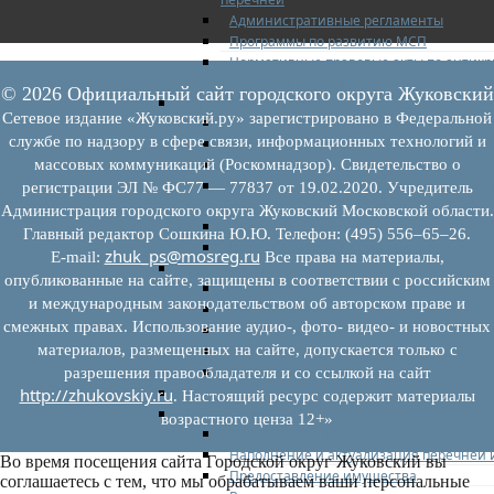
Административные регламенты
Программы по развитию МСП
Нормативные правовые акты по антик
поддержки субъектов МСП
© 2026 Официальный сайт городского округа Жуковский
Имущество для бизнеса
Сетевое издание «Жуковский.ру» зарегистрировано в Федеральной
Перечень имущества для МСП
службе по надзору в сфере связи, информационных технологий и
Паспорта объектов, включенных в пере
Информация о льготах
массовых коммуникаций (Роскомнадзор). Свидетельство о
Сведения о коммерческой недвижимост
регистрации ЭЛ № ФС77 — 77837 от 19.02.2020. Учредитель
бизнесу
Администрация городского округа Жуковский Московской области.
Сведения о проводимых торгах
Главный редактор Сошкина Ю.Ю. Телефон: (495) 556–65–26.
Инвестиционная карта Московской обл
zhuk_ps@mosreg.ru
E‑mail:
Все права на материалы,
Коллегиальный орган
опубликованные на сайте, защищены в соответствии с российским
Регламентирующие документы
и международным законодательством об авторском праве и
График заседаний
смежных правах. Использование аудио-, фото- видео- и новостных
Протоколы заседаний
материалов, размещенных на сайте, допускается только с
Отчеты о деятельности коллегиального
Иные документы
разрешения правообладателя и со ссылкой на сайт
Материалы Корпорации МСП
http://zhukovskiy.ru
. Настоящий ресурс содержит материалы
Вопрос-ответ
возрастного ценза 12+»
Общие вопросы
Наполнение и актуализация перечней
Во время посещения сайта Городской округ Жуковский вы
Предоставление имущества
соглашаетесь с тем, что мы обрабатываем ваши персональные