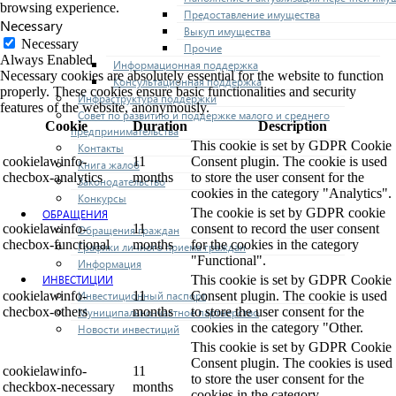
browsing experience.
Предоставление имущества
Necessary
Выкуп имущества
Necessary
Прочие
Always Enabled
Информационная поддержка
Necessary cookies are absolutely essential for the website to function
Консультационная поддержка
properly. These cookies ensure basic functionalities and security
Инфраструктура поддержки
features of the website, anonymously.
Совет по развитию и поддержке малого и среднего
Cookie
Duration
Description
предпринимательства
This cookie is set by GDPR Cookie
Контакты
cookielawinfo-
11
Consent plugin. The cookie is used
Книга жалоб
checbox-analytics
months
to store the user consent for the
Законодательство
cookies in the category "Analytics".
Конкурсы
The cookie is set by GDPR cookie
ОБРАЩЕНИЯ
cookielawinfo-
11
consent to record the user consent
Обращения граждан
checbox-functional
months
for the cookies in the category
Графики личного приема граждан
"Functional".
Информация
ИНВЕСТИЦИИ
This cookie is set by GDPR Cookie
Инвестиционный паспорт
cookielawinfo-
11
Consent plugin. The cookie is used
checbox-others
months
to store the user consent for the
Муниципально-частное партнерство
cookies in the category "Other.
Новости инвестиций
This cookie is set by GDPR Cookie
Consent plugin. The cookies is used
cookielawinfo-
11
to store the user consent for the
checkbox-necessary
months
cookies in the category