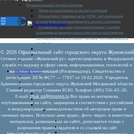
Муниципальный лесной контроль
Орган муниципального лесного контроля
Нормативно-правовые акты (НПА), регулирующие
осуществление муниципального лесного контроля:
Управление рисками причинения вреда (ущерба)
охраняемым законом ценностям при осуществлении
государственного контроля (надзора), муниципального
контроля
Программа профилактики
© 2026 Официальный сайт городского округа Жуковский
Доклады муниципального лесного контроля
Сетевое издание «Жуковский.ру» зарегистрировано в Федеральной
Муниципальный контроль за ЕТО
службе по надзору в сфере связи, информационных технологий и
Муниципальный контроль в сфере благоустройства
МАЛЫЙ БИЗНЕС
массовых коммуникаций (Роскомнадзор). Свидетельство о
Прием предпринимателей
регистрации ЭЛ № ФС77 — 77837 от 19.02.2020. Учредитель
Новости МСП
Администрация городского округа Жуковский Московской области.
Поддержка МСП
Главный редактор Сошкина Ю.Ю. Телефон: (495) 556–65–26.
Поддержка МСП
zhuk_ps@mosreg.ru
E‑mail:
Все права на материалы,
Финансовая поддержка
опубликованные на сайте, защищены в соответствии с российским
Имущественная поддержка
и международным законодательством об авторском праве и
Нормативно-правовые акты
смежных правах. Использование аудио-, фото- видео- и новостных
Федеральное законодательство
Региональное законодательство
материалов, размещенных на сайте, допускается только с
Порядок формирования и ведения перечн
разрешения правообладателя и со ссылкой на сайт
Порядок предоставления имущества из пе
http://zhukovskiy.ru
. Настоящий ресурс содержит материалы