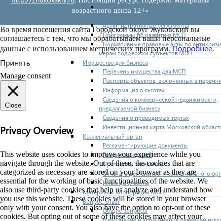
Нормативные правовые акты по утвержде
возрастного ценза 12+»
перечней
Административные регламенты
Во время посещения сайта Городской округ Жуковский вы
Программы по развитию МСП
соглашаетесь с тем, что мы обрабатываем ваши персональные
Нормативные правовые акты по антикриз
Подробнее
данные с использованием метрических программ.
.
мерам поддержки субъектов МСП
Принять
Имущество для бизнеса
Перечень имущества для МСП
Manage consent
Паспорта объектов, включенных в перечн
Информация о льготах
Сведения о коммерческой недвижимости,
Close
предлагаемой бизнесу
Сведения о проводимых торгах
Инвестиционная карта Московской област
Privacy Overview
Коллегиальный орган
Регламентирующие документы
This website uses cookies to improve your experience while you
График заседаний
navigate through the website. Out of these, the cookies that are
Протоколы заседаний
categorized as necessary are stored on your browser as they are
Отчеты о деятельности коллегиального ор
essential for the working of basic functionalities of the website. We
Иные документы
also use third-party cookies that help us analyze and understand how
Материалы Корпорации МСП
you use this website. These cookies will be stored in your browser
Вопрос-ответ
only with your consent. You also have the option to opt-out of these
Общие вопросы
cookies. But opting out of some of these cookies may affect your
Наполнение и актуализация перечней иму