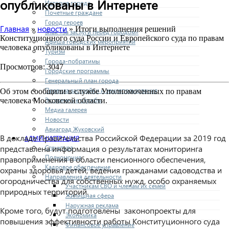
опубликованы в Интернете
История города
Почетные граждане
Город героев
Главная
новости
»
» Итоги выполнения решений
Знак «За заслуги перед городом»
Конституционного суда России и Европейского суда по правам
Афиша городских мероприятий
человека опубликованы в Интернете
Туризм
Города-побратимы
Просмотров: 3047
Городские программы
Генеральный план города
Правила застройки и землепользования
Об этом сообщили в службе Уполномоченных по правам
Экстренные службы
человека Московской области.
Медиа галерея
Новости
Авиаград Жуковский
В докладе Правительства Российской Федерации за 2019 год
АДМИНИСТРАЦИЯ
Структура
представлена информация о результатах мониторинга
Полномочия
правоприменения в области пенсионного обеспечения,
Кадровое обеспечение
охраны здоровья детей, ведения гражданами садоводства и
Направления деятельности
огородничества для собственных нужд, особо охраняемых
Участникам СВО и членам их семей
природных территорий.
Жилищная сфера
Наружная реклама
Кроме того, будут подготовлены законопроекты для
Экономика
повышения эффективности работы Конституционного суда
Финансовое управление