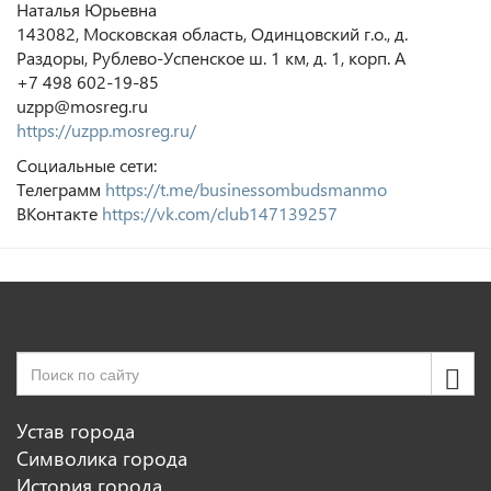
Наталья Юрьевна
143082, Московская область, Одинцовский г.о., д.
Раздоры, Рублево-Успенское ш. 1 км, д. 1, корп. А
+7 498 602-19-85
uzpp@mosreg.ru
https://uzpp.mosreg.ru/
Социальные сети:
Телеграмм
https://t.me/businessombudsmanmo
ВКонтакте
https://vk.com/club147139257
Устав города
Символика города
История города