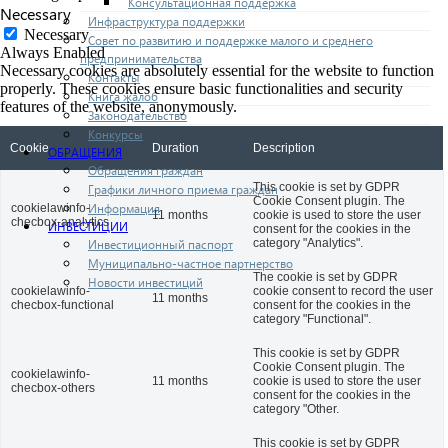
Консультационная поддержка
Necessary
Инфраструктура поддержки
Necessary
Совет по развитию и поддержке малого и среднего
Always Enabled
предпринимательства
Necessary cookies are absolutely essential for the website to function
Контакты
properly. These cookies ensure basic functionalities and security
Книга жалоб
features of the website, anonymously.
Законодательство
Конкурсы
Cookie
Duration
Description
ОБРАЩЕНИЯ
Обращения граждан
This cookie is set by GDPR
Графики личного приема граждан
Cookie Consent plugin. The
Информация
cookielawinfo-
11 months
cookie is used to store the user
checbox-analytics
ИНВЕСТИЦИИ
consent for the cookies in the
Инвестиционный паспорт
category "Analytics".
Муниципально-частное партнерство
The cookie is set by GDPR
Новости инвестиций
cookielawinfo-
cookie consent to record the user
11 months
checbox-functional
consent for the cookies in the
category "Functional".
This cookie is set by GDPR
Cookie Consent plugin. The
cookielawinfo-
11 months
cookie is used to store the user
checbox-others
consent for the cookies in the
category "Other.
This cookie is set by GDPR