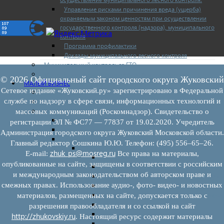
Управление рисками причинения вреда (ущерба)
охраняемым законом ценностям при осуществлении
государственного контроля (надзора), муниципального
контроля
Программа профилактики
Доклады муниципального лесного контроля
Муниципальный контроль за ЕТО
Муниципальный контроль в сфере благоустройства
© 2026 Официальный сайт городского округа Жуковский
МАЛЫЙ БИЗНЕС
Сетевое издание «Жуковский.ру» зарегистрировано в Федеральной
Прием предпринимателей
службе по надзору в сфере связи, информационных технологий и
Новости МСП
Поддержка МСП
массовых коммуникаций (Роскомнадзор). Свидетельство о
Поддержка МСП
регистрации ЭЛ № ФС77 — 77837 от 19.02.2020. Учредитель
Финансовая поддержка
Администрация городского округа Жуковский Московской области.
Имущественная поддержка
Главный редактор Сошкина Ю.Ю. Телефон: (495) 556–65–26.
Нормативно-правовые акты
zhuk_ps@mosreg.ru
E‑mail:
Все права на материалы,
Федеральное законодательство
опубликованные на сайте, защищены в соответствии с российским
Региональное законодательство
и международным законодательством об авторском праве и
Порядок формирования и ведения перечн
смежных правах. Использование аудио-, фото- видео- и новостных
Порядок предоставления имущества из пе
Нормативные правовые акты по утвержде
материалов, размещенных на сайте, допускается только с
Административные регламенты
разрешения правообладателя и со ссылкой на сайт
Программы по развитию МСП
http://zhukovskiy.ru
. Настоящий ресурс содержит материалы
Нормативные правовые акты по антикриз