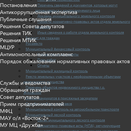
Постановления
Перечень сведений и документов, которые могут
запрашиваться у контролируемого лица
Антикоррупционная экспертиза
Доклады муниципального земельного контроля
Публичные слушания
Проекты нормативно-правовых актов отдела земельного
Решения Совета депутатов
контроля
Решения ТИК
Иные сведения о работе отдела земельного контроля
Бюджет для граждан
Решения МТИК
Росреестр
МЦУР
Муниципальный финансовый контроль
Антимонопольный комплаенс
Нормативные документы
План работ
Порядок обжалования нормативных правовых актов
Отчеты
Муниципальный жилищный контроль
Реестр земельных участков с неоформленными объектами
недвижимого имущества
Службы и ведомства
Перечень объектов недвижимого имущества г.о.
Обращения граждан
Жуковский
Совет депутатов
Списки кандидатов в присяжные заседатели
Прием предпринимателей
Служба судебных приставов
Муниципальный контроль на автомобильном транспорте
МФЦ
Муниципальный лесной контроль
МАУ о/л «Восток-2»
Орган муниципального лесного контроля
МУ МЦ «Дружба»
Нормативно-правовые акты (НПА), регулирующие
осуществление муниципального лесного контроля: