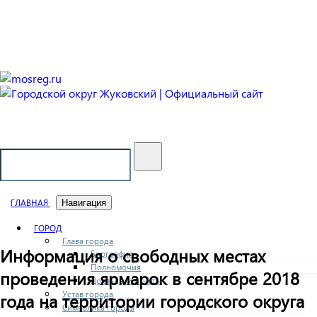
Городской округ Жуковский
Официальный сайт
ГЛАВНАЯ
Навигация
ГОРОД
Глава города
Информация о свободных местах
Биография
Полномочия
проведения ярмарок в сентябре 2018
Доклады и отчеты
Устав города
года на территории городского округа
Символика города