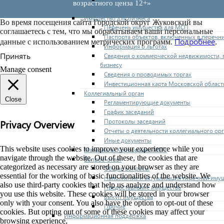
возрастного ценза 12+»
поддержки субъектов МСП
Имущество для бизнеса
Во время посещения сайта Городской округ Жуковский вы
Перечень имущества для МСП
соглашаетесь с тем, что мы обрабатываем ваши персональные
Паспорта объектов, включенных в перечн
Подробнее
данные с использованием метрических программ.
.
Информация о льготах
Принять
Сведения о коммерческой недвижимости, 
бизнесу
Manage consent
Сведения о проводимых торгах
Инвестиционная карта Московской област
Коллегиальный орган
Close
Регламентирующие документы
График заседаний
Протоколы заседаний
Privacy Overview
Отчеты о деятельности коллегиального ор
Иные документы
This website uses cookies to improve your experience while you
Материалы Корпорации МСП
navigate through the website. Out of these, the cookies that are
Вопрос-ответ
categorized as necessary are stored on your browser as they are
Общие вопросы
essential for the working of basic functionalities of the website. We
Наполнение и актуализация перечней иму
also use third-party cookies that help us analyze and understand how
Предоставление имущества
you use this website. These cookies will be stored in your browser
Выкуп имущества
only with your consent. You also have the option to opt-out of these
Прочие
cookies. But opting out of some of these cookies may affect your
Информационная поддержка
browsing experience.