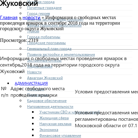
Жуковский
История города
Почетные граждане
Город героев
Главная
новости
»
» Информация о свободных местах
Знак «За заслуги перед городом»
проведения ярмарок в сентябре 2018 года на территории
Афиша городских мероприятий
городского округа Жуковский
Туризм
Города-побратимы
Просмотров: 2319
Городские программы
Генеральный план города
Правила застройки и землепользования
Информация о свободных местах проведения ярмарок в
Экстренные службы
сентябре 2018 года на территории городского округа
Медиа галерея
Жуковский
Новости
Авиаград Жуковский
АДМИНИСТРАЦИЯ
№
Адрес свободного места
Структура
Условия предоставления ме
п/п
проведения ярмарки
Полномочия
Кадровое обеспечение
Направления деятельности
Условия предоставления ме
Участникам СВО и членам их семей
Жилищная сфера
регламентированы постано
Наружная реклама
Московской области от 07.
Экономика
Финансовое управление