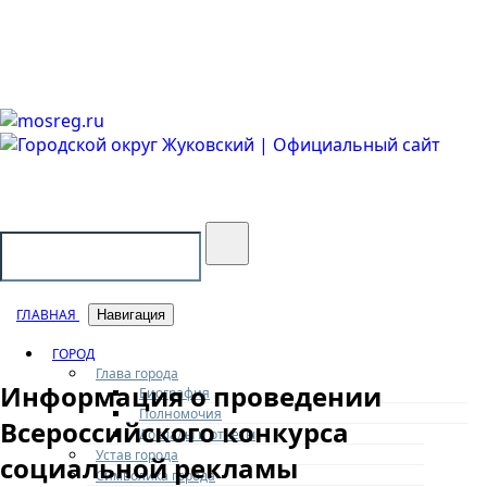
Городской округ Жуковский
Официальный сайт
ГЛАВНАЯ
Навигация
ГОРОД
Глава города
Информация о проведении
Биография
Полномочия
Всероссийского конкурса
Доклады и отчеты
Устав города
социальной рекламы
Символика города