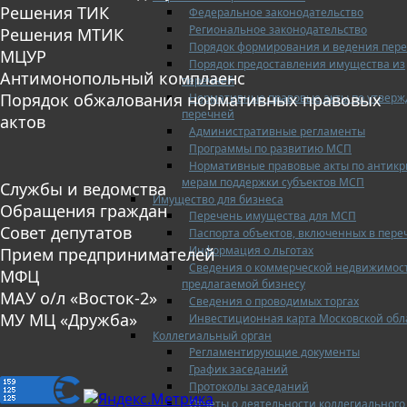
Решения ТИК
Федеральное законодательство
Региональное законодательство
Решения МТИК
Порядок формирования и ведения пер
МЦУР
Порядок предоставления имущества из
Антимонопольный комплаенс
перечней
Порядок обжалования нормативных правовых
Нормативные правовые акты по утвер
перечней
актов
Административные регламенты
Программы по развитию МСП
Нормативные правовые акты по антик
мерам поддержки субъектов МСП
Службы и ведомства
Имущество для бизнеса
Обращения граждан
Перечень имущества для МСП
Совет депутатов
Паспорта объектов, включенных в пере
Информация о льготах
Прием предпринимателей
Сведения о коммерческой недвижимос
МФЦ
предлагаемой бизнесу
МАУ о/л «Восток-2»
Сведения о проводимых торгах
МУ МЦ «Дружба»
Инвестиционная карта Московской обл
Коллегиальный орган
Регламентирующие документы
График заседаний
Протоколы заседаний
Отчеты о деятельности коллегиального