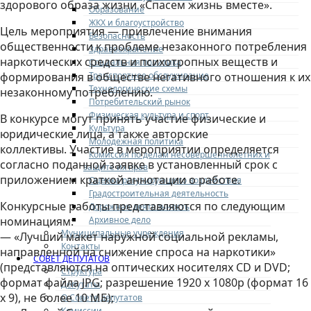
здорового образа жизни «Спасем жизнь вместе».
Образование
ЖКХ и благоустройство
Цель мероприятия — привлечение внимания
Безопасность
общественности к проблеме незаконного потребления
Здравоохранение
наркотических средств и психотропных веществ и
Социальная политика
Транспортное обслуживание
формирования в обществе негативного отношения к их
Технологические схемы
незаконному потреблению.
Потребительский рынок
Физическая культура и спорт
В конкурсе могут принять участие физические и
Культура
юридические лица, а также авторские
Молодежная политика
коллективы. Участие в мероприятии определяется
Комиссия по делам несовершеннолетних и
согласно поданной заявке в установленный срок с
защите их прав
приложением краткой аннотации о работе.
Оценка регулирующего воздействия
Градостроительная деятельность
Конкурсные работы представляются по следующим
Дорожная деятельность
Архивное дело
номинациям:
Муниципальные учреждения
— «Лучший макет наружной социальной рекламы,
Контакты
направленной на снижение спроса на наркотики»
СОВЕТ ДЕПУТАТОВ
(представляются на оптических носителях CD и DVD;
Структура
формат файла JPG; разрешение 1920 х 1080р (формат 16
Депутаты
х 9), не более 10 МБ);
О Совете депутатов
Комиссии