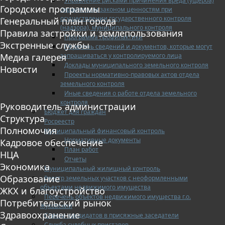
Управление рисками причинения вреда (ущерба)
Городские программы
охраняемым законом ценностям при
осуществлении государственного контроля
Генеральный план города
(надзора), муниципального контроля
Правила застройки и землепользования
Программа профилактики
Экстренные службы
Перечень сведений и документов, которые могут
запрашиваться у контролируемого лица
Медиа галерея
Доклады муниципального земельного контроля
Новости
Проекты нормативно-правовых актов отдела
земельного контроля
Иные сведения о работе отдела земельного
контроля
Руководитель администрации
Бюджет для граждан
Структура
Росреестр
Полномочия
Муниципальный финансовый контроль
Нормативные документы
Кадровое обеспечение
План работ
НЦА
Отчеты
Экономика
Муниципальный жилищный контроль
Образование
Реестр земельных участков с неоформленными
объектами недвижимого имущества
ЖКХ и благоустройство
Перечень объектов недвижимого имущества г.о.
Потребительский рынок
Жуковский
Здравоохранение
Списки кандидатов в присяжные заседатели
Служба судебных приставов