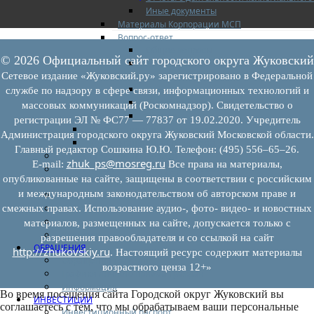
Иные документы
Материалы Корпорации МСП
Вопрос-ответ
Общие вопросы
© 2026 Официальный сайт городского округа Жуковский
Наполнение и актуализация перечней
имущества
Сетевое издание «Жуковский.ру» зарегистрировано в Федеральной
Предоставление имущества
службе по надзору в сфере связи, информационных технологий и
Выкуп имущества
массовых коммуникаций (Роскомнадзор). Свидетельство о
Прочие
регистрации ЭЛ № ФС77 — 77837 от 19.02.2020. Учредитель
Информационная поддержка
Администрация городского округа Жуковский Московской области.
Консультационная поддержка
Главный редактор Сошкина Ю.Ю. Телефон: (495) 556–65–26.
Инфраструктура поддержки
zhuk_ps@mosreg.ru
E‑mail:
Все права на материалы,
Совет по развитию и поддержке малого и
опубликованные на сайте, защищены в соответствии с российским
среднего предпринимательства
и международным законодательством об авторском праве и
Контакты
Книга жалоб
смежных правах. Использование аудио-, фото- видео- и новостных
Законодательство
материалов, размещенных на сайте, допускается только с
Конкурсы
разрешения правообладателя и со ссылкой на сайт
ОБРАЩЕНИЯ
http://zhukovskiy.ru
. Настоящий ресурс содержит материалы
Обращения граждан
возрастного ценза 12+»
Графики личного приема граждан
Информация
Во время посещения сайта Городской округ Жуковский вы
ИНВЕСТИЦИИ
соглашаетесь с тем, что мы обрабатываем ваши персональные
Инвестиционный паспорт