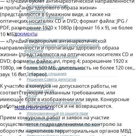
— «Лучший буклет антинаркотической направленности
Кадровое обеспечение
и пропаганды здорового образа жизни»
Приемная
(представляются в бумажном виде, а также на
Интернет-приемная
оптических носителях CD и DVD; формат файла: JPG /
Регламент
PDF, разрешение 1920 х 1080р (формат 16 х 9), не более
Охрана труда
10 МБ);
ДОКУМЕНТЫ
Документы по мерам предотвращения
— «Лучший видеоролик антинаркотической
распространения новой коронавирусной
направленности и пропаганды здорового образа
инфекции
жизни» (представляются на оптических носителях CD и
Общественные обсуждения
DVD; форматы файла: avi, mpeg 4; разрешение 1920 х
Постановления
1080р, не более 500 МБ, длительность не более 120 сек.,
Антикоррупционная экспертиза
Публичные слушания
звук 16 бит, стерео).
Решения Совета депутатов
Решения ТИК
К участию в конкурсе не допускаются работы, не
Решения МТИК
соответствующие указанным требованиям, или
МЦУР
имеющие брак в изображении или звуке. Конкурсные
Антимонопольный комплаенс
работы не рецензируются и не возвращаются.
ОБЩЕСТВО И ВЛАСТЬ
Уполномоченный по защите прав
Прием конкурсных работ и заявок на участие
предпринимателей
осуществляется подразделениями по контролю за
Коммерческий найм жилых помещений
оборотом наркотиков территориальных органов МВД
Конкурентная среда