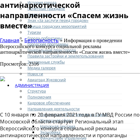
антинаркотической
История города
Почетные граждане
направленности «Спасем жизнь
Город героев
Знак «За заслуги перед городом»
вместе»
Афиша городских мероприятий
Туризм
Города-побратимы
Главная
Безопасность
»
» Информация о проведении
Городские программы
Всероссийского конкурса социальной рекламы
Генеральный план города
антинаркотической направленности «Спасем жизнь вместе»
Правила застройки и землепользования
Экстренные службы
Просмотров: 2316
Медиа галерея
Новости
Авиаград Жуковский
АДМИНИСТРАЦИЯ
Структура
Полномочия
Кадровое обеспечение
Направления деятельности
С 10 января по 20 февраля 2021 года в ГУ МВД России по
Участникам СВО и членам их семей
Жилищная сфера
Московской области стартует Региональный этап
Наружная реклама
Всероссийского конкурса социальной рекламы
Экономика
антинаркотической направленности и пропаганды
Финансовое управление