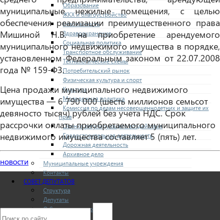
Образование
муниципальные нежилые помещения, с целью
ЖКХ и благоустройство
обеспечения реализации преимущественного права
Безопасность
Мишиной Н.В. на приобретение арендуемого
Здравоохранение
Социальная политика
муниципального недвижимого имущества в порядке,
Транспортное обслуживание
установленном Федеральным законом от 22.07.2008
Технологические схемы
года № 159-ФЗ.
Потребительский рынок
Физическая культура и спорт
Цена продажи муниципального недвижимого
Культура
Молодежная политика
имущества — 6 790 000 (шесть миллионов семьсот
Комиссия по делам несовершеннолетних и защите их
девяносто тысяч) рублей без учета НДС. Срок
прав
рассрочки оплаты приобретаемого муниципального
Оценка регулирующего воздействия
недвижимого имущества составляет 5 (пять) лет.
Градостроительная деятельность
Дорожная деятельность
Архивное дело
новости
Муниципальные учреждения
Контакты
СОВЕТ ДЕПУТАТОВ
Структура
Депутаты
О Совете депутатов
Комиссии