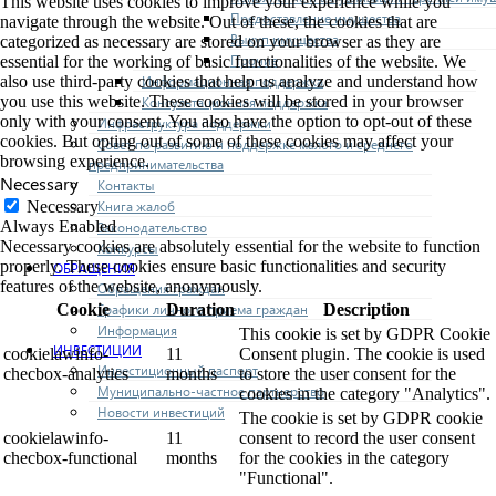
This website uses cookies to improve your experience while you
Предоставление имущества
navigate through the website. Out of these, the cookies that are
Выкуп имущества
categorized as necessary are stored on your browser as they are
Прочие
essential for the working of basic functionalities of the website. We
Информационная поддержка
also use third-party cookies that help us analyze and understand how
you use this website. These cookies will be stored in your browser
Консультационная поддержка
only with your consent. You also have the option to opt-out of these
Инфраструктура поддержки
cookies. But opting out of some of these cookies may affect your
Совет по развитию и поддержке малого и среднего
browsing experience.
предпринимательства
Necessary
Контакты
Книга жалоб
Necessary
Always Enabled
Законодательство
Necessary cookies are absolutely essential for the website to function
Конкурсы
properly. These cookies ensure basic functionalities and security
ОБРАЩЕНИЯ
features of the website, anonymously.
Обращения граждан
Графики личного приема граждан
Cookie
Duration
Description
Информация
This cookie is set by GDPR Cookie
ИНВЕСТИЦИИ
cookielawinfo-
11
Consent plugin. The cookie is used
Инвестиционный паспорт
checbox-analytics
months
to store the user consent for the
Муниципально-частное партнерство
cookies in the category "Analytics".
Новости инвестиций
The cookie is set by GDPR cookie
cookielawinfo-
11
consent to record the user consent
checbox-functional
months
for the cookies in the category
"Functional".