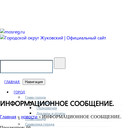
Городской округ Жуковский
Официальный сайт
ГЛАВНАЯ
Навигация
ГОРОД
Глава города
ИНФОРМАЦИОННОЕ СООБЩЕНИЕ.
Биография
Полномочия
Доклады и отчеты
Главная
новости
»
» ИНФОРМАЦИОННОЕ СООБЩЕНИЕ.
Устав города
Символика города
Просмотров: 66