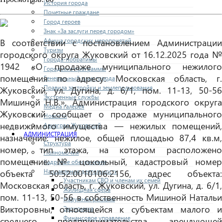
История города
Почетные граждане
Город героев
Знак «За заслуги перед городом»
Афиша городских мероприятий
В соответствии с постановлением Администрации
Туризм
городского округа Жуковский от 16.12.2025 года №
Города-побратимы
1942 «О продаже муниципального нежилого
Городские программы
помещения по адресу: Московская область, г.
Генеральный план города
Правила застройки и землепользования
Жуковский, ул. Дугина, д. 6/1, пом. 11-13, 50-56
Экстренные службы
Мишиной Н.В.», Администрация городского округа
Медиа галерея
Жуковский сообщает о продаже муниципального
Новости
недвижимого имущества — нежилых помещений,
Авиаград Жуковский
АДМИНИСТРАЦИЯ
назначение: нежилое, общей площадью 87,4 кв.м,
Структура
номер, тип этажа, на котором расположено
Полномочия
помещение: № цокольный, кадастровый номер
Кадровое обеспечение
Направления деятельности
объекта 50:52:0010106:2156, адрес объекта:
Участникам СВО и членам их семей
Московская область, г. Жуковский, ул. Дугина, д. 6/1,
Жилищная сфера
пом. 11-13, 50-56 в собственность Мишиной Натальи
Наружная реклама
Викторовны, относящейся к субъектам малого и
Экономика
Финансовое управление
среднего предпринимательства, арендующей