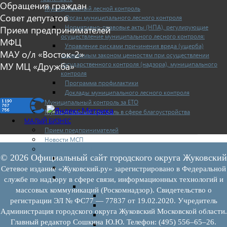
Обращения граждан
Муниципальный лесной контроль
Совет депутатов
Орган муниципального лесного контроля
Нормативно-правовые акты (НПА), регулирующие
Прием предпринимателей
осуществление муниципального лесного контроля:
МФЦ
Управление рисками причинения вреда (ущерба)
МАУ о/л «Восток-2»
охраняемым законом ценностям при осуществлении
государственного контроля (надзора), муниципального
МУ МЦ «Дружба»
контроля
Программа профилактики
Доклады муниципального лесного контроля
Муниципальный контроль за ЕТО
Муниципальный контроль в сфере благоустройства
МАЛЫЙ БИЗНЕС
Прием предпринимателей
Новости МСП
Поддержка МСП
© 2026 Официальный сайт городского округа Жуковский
Поддержка МСП
Финансовая поддержка
Сетевое издание «Жуковский.ру» зарегистрировано в Федеральной
Имущественная поддержка
службе по надзору в сфере связи, информационных технологий и
Нормативно-правовые акты
массовых коммуникаций (Роскомнадзор). Свидетельство о
Федеральное законодательство
регистрации ЭЛ № ФС77 — 77837 от 19.02.2020. Учредитель
Региональное законодательство
Администрация городского округа Жуковский Московской области.
Порядок формирования и ведения перечн
Главный редактор Сошкина Ю.Ю. Телефон: (495) 556–65–26.
Порядок предоставления имущества из пе