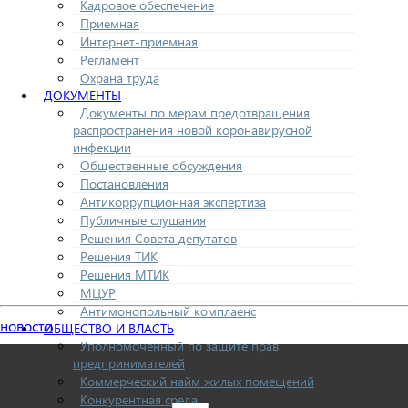
Кадровое обеспечение
Приемная
Интернет-приемная
Регламент
Охрана труда
ДОКУМЕНТЫ
Документы по мерам предотвращения
распространения новой коронавирусной
инфекции
Общественные обсуждения
Постановления
Антикоррупционная экспертиза
Публичные слушания
Решения Совета депутатов
Решения ТИК
Решения МТИК
МЦУР
Антимонопольный комплаенс
новости
ОБЩЕСТВО И ВЛАСТЬ
Уполномоченный по защите прав
предпринимателей
Коммерческий найм жилых помещений
Конкурентная среда