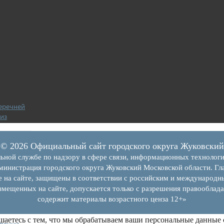
еречней
из
ерждению
© 2026 Официальный сайт городского округа Жуковский
ьной службе по надзору в сфере связи, информационных технолог
инистрация городского округа Жуковский Московской области. Гла
е на сайте, защищены в соответствии с российским и международн
ъектов
змещенных на сайте, допускается только с разрешения правооблада
содержит материалы возрастного ценза 12+»
шаетесь с тем, что мы обрабатываем ваши персональные данные
еречни