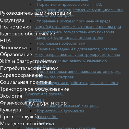
Нормативно-правовые акты (НПА),
регулирующие осуществление муниципального
Руководитель администрации
земельного контроля
Структура
Управление рисками причинения вреда
Полномочия
(ущерба) охраняемым законом ценностям при
осуществлении государственного контроля
Кадровое обеспечение
(надзора), муниципального контроля
НЦА
Программа профилактики
Экономика
Перечень сведений и документов, которые
Образование
могут запрашиваться у контролируемого лица
Доклады муниципального земельного
ЖКХ и благоустройство
контроля
Потребительский рынок
Проекты нормативно-правовых актов отдела
Здравоохранение
земельного контроля
Социальная политика
Иные сведения о работе отдела земельного
контроля
Транспортное обслуживание
Бюджет для граждан
Экология
Росреестр
Физическая культура и спорт
Муниципальный финансовый контроль
Культура
Нормативные документы
Пресс — служба
План работ
Отчеты
Молодежная политика
Муниципальный жилищный контроль