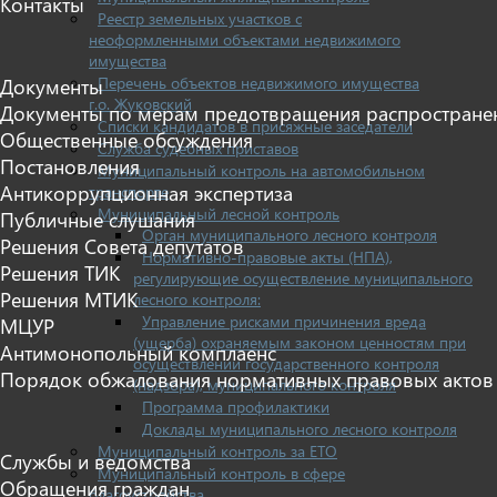
Контакты
Реестр земельных участков с
неоформленными объектами недвижимого
имущества
Перечень объектов недвижимого имущества
Документы
г.о. Жуковский
Документы по мерам предотвращения распростране
Списки кандидатов в присяжные заседатели
Общественные обсуждения
Служба судебных приставов
Постановления
Муниципальный контроль на автомобильном
Антикоррупционная экспертиза
транспорте
Муниципальный лесной контроль
Публичные слушания
Орган муниципального лесного контроля
Решения Совета депутатов
Нормативно-правовые акты (НПА),
Решения ТИК
регулирующие осуществление муниципального
Решения МТИК
лесного контроля:
Управление рисками причинения вреда
МЦУР
(ущерба) охраняемым законом ценностям при
Антимонопольный комплаенс
осуществлении государственного контроля
Порядок обжалования нормативных правовых актов
(надзора), муниципального контроля
Программа профилактики
Доклады муниципального лесного контроля
Муниципальный контроль за ЕТО
Службы и ведомства
Муниципальный контроль в сфере
Обращения граждан
благоустройства