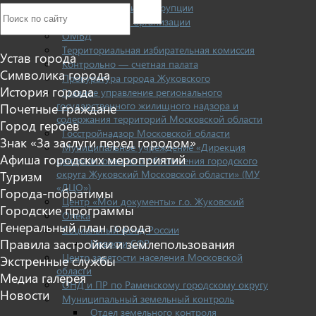
Противодействие коррупции
Общественные организации
ОМВД
Территориальная избирательная комиссия
Устав города
Контрольно — счетная палата
Символика города
Прокуратура города Жуковского
История города
Главное управление регионального
государственного жилищного надзора и
Почетные граждане
содержания территорий Московской области
Город героев
Госстройнадзор Московской области
Знак «За заслуги перед городом»
Муниципальное учреждение «Дирекция
Афиша городских мероприятий
централизованного обеспечения городского
округа Жуковский Московской области» (МУ
Туризм
«ДЦО»)
Города-побратимы
Центр «Мои документы» г.о. Жуковский
Городские программы
Опека
Генеральный план города
Социальный фонд России
Правила застройки и землепользования
Новости СФР
Центр занятости населения Московской
Экстренные службы
области
Медиа галерея
ОНД и ПР по Раменскому городскому округу
Новости
Муниципальный земельный контроль
Отдел земельного контроля