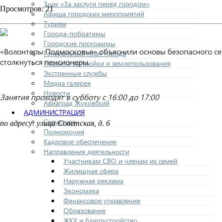
Знак «За заслуги перед городом»
Просмотров: 21
Афиша городских мероприятий
Туризм
Города-побратимы
Городские программы
«Волонтеры Подмосковья» объяснили основы безопасного серф
Генеральный план города
столкнуться пенсионеры.
Правила застройки и землепользования
Экстренные службы
Медиа галерея
Новости
Занятия проходят в субботу с 16:00 до 17:00
Авиаград Жуковский
АДМИНИСТРАЦИЯ
Структура
по адресу: улица Советская, д. 6
Полномочия
Кадровое обеспечение
Направления деятельности
Участникам СВО и членам их семей
Жилищная сфера
Наружная реклама
Экономика
Финансовое управление
Образование
ЖКХ и благоустройство