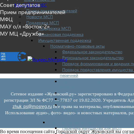
Совет депутатов
МАЛЫЙ БИЗНЕС
Прием предпринимателей
Прием предпринимателей
Новости МСП
МФЦ
Поддержка МСП
МАУ о/л «Восток-2»
Поддержка МСП
МУ МЦ «Дружба»
Финансовая поддержка
Имущественная поддержка
Нормативно-правовые акты
Федеральное законодательство
Региональное законодательство
Порядок формирования и ведения п
Порядок предоставления имущества 
перечней
Нормативные правовые акты по утв
перечней
Административные регламенты
Сетевое издание «Жуковский.ру» зарегистрировано в Федерал
Программы по развитию МСП
регистрации ЭЛ № ФС77 — 77837 от 19.02.2020. Учредитель Адм
Нормативные правовые акты по
zhuk_ps@mosreg.ru
Все права на материалы, опубликованны
антикризисным мерам поддержки суб
Использование аудио-, фото- видео- и новостных материалов, ра
МСП
Имущество для бизнеса
Перечень имущества для МСП
Во время посещения сайта Городской округ Жуковский вы согла
Паспорта объектов, включенных в п