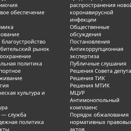
омочия
распространения ново
вое обеспечение
коронавирусной
инфекции
омика
Общественные
зование
обсуждения
 благоустройство
Постановления
бительский рынок
Антикоррупционная
оохранение
экспертиза
льная политика
Публичные слушания
портное
Решения Совета депут
уживание
Решения ТИК
гия
Решения МТИК
еская культура и
МЦУР
Антимонопольный
ура
комплаенс
 — служба
Порядок обжалования
ежная политика
нормативных правовы
кты
актов