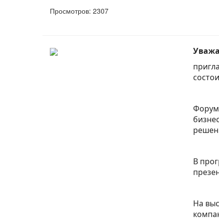
Просмотров: 2307
Уважа
пригла
состои
Форум 
бизнес
решени
В прог
презен
На выс
компан