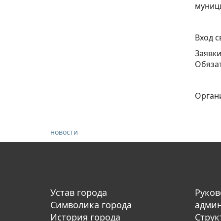
муниц
Вход с
Заявки
Обязат
Орган
новости
Устав города
Руков
Символика города
адми
История города
Струк