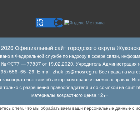
 2026 Официальный сайт городского округа Жуковск
овано в Федеральной службе по надзору в сфере связи, информ
Л № ФС77 — 77837 от 19.02.2020. Учредитель Администрация г
95) 556–65–26. E‑mail:
Все права на мате
zhuk_ps@mosreg.ru
 законодательством об авторском праве и смежных правах. Испо
я только с разрешения правообладателя и со ссылкой на сайт
h
материалы возрастного ценза 12+»
аетесь с тем, что мы обрабатываем ваши персональные данные с 