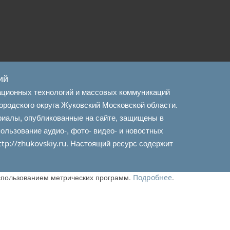
ий
ационных технологий и массовых коммуникаций
ородского округа Жуковский Московской области.
риалы, опубликованные на сайте, защищены в
льзование аудио-, фото- видео- и новостных
. Настоящий ресурс содержит
ttp://zhukovskiy.ru
использованием метрических программ.
.
Подробнее