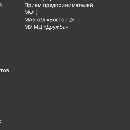
й
Прием предпринимателей
МФЦ
МАУ о/л «Восток-2»
МУ МЦ «Дружба»
атов
х