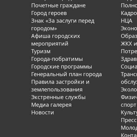
Почетные граждане
Полн
Город героев
Кадро
Знак «За заслуги перед
НЦА
городом»
Экон
Афиша городских
Обра
мероприятий
ЖКХ и
Туризм
Потре
Города-побратимы
Здрав
Городские программы
Социа
Генеральный план города
Транс
Правила застройки и
обсл
землепользования
Эколо
Экстренные службы
Физич
Медиа галерея
спорт
Новости
Культ
Пресс
Молод
Конта