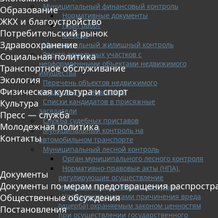
Муниципальный финансовый контроль
Образование
Нормативные документы
ЖКХ и благоустройство
План работ
Потребительский рынок
Отчеты
Здравоохранение
Муниципальный жилищный контроль
Реестр земельных участков с
Социальная политика
неоформленными объектами недвижимого
Транспортное обслуживание
имущества
Экология
Перечень объектов недвижимого
Физическая культура и спорт
имущества г.о. Жуковский
Списки кандидатов в присяжные
Культура
заседатели
Пресс — служба
Служба судебных приставов
Молодежная политика
Муниципальный контроль на
Контакты
автомобильном транспорте
Муниципальный лесной контроль
Орган муниципального лесного контроля
Нормативно-правовые акты (НПА),
Документы
регулирующие осуществление
Документы по мерам предотвращения распростр
муниципального лесного контроля:
Управление рисками причинения вреда
Общественные обсуждения
(ущерба) охраняемым законом ценностям
Постановления
при осуществлении государственного