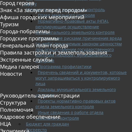
Город героев
округу
Знак «За заслуги перед городом»
Муниципальный земельный контроль
Отдел земельного контроля
Афиша городских мероприятий
Нормативно-правовые акты (НПА),
Туризм
регулирующие осуществление
Города-побратимы
муниципального земельного контроля
Городские программы
Управление рисками причинения вреда
(ущерба) охраняемым законом ценностям
Генеральный план города
при осуществлении государственного
Правила застройки и землепользования
контроля (надзора), муниципального
Экстренные службы
контроля
Медиа галерея
Программа профилактики
Перечень сведений и документов, которые
Новости
могут запрашиваться у контролируемого
лица
Доклады муниципального земельного
Руководитель администрации
контроля
Проекты нормативно-правовых актов
Структура
отдела земельного контроля
Полномочия
Иные сведения о работе отдела
Кадровое обеспечение
земельного контроля
НЦА
Бюджет для граждан
Росреестр
Экономика