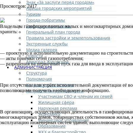
Знак «За заслуги перед городом»
Просмотров: 2417
Афиша городских мероприятий
Туризм
Города-побратимы
Городские программы
Владельцы газифицированных жилых и многоквартирных домов, 
Генеральный план города
хранить:
Правила застройки и землепользования
Экстренные службы
Медиа галерея
— проектную и исполнительную документацию на строительство
Новости
— акты приёмки сетей газопотребления;
Авиаград Жуковский
— разрешения на первичный пуск газа для ввода в эксплуатацию
АДМИНИСТРАЦИЯ
Структура
Полномочия
Кадровое обеспечение
При отсутствии или утрате исполнительной документации её в
Направления деятельности
позволяющими получить необходимую информацию.
Участникам СВО и членам их семей
Жилищная сфера
Наружная реклама
В организациях, осуществляющих деятельность в газифициров
Экономика
многоквартирных домов, товариществах собственников жилья, 
Финансовое управление
эксплуатацию инженерных систем зданий, выполняющие следующ
Образование
ЖКХ и благоустройство