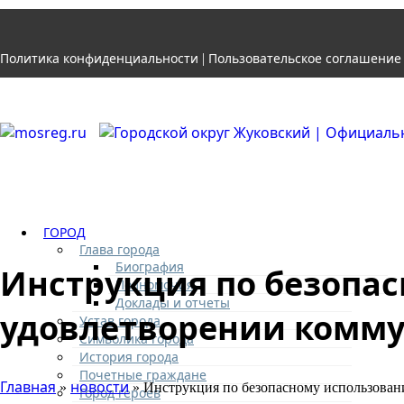
Политика конфиденциальности
Пользовательское соглашение
|
ГОРОД
Глава города
Биография
Инструкция по безопас
Полномочия
Доклады и отчеты
удовлетворении комм
Устав города
Символика города
История города
Почетные граждане
Главная
новости
»
» Инструкция по безопасному использован
Город героев