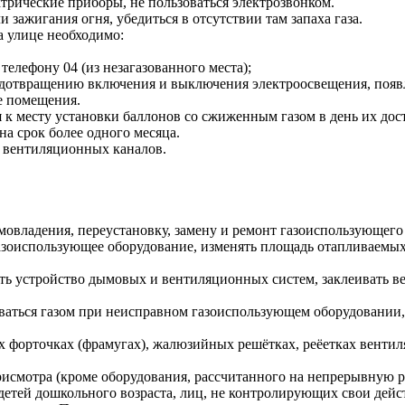
ктрические приборы, не пользоваться электрозвонком.
зажигания огня, убедиться в отсутствии там запаха газа.
на улице необходимо:
елефону 04 (из незагазованного места);
едотвращению включения и выключения электроосвещения, появ
е помещения.
 к месту установки баллонов со сжиженным газом в день их дос
на срок более одного месяца.
и вентиляционных каналов.
владения, переустановку, замену и ремонт газоиспользующего 
газоиспользующее оборудование, изменять площадь отапливаемы
ть устройство дымовых и вентиляционных систем, заклеивать в
ваться газом при неисправном газоиспользующем оборудовании, 
 форточках (фрамугах), жалюзийных решётках, реёетках вентил
рисмотра (кроме оборудования, рассчитанного на непрерывную 
етей дошкольного возраста, лиц, не контролирующих свои дейс