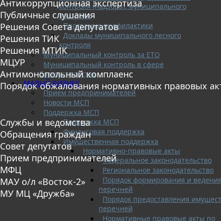
Антикоррупционная экспертиза
контроля (надзора), муниципального
Публичные слушания
контроля
Программа профилактики
Решения Совета депутатов
Доклады муниципального лесного
Решения ТИК
контроля
Решения МТИК
Муниципальный контроль за ЕТО
МЦУР
Муниципальный контроль в сфере
Антимонопольный комплаенс
благоустройства
МАЛЫЙ БИЗНЕС
Порядок обжалования нормативных правовых ак
Прием предпринимателей
Новости МСП
Поддержка МСП
Службы и ведомства
Поддержка МСП
Финансовая поддержка
Обращения граждан
Имущественная поддержка
Совет депутатов
Нормативно-правовые акты
Прием предпринимателей
Федеральное законодательство
МФЦ
Региональное законодательство
Порядок формирования и ведени
МАУ о/л «Восток-2»
перечней
МУ МЦ «Дружба»
Порядок предоставления имущест
перечней
Нормативные правовые акты по