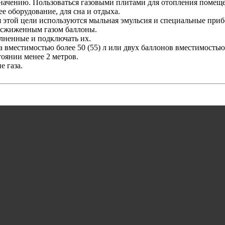
азначению. Пользоваться газовыми плитами для отопления помещ
е оборудование, для сна и отдыха.
я этой цели используются мыльная эмульсия и специальные приб
 сжиженным газом баллоны.
лненные и подключать их.
вместимостью более 50 (55) л или двух баллонов вместимостью 
тоянии менее 2 метров.
е газа.