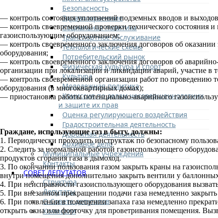
Безопасность
Здравоохранение
— контроль состояния уплотнений подземных вводов и выходо
— контроль своевременной проверки технического состояния и
Социальная политика
газоиспользующим оборудованием;
Транспортное обслуживание
— контроль своевременного заключения договоров об оказании
Технологические схемы
оборудования;
Потребительский рынок
— контроль своевременного заключения договоров об аварийно
Физическая культура и спорт
организации при локализации и ликвидации аварий, участие в
Культура
— контроль своевременной организации работ по проведению т
Молодежная политика
оборудования (в многоквартирных домах);
Комиссия по делам несовершеннолетних
— приостановка работы потенциально-аварийного газоиспользу
и защите их прав
Оценка регулирующего воздействия
Градостроительная деятельность
Граждане, использующие газ в быту, должны:
Дорожная деятельность
1. Периодически проходить инструктаж по безопасному пользов
Архивное дело
2. Следить за нормальной работой газоиспользующего оборудов
Муниципальные учреждения
продуктов сгорания газа в дымоход.
Контакты
3. По окончании пользования газом закрыть краны на газоиспо
СОВЕТ ДЕПУТАТОВ
внутри помещения дополнительно закрыть вентили у баллонных
Структура
4. При неисправности газоиспользующего оборудования вызвать
Депутаты
5. При внезапном прекращении подачи газа немедленно закрыть
О Совете депутатов
6. При появлении в помещении запаха газа немедленно прекра
Комиссии
открыть окна или форточку для проветривания помещения. В