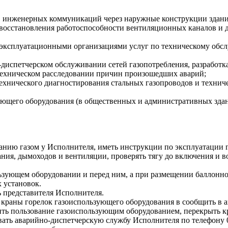
в инженерных коммуникаций через наружные конструкции здани
 восстановления работоспособности вентиляционных каналов и
 эксплуатационными организациями услуг по техническому обс
-диспетчерском обслуживании сетей газопотребления, разработ
 техническом расследовании причин произошедших аварий;
ехнического диагностирования стальных газопроводов и техни
ющего оборудования (в общественных и административных здан
анию газом у Исполнителя, иметь инструкции по эксплуатации 
ания, дымоходов и вентиляции, проверять тягу до включения и 
льзующем оборудовании и перед ним, а при размещении баллонно
 установок.
 представителя Исполнителя.
 краны горелок газоиспользующего оборудования в сообщить в 
тить пользование газоиспользующим оборудованием, перекрыть 
ызвать аварийно-диспетчерскую службу Исполнителя по теле