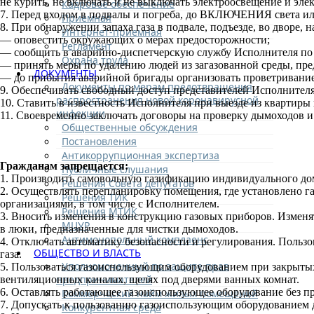
не курить, не включать и не выключать электроосвещение и эле
Кадровое обеспечение
7. Перед входом в подвалы и погреба, до ВКЛЮЧЕНИЯ света или 
Приемная
8. При обнаружении запаха газа в подвале, подъезде, во дворе, 
Интернет-приемная
— оповестить окружающих о мерах предосторожности;
Регламент
— сообщить в аварийно-диспетчерскую службу Исполнителя по т
Охрана труда
— принять меры по удалению людей из загазованной среды, пр
ДОКУМЕНТЫ
— до прибытия аварийной бригады организовать проветривани
Документы по мерам предотвращения
9. Обеспечивать свободный доступ представителей Исполнителя
распространения новой коронавирусной
10. Ставить в известность Исполнителя при выезде из квартиры 
инфекции
11. Своевременно заключать договоры на проверку дымоходов 
Общественные обсуждения
Постановления
Антикоррупционная экспертиза
Гражданам запрещается:
Публичные слушания
1. Производить самовольную газификацию индивидуального домо
Решения Совета депутатов
2. Осуществлять перепланировку помещения, где установлено 
Решения ТИК
организациями, в том числе с Исполнителем.
Решения МТИК
3. Вносить изменения в конструкцию газовых приборов. Изменя
МЦУР
в люки, предназначенные для чистки дымоходов.
Антимонопольный комплаенс
4. Отключать автоматику безопасности и регулирования. Пользо
ОБЩЕСТВО И ВЛАСТЬ
газа.
Уполномоченный по защите прав
5. Пользоваться газоиспользующим оборудованием при закрытых
предпринимателей
вентиляционных каналах, щелях под дверями ванных комнат.
6. Оставлять работающее газоиспользующее оборудование без п
Коммерческий найм жилых помещений
7. Допускать к пользованию газоиспользующим оборудованием д
Конкурентная среда